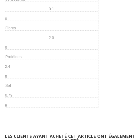
0.1
g
Fibres
2.0
g
Protéines
2.4
g
Sel
0.79
g
LES CLIENTS AYANT ACHETÉ CET ARTICLE ONT ÉGALEMENT