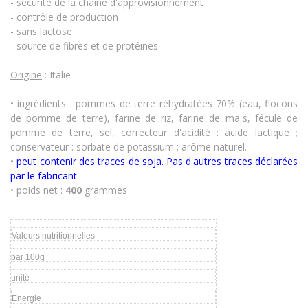
- sécurité de la chaîne d'approvisionnement
- contrôle de production
- sans lactose
- source de fibres et de protéines
Origine
: Italie
• ingrédients : pommes de terre réhydratées 70% (eau, flocons
de pomme de terre), farine de riz, farine de maïs, fécule de
pomme de terre, sel, correcteur d'acidité : acide lactique ;
conservateur : sorbate de potassium ; arôme naturel.
•
peut contenir des traces de soja. Pas d'autres traces déclarées
par le fabricant
• poids net :
400
grammes
Valeurs nutritionnelles
par 100g
unité
Energie