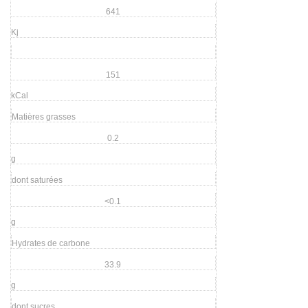
641
Kj
151
kCal
Matières grasses
0.2
g
dont saturées
<0.1
g
Hydrates de carbone
33.9
g
dont sucres