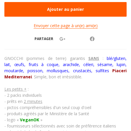
Envoyer cette page à un(e) ami(e)
PARTAGER
GNOCCHI (pommes de terre)
garantis
SANS
:
blé/gluten,
lait,
œufs
, fruits à coque, arachide, céleri, sésame, lupin,
moutarde, poisson, mollusques, crustacés, sulfites
Piaceri
Mediterranei
. Simple, bon et irrésistible.
Les petits +
:
- 2 packs individuels
- prêts en
2 minutes
- pictos compréhensibles d'un seul coup d'oeil
- produits agréés par le Ministère de la Santé
- logo «
VeganOK
»
- fournisseurs sélectionnés avec soin de préférence italiens