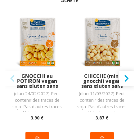
ACHETÉ
GNOCCHI au
CHICCHE (mini
POTIRON vegan
gnocchi) vegan
sans gluten sans
sans gluten sans
lait sans oeufs sans
lait sans oeufs sans
(dluo 24/02/2027) Peut
(dluo 11/03/2027) Peut
coque sans
coque sans
contenir des traces de
contenir des traces de
arachide : (2x200g)
arachide Piaceri
= 400 grammes
Mediterranei :
soja. Pas d'autres traces
soja. Pas d'autres traces
(2x200g) = 400
déclarées par le
déclarées par le
grammes
3
.90
€
3
.87
€
fabricant
fabricant