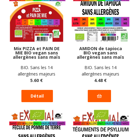
Mix PIZZA et PAIN DE
AMIDON de tapioca
MIE BIO vegan sans
BIO vegan sans
allergènes sans maïs
allergènes sans maïs
Exquidia : 500
Exquidia : 450
grammes
grammes
BIO. Sans les 14
BIO. Sans les 14
allergènes majeurs
allergènes majeurs
5
.60
€
4
.48
€