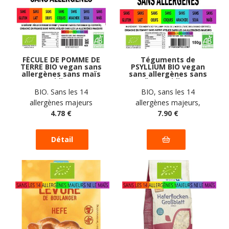
FÉCULE DE POMME DE
Téguments de
TERRE BIO vegan sans
PSYLLIUM BIO vegan
allergènes sans maïs
sans allergènes sans
Exquidia : 500
maïs Exquidia : 150
grammes
grammes
BIO. Sans les 14
BIO, sans les 14
allergènes majeurs
allergènes majeurs,
4
.78
€
sans maïs
7
.90
€