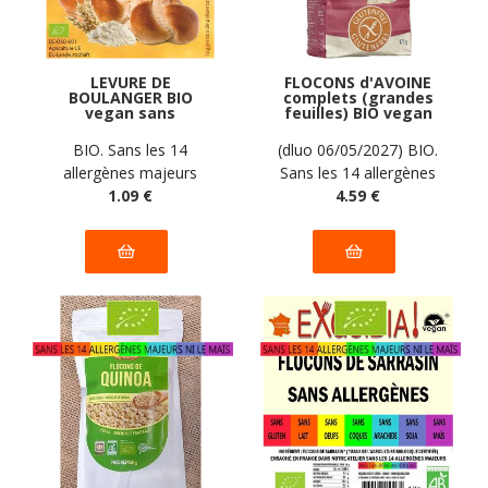
LEVURE DE
FLOCONS d'AVOINE
BOULANGER BIO
complets (grandes
vegan sans
feuilles) BIO vegan
allergènes Pural : 9
sans allergènes
grammes
Spielberger : 475g
BIO. Sans les 14
(dluo 06/05/2027) BIO.
allergènes majeurs
Sans les 14 allergènes
1
.09
€
majeurs
4
.59
€