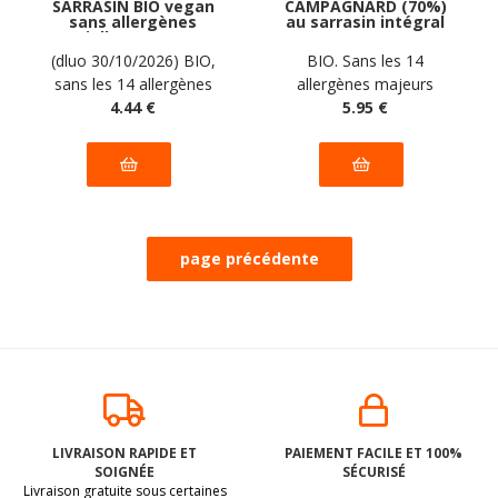
SARRASIN BIO vegan
CAMPAGNARD (70%)
sans allergènes
au sarrasin intégral
Spielberger : 250
BIO vegan sans
grammes
allergènes sans maïs
(dluo 30/10/2026) BIO,
BIO. Sans les 14
Exquidia : 500
sans les 14 allergènes
allergènes majeurs
grammes
majeurs
4
.44
€
5
.95
€
LIVRAISON RAPIDE ET
PAIEMENT FACILE ET 100%
SOIGNÉE
SÉCURISÉ
Livraison gratuite sous certaines