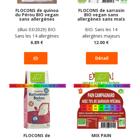
FLOCONS de quinoa
FLOCONS de sarrasin
du Pérou BIO vegan
BIO vegan sans
sans allergènes
allergènes sans maïs
Saldac : 500 grammes
Exquidia : 1 kg
(dluo 03/2029) BIO.
BIO. Sans les 14
Sans les 14 allergènes
allergènes majeurs
majeurs
6
.89
€
12
.00
€
FLOCONS de
MIX PAIN