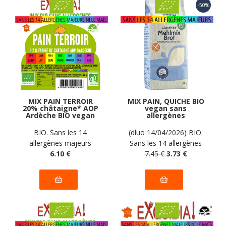
MIX PAIN TERROIR
MIX PAIN, QUICHE BIO
20% châtaigne* AOP
vegan sans
Ardèche BIO vegan
allergènes
sans allergènes sans
Spielberger : 500
maïs Exquidia : 500
grammes
BIO. Sans les 14
(dluo 14/04/2026) BIO.
grammes
allergènes majeurs
Sans les 14 allergènes
6
.10
€
7
.45
majeurs
€
3
.73
€