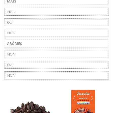
MAÏS
NON
OUI
NON
ARÔMES
NON
OUI
NON