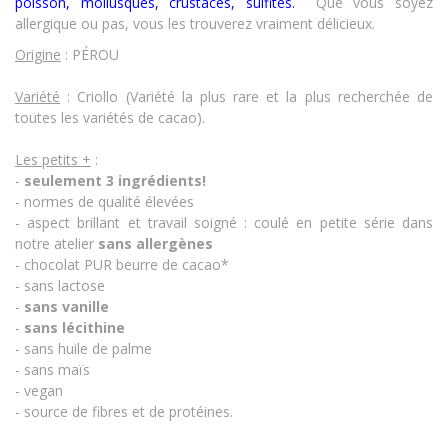
poisson, mollusques, crustacés
,
sulfites.
Que vous soyez
allergique ou pas, vous les trouverez vraiment délicieux.
Origine
: PÉROU
Variété
: Criollo (Variété la plus rare et la plus recherchée de
toutes les variétés de cacao).
Les petits +
:
-
seulement 3 ingrédients!
- normes de qualité élevées
- aspect brillant et travail soigné : coulé en petite série dans
notre atelier
sans allergènes
- chocolat PUR beurre de cacao*
- sans lactose
-
sans vanille
-
sans lécithine
- sans huile de palme
- sans maïs
- vegan
- source de fibres et de protéines.