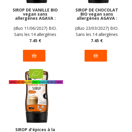
SIROP DE VANILLE BIO
SIROP DE CHOCOLAT
vegan sans
BIO vegan sans
allergènes AGAVA :
allergènes AGAVA :
350 grammes
325 grammes
(dluo 11/06/2027) BIO.
(dluo 23/03/2027) BIO.
Sans les 14 allergènes
Sans les 14 allergènes
majeurs
7
.45
€
majeurs
7
.45
€
SIROP d'épices à la