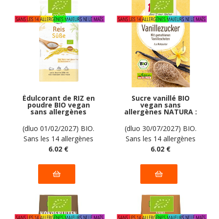
Édulcorant de RIZ en
Sucre vanillé BIO
poudre BIO vegan
vegan sans
sans allergènes
allergènes NATURA :
AGAVA : 250 grammes
(5x8g) = 40 grammes
(dluo 01/02/2027) BIO.
(dluo 30/07/2027) BIO.
Sans les 14 allergènes
Sans les 14 allergènes
majeurs
6
.02
€
majeurs
6
.02
€