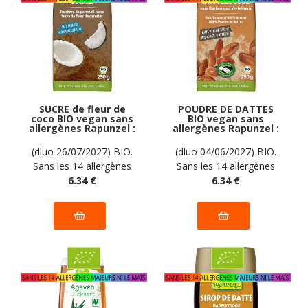
SUCRE de fleur de
POUDRE DE DATTES
coco BIO vegan sans
BIO vegan sans
allergènes Rapunzel :
allergènes Rapunzel :
250 grammes
250 grammes
(dluo 26/07/2027) BIO.
(dluo 04/06/2027) BIO.
Sans les 14 allergènes
Sans les 14 allergènes
majeurs
6
.34
€
majeurs
6
.34
€