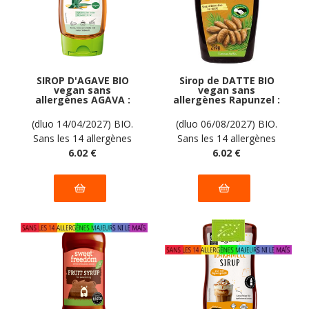
SIROP D'AGAVE BIO
Sirop de DATTE BIO
vegan sans
vegan sans
allergènes AGAVA :
allergènes Rapunzel :
350 grammes
250 grammes
(dluo 14/04/2027) BIO.
(dluo 06/08/2027) BIO.
Sans les 14 allergènes
Sans les 14 allergènes
majeurs
6
.02
€
majeurs
6
.02
€