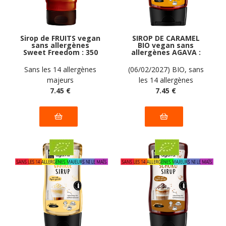
Sirop de FRUITS vegan
SIROP DE CARAMEL
sans allergènes
BIO vegan sans
Sweet Freedom : 350
allergènes AGAVA :
grammes
350 grammes
Sans les 14 allergènes
(06/02/2027) BIO, sans
majeurs
les 14 allergènes
7
.45
€
majeurs
7
.45
€