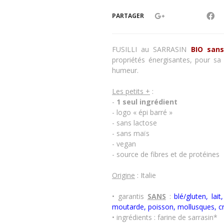
PARTAGER
FUSILLI au SARRASIN
BIO sans
propriétés énergisantes, pour sa 
humeur.
Les petits +
:
-
1 seul ingrédient
- logo « épi barré »
- sans lactose
- sans maïs
- vegan
- source de fibres et de protéines
Origine
: Italie
• garantis
SANS
:
blé/gluten, lai
moutarde, poisson, mollusques, c
• ingrédients : farine de sarrasin*