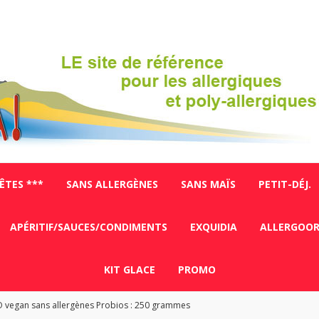
FÊTES ***
SANS ALLERGÈNES
SANS MAÏS
PETIT-DÉJ.
APÉRITIF/SAUCES/CONDIMENTS
EXQUIDIA
ALLERGOO
KIT GLACE
PROMO
O vegan sans allergènes Probios : 250 grammes