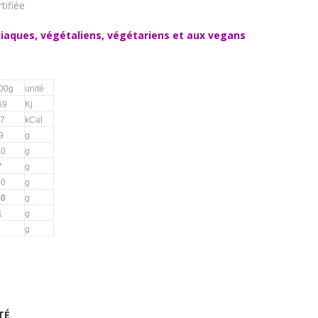
tifiée
liaques, végétaliens, végétariens et aux vegans
100g
unité
69
Kj
7
kCal
9
g
70
g
7
g
90
g
50
g
1
g
g
TÉ