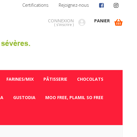
Certifications
Rejoignez-nous
CONNEXION
PANIER
(
s'inscrire
)
FARINES/MIX
PÂTISSERIE
CHOCOLATS
RA
GUSTODIA
MOO FREE, PLAMIL SO FREE