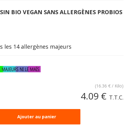
ASIN BIO VEGAN SANS ALLERGÈNES PROBIOS
s les 14 allergènes majeurs
(
16.36
€
/ Kilo)
4
.09
€
T.T.C.