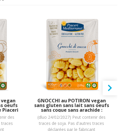
) vegan
GNOCCHI au POTIRON vegan
Su
ns oeufs
sans gluten sans lait sans oeufs
 Piaceri
sans coque sans arachide :
al
) = 400
(2x200g) = 400 grammes
enir des
(dluo 24/02/2027) Peut contenir des
 traces
traces de soja. Pas d'autres traces
ant
déclarées par le fabricant