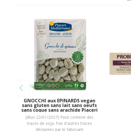
GNOCCHI aux EPINARDS vegan
Pâtes 
sans gluten sans lait sans oeufs
BIO 
sans coque sans arachide Piaceri
Pr
Mediterranei : (2x200g) = 400g
(dluo 22/01/2027) Peut contenir des
(dluo 
traces de soja. Pas d'autres traces
déclarées par le fabricant