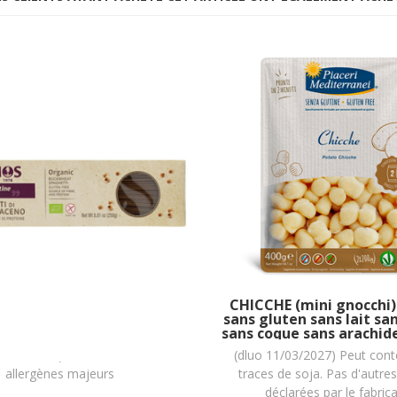
SPAGHETTI au SARRASIN
CHICCHE (mini gnocchi
vegan sans allergènes
sans gluten sans lait sa
obios : 250 grammes
sans coque sans arachide
Mediterranei : (2x200g
06/07/2028) BIO. Sans les 14
(dluo 11/03/2027) Peut cont
grammes
allergènes majeurs
traces de soja. Pas d'autres
déclarées par le fabric