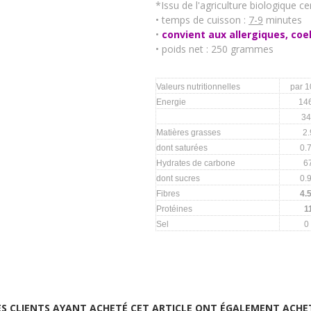
*Issu de l'agriculture biologique cer
• temps de cuisson :
7-9
minutes
•
convient aux allergiques, coe
• poids net : 250 grammes
Valeurs nutritionnelles
par 
Energie
14
34
Matières grasses
2.
dont saturées
0.
Hydrates de carbone
6
dont sucres
0.
Fibres
4.
Protéines
1
Sel
0
ES CLIENTS AYANT ACHETÉ CET ARTICLE ONT ÉGALEMENT ACHE