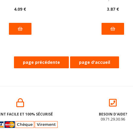
4
.09
€
3
.87
€
NT FACILE ET 100% SÉCURISÉ
BESOIN D'AIDE?
09.71.29.30.96