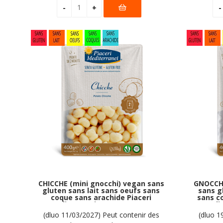
CHICCHE (mini gnocchi) vegan sans
GNOCCHI
gluten sans lait sans oeufs sans
sans g
coque sans arachide Piaceri
sans c
Mediterranei : (2x200g) = 400
Medit
grammes
(dluo 11/03/2027) Peut contenir des
(dluo 1