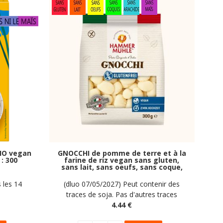
IO vegan
GNOCCHI de pomme de terre et à la
: 300
farine de riz vegan sans gluten,
sans lait, sans oeufs, sans coque,
sans arachide Hammermülhe : 300g
 les 14
(dluo 07/05/2027) Peut contenir des
traces de soja. Pas d'autres traces
déclarées par le fabricant
4
.44
€