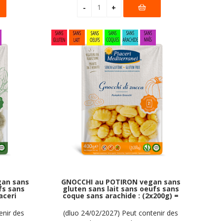
gan sans
GNOCCHI au POTIRON vegan sans
fs sans
gluten sans lait sans oeufs sans
aceri
coque sans arachide : (2x200g) =
= 400g
400 grammes
enir des
(dluo 24/02/2027) Peut contenir des