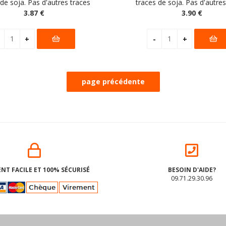
 de soja. Pas d'autres traces
traces de soja. Pas d'autres
clarées par le fabricant
3
.87
€
déclarées par le fabric
3
.90
€
NT FACILE ET 100% SÉCURISÉ
BESOIN D'AIDE?
09.71.29.30.96