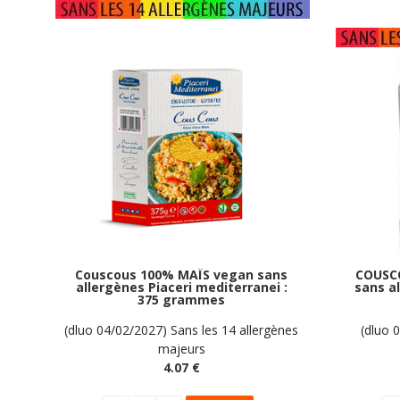
Couscous 100% MAÏS vegan sans
COUSC
allergènes Piaceri mediterranei :
sans al
375 grammes
(dluo 04/02/2027) Sans les 14 allergènes
(dluo 
majeurs
4
.07
€