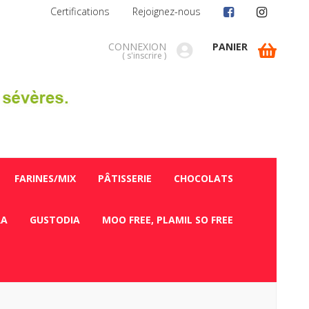
Certifications
Rejoignez-nous
CONNEXION
PANIER
(
s'inscrire
)
FARINES/MIX
PÂTISSERIE
CHOCOLATS
RA
GUSTODIA
MOO FREE, PLAMIL SO FREE