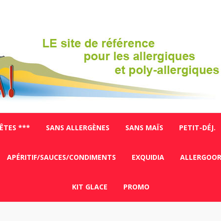
FÊTES ***
SANS ALLERGÈNES
SANS MAÏS
PETIT-DÉJ.
APÉRITIF/SAUCES/CONDIMENTS
EXQUIDIA
ALLERGOO
KIT GLACE
PROMO