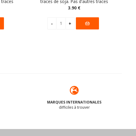
 traces
traces de soja. Pas d'autres traces
ant
déclarées par le fabricant
3
.90
€
MARQUES INTERNATIONALES
difficiles à trouver