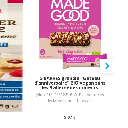
ses et
5 BARRES granola "Gâteau
sans
d'anniversaire" BIO vegan sans
W
e : 125
les 9 allergènes majeurs
l
MadeGood : (5x24g) = 120
ar
allergènes
(dluo 21/10/2026) BIO. Pas de traces
(
grammes
déclarées par le fabricant
5
.07
€