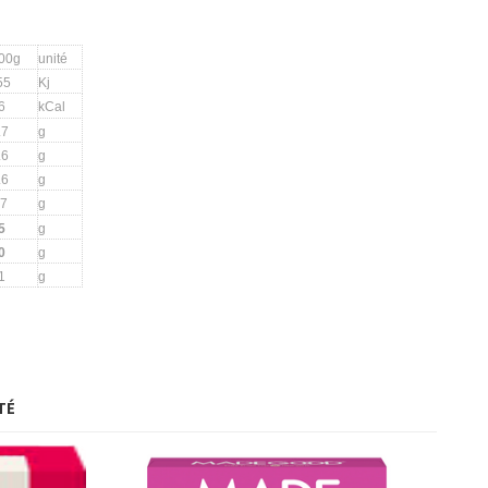
100g
unité
55
Kj
6
kCal
.7
g
.6
g
.6
g
.7
g
5
g
0
g
1
g
TÉ