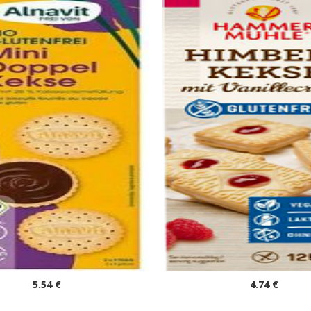
NI BISCUITS fourrés au
9 Biscuits aux framboi
IO vegan sans allergènes
crème vanille vegan 
navit : 125 grammes
allergènes Hammermülh
grammes
27/10/2026) BIO. Sans les 14
(dluo 02/03/2027) Sans les 14 
allergènes majeurs
majeurs.
5
.54
€
4
.74
€