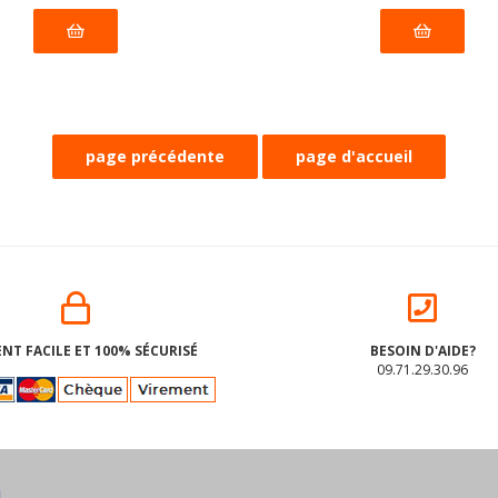
NT FACILE ET 100% SÉCURISÉ
BESOIN D'AIDE?
09.71.29.30.96
LES soufflées de pois
BISCUITS DOBLONI PINK
iches BIO vegan sans
sans gluten sans lait sa
ènes Pumpkin Organics :
sans coque sans arac
20 grammes
PIACERI MEDITERRANEI 
05/11/2026) BIO. Sans les 14
(dluo 12/09/2026) Peut cont