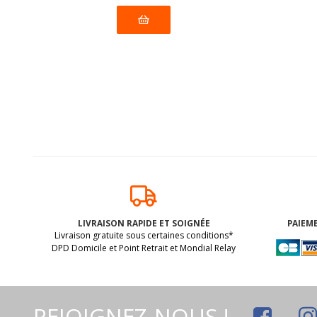
LIVRAISON RAPIDE ET SOIGNÉE
PAIEME
Livraison gratuite sous certaines conditions*
DPD Domicile et Point Retrait et Mondial Relay
Biscuits DUO fourrés à la crème
ÉTOI
au CHOCOLAT BIO vegan sans
ch
allergènes Schnitzer : 130
allerg
REJOIGNEZ-NOUS !
grammes
(dluo 15/12/2026) BIO. Sans les 14
(dluo 