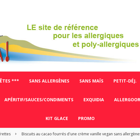
FÊTES ***
SANS ALLERGÈNES
SANS MAÏS
PETIT-DÉJ.
APÉRITIF/SAUCES/CONDIMENTS
EXQUIDIA
ALLERGOO
KIT GLACE
PROMO
frettes
Biscuits au cacao fourrés d'une crème vanille vegan sans allerg