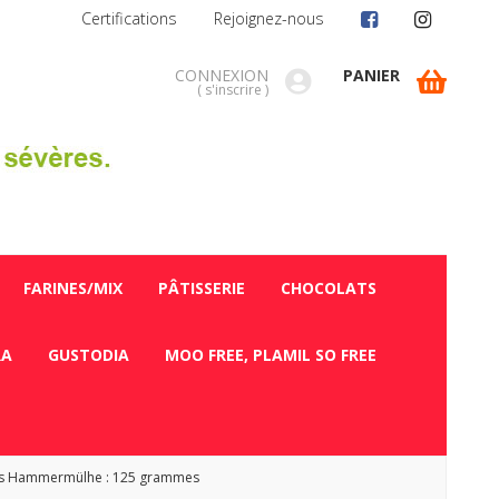
Certifications
Rejoignez-nous
CONNEXION
PANIER
(
s'inscrire
)
FARINES/MIX
PÂTISSERIE
CHOCOLATS
RA
GUSTODIA
MOO FREE, PLAMIL SO FREE
ènes Hammermülhe : 125 grammes