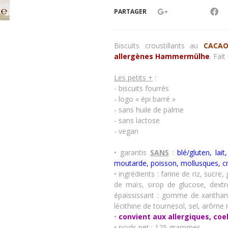
PARTAGER
Biscuits croustillants au
CACA
allergènes
Hammermülhe
. Fai
Les petits +
:
- biscuits fourrés
- logo « épi barré »
- sans huile de palme
- sans lactose
- vegan
• garantis
SANS
:
blé/gluten, lai
moutarde, poisson, mollusques, c
• ingrédients : farine de riz, suc
de maïs, sirop de glucose, dextr
épaississant : gomme de xanthane
lécithine de tournesol, sel, arôme 
•
convient aux allergiques, coe
• poids net : 125 grammes