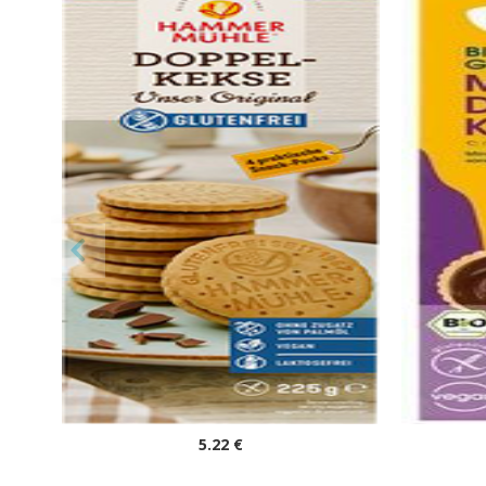
Biscuits DOUBLE Original à la
8 MI
crème de cacao vegan sans
cacao B
allergènes Hammermülhe : 225
Al
grammes
(dluo 19/11/2026) Sans les 14 allergènes
(dluo 
majeurs.
5
.22
€