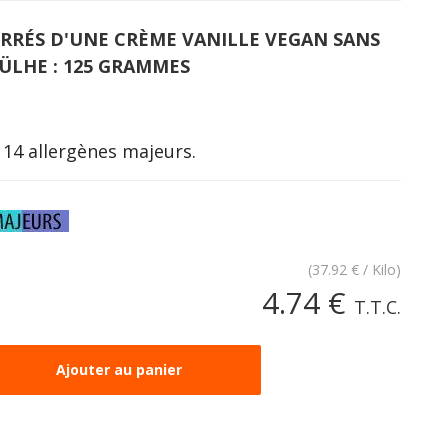
URRÉS D'UNE CRÈME VANILLE VEGAN SANS
LHE : 125 GRAMMES
 14 allergènes majeurs.
(
37.92
€
/ Kilo)
4
.74
€
T.T.C.