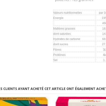
Valeurs nutritionnelles
par 
Energie
19
46
Matières grasses
18
dont saturées
14
Hydrates de carbone
68
dont sucres
27
Fibres
3.
Protéines
4.
Sel
1.
ES CLIENTS AYANT ACHETÉ CET ARTICLE ONT ÉGALEMENT ACHE