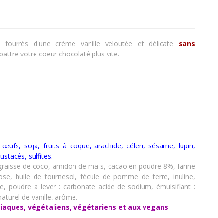
O
fourrés
d'une crème vanille veloutée et délicate
sans
t battre votre coeur chocolaté plus vite.
t, œufs, soja, fruits à coque, arachide, céleri, sésame, lupin,
rustacés
,
sulfites.
re, graisse de coco, amidon de maïs, cacao en poudre 8%, farine
ose, huile de tournesol, fécule de pomme de terre, inuline,
, poudre à lever : carbonate acide de sodium, émulsifiant :
naturel de vanille, arôme.
liaques, végétaliens, végétariens et aux vegans