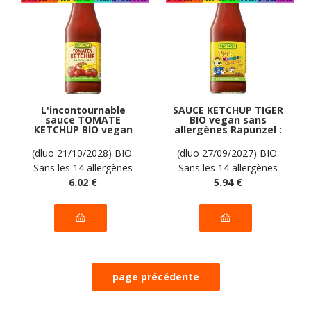
L'incontournable
SAUCE KETCHUP TIGER
sauce TOMATE
BIO vegan sans
KETCHUP BIO vegan
allergènes Rapunzel :
sans allergènes
450 grammes
Rapunzel : 450
(dluo 21/10/2028) BIO.
(dluo 27/09/2027) BIO.
grammes
Sans les 14 allergènes
Sans les 14 allergènes
majeurs
6
.02
€
majeurs
5
.94
€