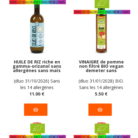
HUILE DE RIZ riche en
VINAIGRE de pomme
gamma-orizanol sans
non filtré BIO vegan
allergènes sans maïs
demeter sans
Sapore di Sole : 750 ml
allergènes Sapore di
Sole : 500 ml
(dluo 31/10/2026) Sans
(dluo 31/01/2028) BIO.
les 14 allergènes
Sans les 14 allergènes
majeurs
11
.00
€
majeurs
5
.50
€