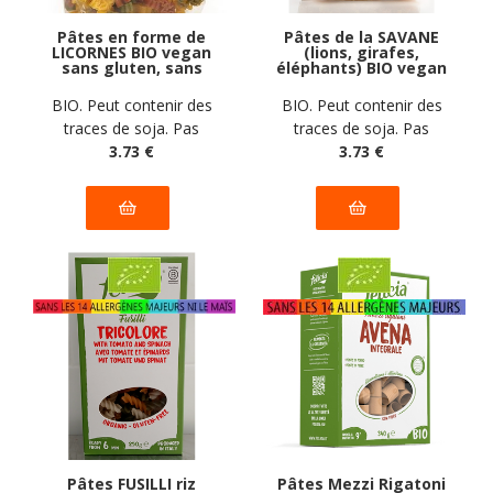
Pâtes en forme de
Pâtes de la SAVANE
LICORNES BIO vegan
(lions, girafes,
sans gluten, sans
éléphants) BIO vegan
lait, sans oeufs, sans
sans gluten, sans
coque, sans arachide
lait, sans oeufs, sans
BIO. Peut contenir des
BIO. Peut contenir des
Pasta Natura : 250g
coque, sans arachide
traces de soja. Pas
traces de soja. Pas
Pasta Natura : 250g
d'autres traces
3
.73
€
d'autres traces
3
.73
€
déclarées par le
déclarées par le
fabricant
fabricant
Pâtes FUSILLI riz
Pâtes Mezzi Rigatoni