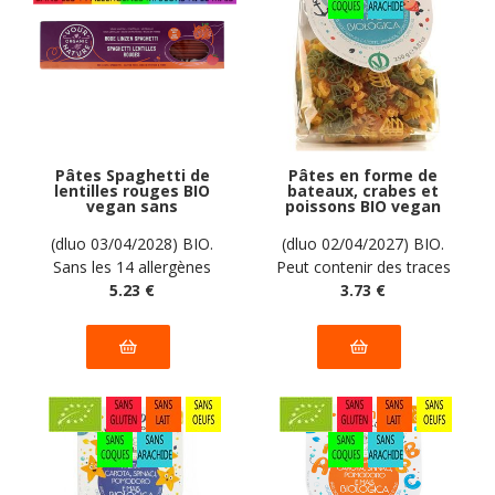
Pâtes Spaghetti de
Pâtes en forme de
lentilles rouges BIO
bateaux, crabes et
vegan sans
poissons BIO vegan
allergènes Your
sans gluten, sans
Organic Nature : 250
lait, sans oeufs, sans
(dluo 03/04/2028) BIO.
(dluo 02/04/2027) BIO.
grammes
coque, sans arachide
Sans les 14 allergènes
Peut contenir des traces
Pasta Natura : 250g
majeurs
5
.23
€
de soja. Pas d'autres
3
.73
€
traces déclarées par le
fabricant