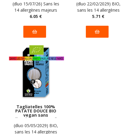
grammes
Just Taste : 250
(dluo 15/07/26) Sans les
(dluo 22/02/2029) BIO,
grammes
14 allergènes majeurs
sans les 14 allergènes
6
.05
€
majeurs, sans maïs
5
.71
€
Tagliatelles 100%
PATATE DOUCE BIO
vegan sans
allergènes sans maïs
Just Taste : 250
(dluo 05/05/2029) BIO,
grammes
sans les 14 allergènes