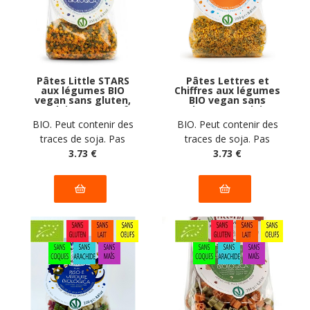
Pâtes Little STARS
Pâtes Lettres et
aux légumes BIO
Chiffres aux légumes
vegan sans gluten,
BIO vegan sans
sans lait, sans oeufs,
gluten, sans lait,
sans coque, sans
sans oeufs, sans
BIO. Peut contenir des
BIO. Peut contenir des
arachide Pasta
coque, sans arachide
traces de soja. Pas
traces de soja. Pas
Natura : 250g
Pasta Natura : 250g
d'autres traces
3
.73
€
d'autres traces
3
.73
€
déclarées par le
déclarées par le
fabricant
fabricant