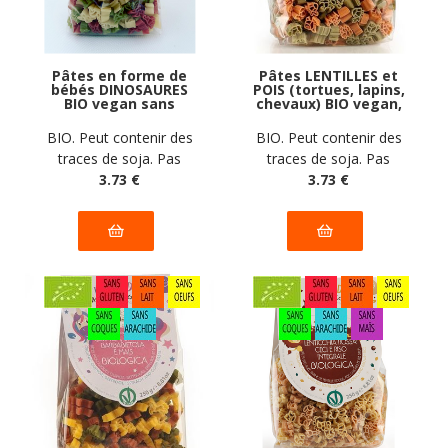
Pâtes en forme de
Pâtes LENTILLES et
bébés DINOSAURES
POIS (tortues, lapins,
BIO vegan sans
chevaux) BIO vegan,
gluten, sans lait,
sans gluten, sans
sans oeufs, sans
lait, sans oeufs, sans
BIO. Peut contenir des
BIO. Peut contenir des
coque, sans arachide
coque, sans arachide
traces de soja. Pas
traces de soja. Pas
Pasta Natura : 250g
Pasta Natura : 250g
d'autres traces
3
.73
€
d'autres traces
3
.73
€
déclarées par le
déclarées par le
fabricant
fabricant