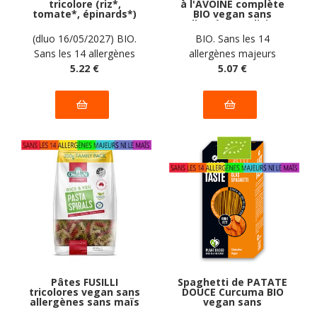
tricolore (riz*,
à l'AVOINE complète
tomate*, épinards*)
BIO vegan sans
BIO vegan sans
allergènes Felicia :
allergènes sans maïs
250 grammes
(dluo 16/05/2027) BIO.
BIO. Sans les 14
Felicia : 250 grammes
Sans les 14 allergènes
allergènes majeurs
majeurs
5
.22
€
5
.07
€
Pâtes FUSILLI
Spaghetti de PATATE
tricolores vegan sans
DOUCE Curcuma BIO
allergènes sans maïs
vegan sans
Orgran : 350
allergènes sans maïs