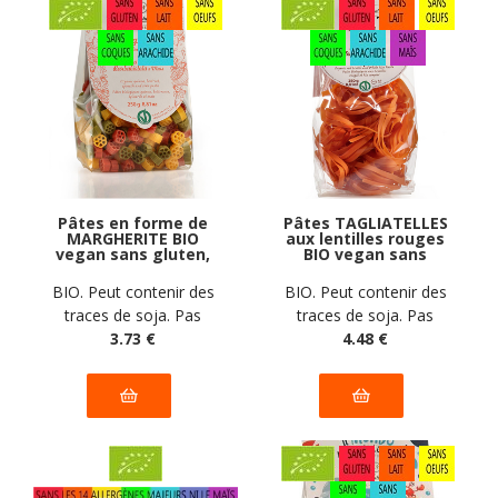
Pâtes en forme de
Pâtes TAGLIATELLES
MARGHERITE BIO
aux lentilles rouges
vegan sans gluten,
BIO vegan sans
sans lait, sans oeufs,
gluten, sans lait,
sans coque, sans
sans oeufs, sans
BIO. Peut contenir des
BIO. Peut contenir des
arachide Pasta
coque, sans arachide
traces de soja. Pas
traces de soja. Pas
Natura : 250g
Pasta Natura : 250g
d'autres traces
3
.73
€
d'autres traces
4
.48
€
déclarées par le
déclarées par le
fabricant
fabricant