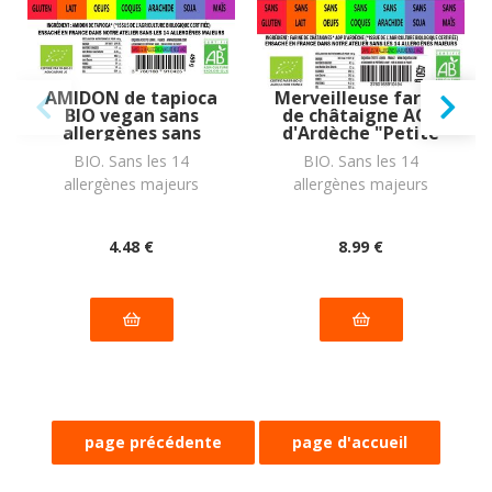
AMIDON de tapioca
Merveilleuse farine
BIO vegan sans
de châtaigne AOP
allergènes sans
d'Ardèche "Petite
maïs Exquidia : 450
châtaigne" BIO
BIO. Sans les 14
BIO. Sans les 14
grammes
vegan sans
allergènes majeurs
allergènes majeurs
allergènes sans
maïs Exquidia :
450g
4
.48
€
8
.99
€