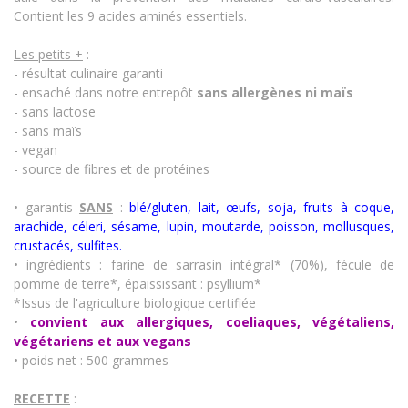
Contient les 9 acides aminés essentiels.
Les petits +
:
- résultat culinaire garanti
- ensaché dans notre entrepôt
sans allergènes
ni maïs
- sans lactose
- sans maïs
- vegan
- source de fibres et de protéines
• garantis
SANS
:
blé/gluten, lait, œufs, soja, fruits à coque,
arachide, céleri, sésame, lupin, moutarde, poisson, mollusques,
crustacés
,
sulfites.
• ingrédients : farine de sarrasin intégral* (70%), fécule de
pomme de terre*, épaississant : psyllium*
*Issus de l'agriculture biologique certifiée
•
convient aux allergiques, coeliaques, végétaliens,
végétariens et aux vegans
• poids net : 500 grammes
RECETTE
: