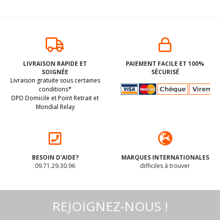
CORN FLAKES
CUBE Maya + nos
vegan sans
pépites de chocolat
LIVRAISON RAPIDE ET
PAIEMENT FACILE ET 100%
allergènes Schär :
NOIR 55% (origine
SOIGNÉE
SÉCURISÉ
250 grammes
Pérou) BIO vegan
(dluo 16/04/2027) Sans
BIO. Sans les 14
Livraison gratuite sous certaines
sans allergènes
les 14 allergènes
allergènes majeurs
Allergoora : 250
conditions*
grammes
DPD Domicile et Point Retrait et
majeurs
Mondial Relay
3
.49
€
13
.00
€
BESOIN D'AIDE?
MARQUES INTERNATIONALES
09.71.29.30.96
difficiles à trouver
REJOIGNEZ-NOUS !