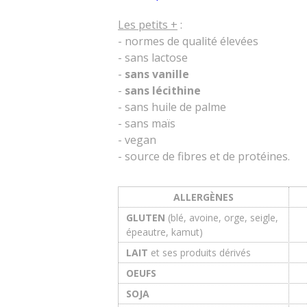
Les petits +
:
- normes de qualité élevées
- sans lactose
-
sans vanille
-
sans lécithine
- sans huile de palme
- sans maïs
- vegan
- source de fibres et de protéines.
ALLERGÈNES
GLUTEN
(blé, avoine, orge, seigle,
épeautre, kamut)
LAIT
et ses produits dérivés
OEUFS
SOJA