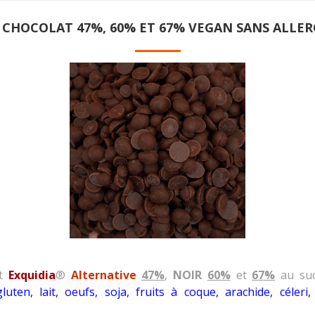
 CHOCOLAT 47%, 60% ET 67% VEGAN SANS ALLE
at
Exquidia
®
Alternative
47%
,
NOIR
60%
et
67%
au su
gluten, lait, oeufs, soja, fruits à coque, arachide, céler