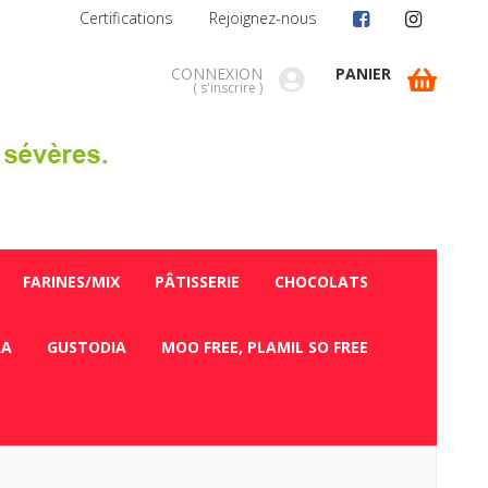
Certifications
Rejoignez-nous
CONNEXION
PANIER
(
s'inscrire
)
FARINES/MIX
PÂTISSERIE
CHOCOLATS
RA
GUSTODIA
MOO FREE, PLAMIL SO FREE