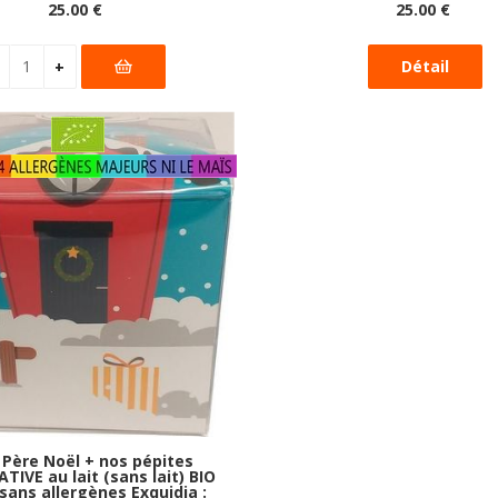
25
.00
€
25
.00
€
Père Noël + nos pépites
IVE au lait (sans lait) BIO
sans allergènes Exquidia :