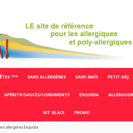
FÊTES ***
SANS ALLERGÈNES
SANS MAÏS
PETIT-DÉJ.
APÉRITIF/SAUCES/CONDIMENTS
EXQUIDIA
ALLERGOO
KIT GLACE
PROMO
ns allergènes Exquidia