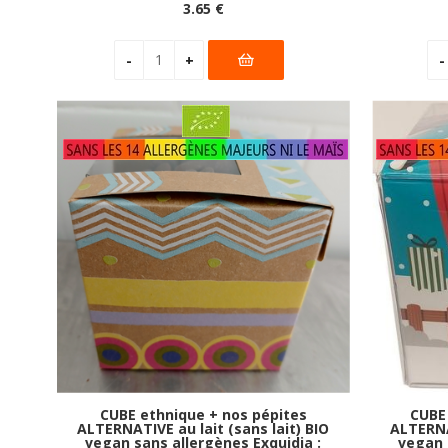
3
.65
€
CUBE ethnique + nos pépites
CUBE 
ALTERNATIVE au lait (sans lait) BIO
ALTERNAT
vegan sans allergènes Exquidia :
vegan 