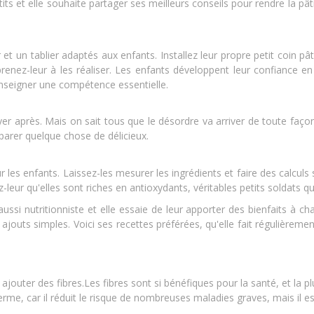
tits et elle souhaite partager ses meilleurs conseils pour rendre la pâ
et un tablier adaptés aux enfants. Installez leur propre petit coin pâ
renez-leur à les réaliser. Les enfants développent leur confiance e
enseigner une compétence essentielle.
ttoyer après. Mais on sait tous que le désordre va arriver de toute faç
parer quelque chose de délicieux.
 les enfants. Laissez-les mesurer les ingrédients et faire des calcul
ez-leur qu'elles sont riches en antioxydants, véritables petits soldats 
ssi nutritionniste et elle essaie de leur apporter des bienfaits à c
ajouts simples. Voici ses recettes préférées, qu'elle fait régulièrement
r ajouter des fibres.Les fibres sont si bénéfiques pour la santé, et 
 terme, car il réduit le risque de nombreuses maladies graves, mais il