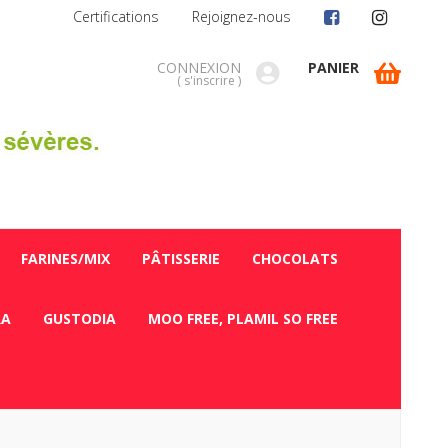
Certifications
Rejoignez-nous
CONNEXION
PANIER
(
s'inscrire
)
FARINES/MIX
PÂTISSERIE
CHOCOLATS
RA
GUSTODIA
MOO FREE, PLAMIL SO FREE