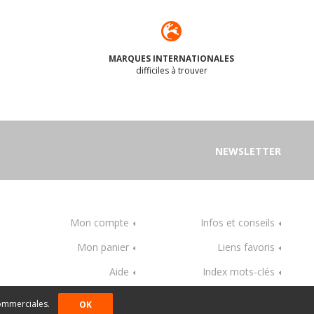
MARQUES INTERNATIONALES
difficiles à trouver
NEWSLETTER
Mon compte
Infos et conseils
Mon panier
Liens favoris
Aide
Index mots-clés
commerciales.
OK