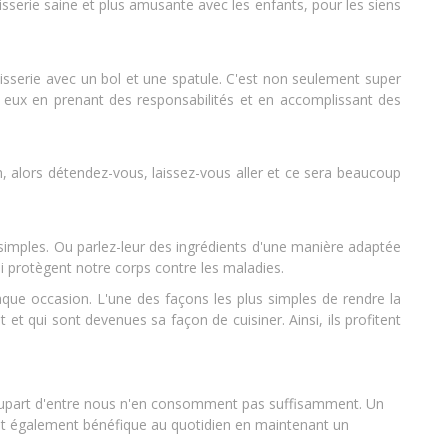
tisserie saine et plus amusante avec les enfants, pour les siens
tisserie avec un bol et une spatule. C'est non seulement super
n eux en prenant des responsabilités et en accomplissant des
on, alors détendez-vous, laissez-vous aller et ce sera beaucoup
s simples. Ou parlez-leur des ingrédients d'une manière adaptée
qui protègent notre corps contre les maladies.
haque occasion. L'une des façons les plus simples de rendre la
 et qui sont devenues sa façon de cuisiner. Ainsi, ils profitent
la plupart d'entre nous n'en consomment pas suffisamment. Un
 est également bénéfique au quotidien en maintenant un