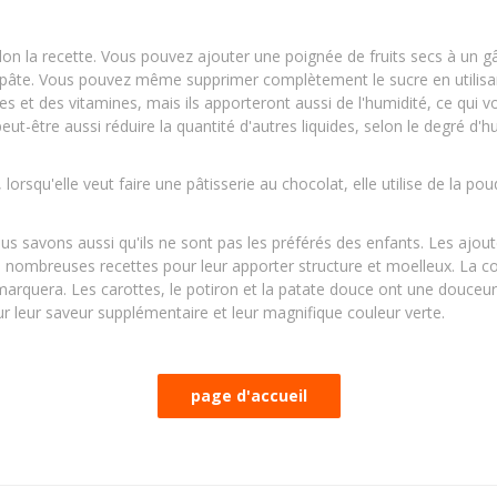
elon la recette. Vous pouvez ajouter une poignée de fruits secs à un 
la pâte. Vous pouvez même supprimer complètement le sucre en utilis
s et des vitamines, mais ils apporteront aussi de l'humidité, ce qui v
ut-être aussi réduire la quantité d'autres liquides, selon le degré d'hu
, lorsqu'elle veut faire une pâtisserie au chocolat, elle utilise de la po
s savons aussi qu'ils ne sont pas les préférés des enfants. Les ajoute
 de nombreuses recettes pour leur apporter structure et moelleux. La co
arquera. Les carottes, le potiron et la patate douce ont une douceur 
ur leur saveur supplémentaire et leur magnifique couleur verte.