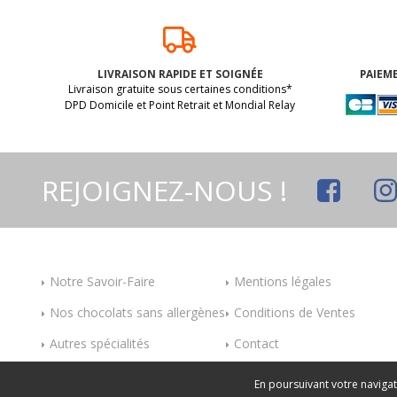
LIVRAISON RAPIDE ET SOIGNÉE
PAIEME
Livraison gratuite sous certaines conditions*
DPD Domicile et Point Retrait et Mondial Relay
REJOIGNEZ-NOUS !
Notre Savoir-Faire
Mentions légales
Nos chocolats sans allergènes
Conditions de Ventes
Autres spécialités
Contact
En poursuivant votre navigati