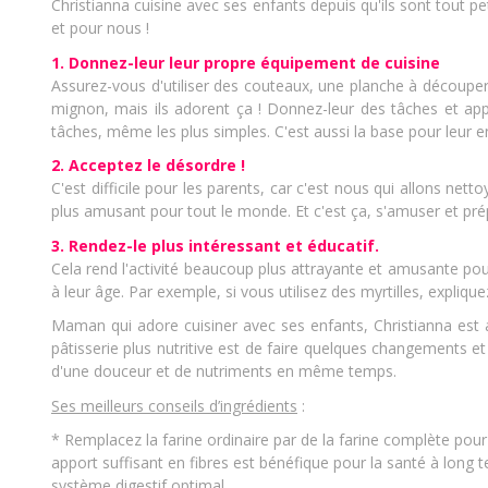
Christianna cuisine avec ses enfants depuis qu'ils sont tout pe
et pour nous !
1.
Donnez-leur leur propre équipement de cuisine
Assurez-vous d'utiliser des couteaux, une planche à découper 
mignon, mais ils adorent ça ! Donnez-leur des tâches et app
tâches, même les plus simples. C'est aussi la base pour leur 
2. Acceptez le désordre !
C'est difficile pour les parents, car c'est nous qui allons ne
plus amusant pour tout le monde. Et c'est ça, s'amuser et pré
3. Rendez-le plus intéressant et éducatif.
Cela rend l'activité beaucoup plus attrayante et amusante pour
à leur âge. Par exemple, si vous utilisez des myrtilles, expliqu
Maman qui adore cuisiner avec ses enfants, Christianna est au
pâtisserie plus nutritive est de faire quelques changements et 
d'une douceur et de nutriments en même temps.
Ses meilleurs conseils d’ingrédients
:
* Remplacez la farine ordinaire par de la farine complète pou
apport suffisant en fibres est bénéfique pour la santé à long
système digestif optimal.