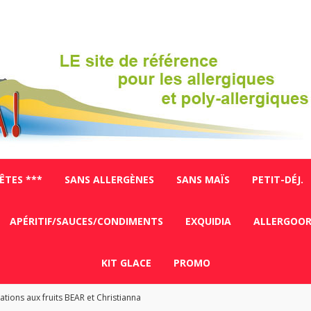
FÊTES ***
SANS ALLERGÈNES
SANS MAÏS
PETIT-DÉJ.
APÉRITIF/SAUCES/CONDIMENTS
EXQUIDIA
ALLERGOO
KIT GLACE
PROMO
ations aux fruits BEAR et Christianna