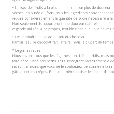
* Utilisez des fruits à la place du sucre pour plus de douceur.
Séchés, en purée ou frais, tous les ingrédients conviennent s
réduire considérablement la quantité de sucre nécessaire à 
Non seulement ils apporteront une douceur naturelle, des fibre
végétale utilisée. À ce propos, n'oubliez pas que vous devrez pe
* De la poudre de cacao au lieu du chocolat .
Parfois, seul le chocolat fait l'affaire, mais la plupart du temps
* Légumes râpés.
Nous savons tous que les légumes sont très nutritifs, mais nou
faire découvrir à nos petits. Et ils s'intègrent parfaitement à
saveur ; à moins que vous ne le souhaitiez, personne ne la rem
gâteaux et les crêpes. Elle aime même utiliser les épinards po