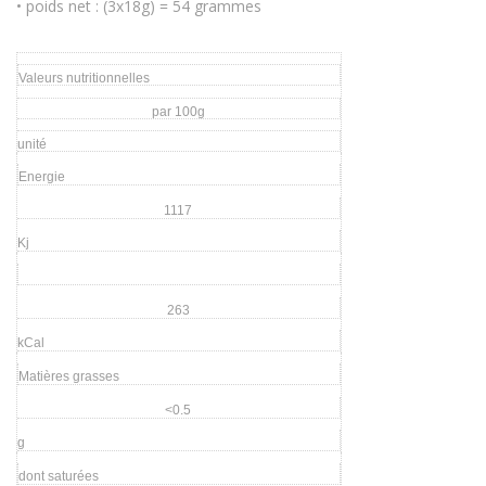
• poids net : (3x18g) = 54 grammes
Valeurs nutritionnelles
par 100g
unité
Energie
1117
Kj
263
kCal
Matières grasses
<0.5
g
dont saturées