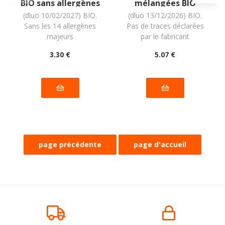
BIO sans allergènes
mélangées BIO
Pural : 100g
vegan sans les 9
(dluo 10/02/2027) BIO.
(dluo 13/12/2026) BIO.
allergènes majeurs
Sans les 14 allergènes
Pas de traces déclarées
MadeGood : (6x24g)
= 144g
majeurs
par le fabricant
3
.30
€
5
.07
€
Biscuits au cacao
Grande CAROTTE