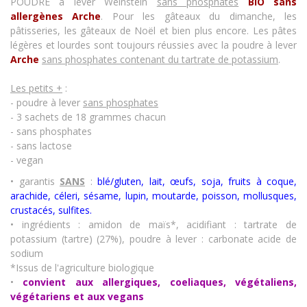
POUDRE à lever Weinstein
sans phosphates
BIO sans
allergènes Arche
. Pour les gâteaux du dimanche, les
pâtisseries, les gâteaux de Noël et bien plus encore. Les pâtes
légères et lourdes sont toujours réussies avec la poudre à lever
Arche
sans phosphates contenant du tartrate de potassium
.
Les petits +
:
- poudre à lever
sans phosphates
- 3 sachets de 18 grammes chacun
- sans phosphates
- sans lactose
- vegan
• garantis
SANS
:
blé/gluten, lait, œufs, soja, fruits à coque,
arachide, céleri, sésame, lupin, moutarde, poisson, mollusques,
crustacés
,
sulfites.
• ingrédients : amidon de maïs*, acidifiant : tartrate de
potassium (tartre) (27%), poudre à lever : carbonate acide de
sodium
*Issus de l'agriculture biologique
•
convient aux allergiques, coeliaques, végétaliens,
végétariens et aux vegans