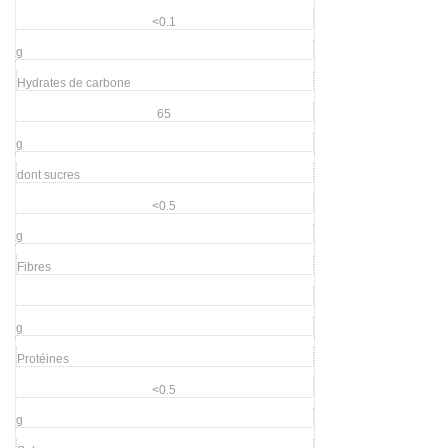
<0.1
g
Hydrates de carbone
65
g
dont sucres
<0.5
g
Fibres
g
Protéines
<0.5
g