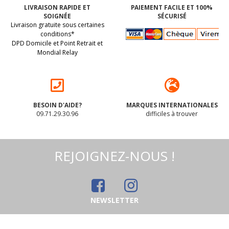
fourrés d'une
de PÂQUES en
LIVRAISON RAPIDE ET
PAIEMENT FACILE ET 100%
crème vanille
feutrine ORANGE à
SOIGNÉE
SÉCURISÉ
vegan sans
remplir pour la
(dluo 02/03/2027) Sans
Tient bien dans les
Livraison gratuite sous certaines
allergènes
chasse aux oeufs : 6
les 14 allergènes
mains des tout-petits
Hammermülhe :
grammes
conditions*
125 grammes
DPD Domicile et Point Retrait et
majeurs.
Mondial Relay
4
.74
€
1
.50
€
BESOIN D'AIDE?
MARQUES INTERNATIONALES
09.71.29.30.96
difficiles à trouver
REJOIGNEZ-NOUS !
NEWSLETTER
Pâtes FIGURINES de
POUDRE à lever BIO