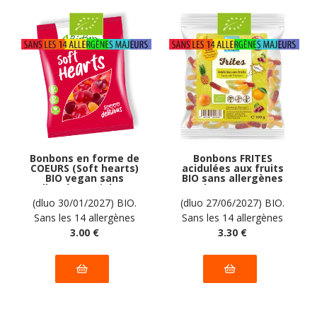
Bonbons en forme de
Bonbons FRITES
COEURS (Soft hearts)
acidulées aux fruits
BIO vegan sans
BIO sans allergènes
allergènes Biobon :
Pural : 100 grammes
100g
(dluo 30/01/2027) BIO.
(dluo 27/06/2027) BIO.
Sans les 14 allergènes
Sans les 14 allergènes
majeurs
3
.00
€
majeurs
3
.30
€