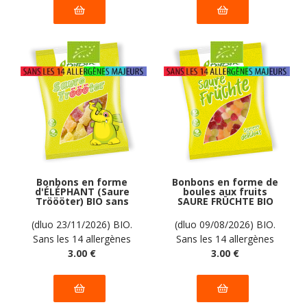
Bonbons en forme
Bonbons en forme de
d'ÉLÉPHANT (Saure
boules aux fruits
Tröööter) BIO sans
SAURE FRÜCHTE BIO
allergènes Biobon :
vegan sans
100g
allergènes Biobon :
(dluo 23/11/2026) BIO.
(dluo 09/08/2026) BIO.
100g
Sans les 14 allergènes
Sans les 14 allergènes
majeurs
3
.00
€
majeurs
3
.00
€