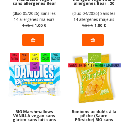
sans allergènes Bear
allergènes Bear : 20
: 20 grammes
grammes
(dluo 05/2026) Sans les
(dluo 04/2026) Sans les
14 allergènes majeurs
14 allergènes majeurs
1
.36
€
1
.00
€
1
.36
€
1
.00
€
BIG Marshmallows
Bonbons acidulés à la
VANILLA vegan sans
pêche (Saure
gluten sans lait sans
Pfirsiche) BIO sans
oeufs sans coque
allergènes Biobon :
sans arachide
100g