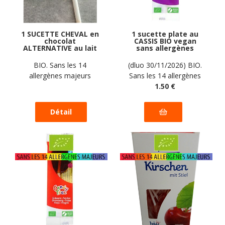
1 SUCETTE CHEVAL en
1 sucette plate au
chocolat
CASSIS BIO vegan
ALTERNATIVE au lait
sans allergènes
(sans lait) BIO vegan
Candy Tree : 12g
sans allergènes
BIO. Sans les 14
(dluo 30/11/2026) BIO.
Exquidia : 16g
allergènes majeurs
Sans les 14 allergènes
majeurs
1
.50
€