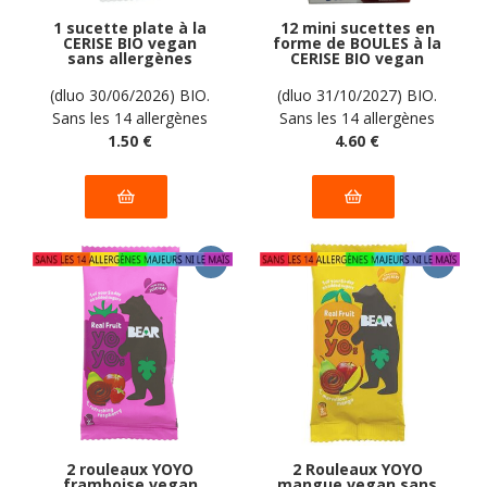
1 sucette plate à la
12 mini sucettes en
CERISE BIO vegan
forme de BOULES à la
sans allergènes
CERISE BIO vegan
Candy Tree : 12g
sans allergènes
Biovita : 50 grammes
(dluo 30/06/2026) BIO.
(dluo 31/10/2027) BIO.
Sans les 14 allergènes
Sans les 14 allergènes
majeurs
1
.50
€
majeurs
4
.60
€
2 rouleaux YOYO
2 Rouleaux YOYO
framboise vegan
mangue vegan sans