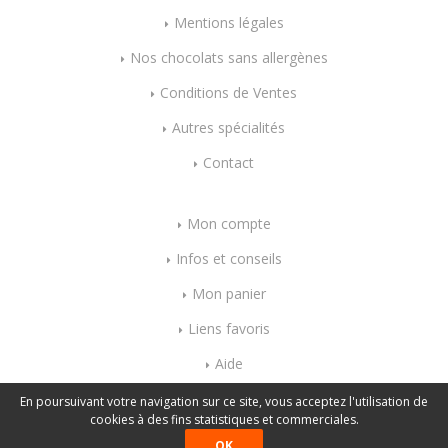
Mentions légales
Nos chocolats sans allergènes
Conditions de Ventes
Autres spécialités
Contact
Mon compte
Infos et conseils
Mon panier
Liens favoris
Aide
Index mots-clés
En poursuivant votre navigation sur ce site, vous acceptez l'utilisation de
cookies à des fins statistiques et commerciales.
OK