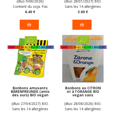
(dluo 9/06/2026)
(dluo 28/01/2027) BIO.
DANDIES : 200
Contient du soja. Pas
Sans les 14 allergènes
grammes
d'autres allergènes
6
.40
€
majeurs
3
.00
€
déclarés par le fabricant.
Bonbons amusants
Bonbons au CITRON
BÄRENFREUNDE (amis
et à l'ORANGE BIO
des ours) BIO vegan
vegan sans
sans allergènes
allergènes Biovita :
Frusano : 50 grammes
100 grammes
(dluo 27/04/2027) BIO.
(dluo 28/08/2026) BIO.
Sans les 14 allergènes
Sans les 14 allergènes