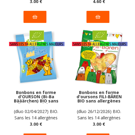
majeurs
3
.00
€
majeurs
4
.60
€
Bonbons en forme
Bonbons en forme
d'OURSON (Bi-Ba
d'oursons FILI-BÄREN
Bääärchen) BIO sans
BIO sans allergènes
allergènes Biobon :
Frusano : 50 grammes
100g
(dluo 02/04/2027) BIO.
(dluo 26/12/2026) BIO.
Sans les 14 allergènes
Sans les 14 allergènes
majeurs
3
.00
€
majeurs
3
.00
€