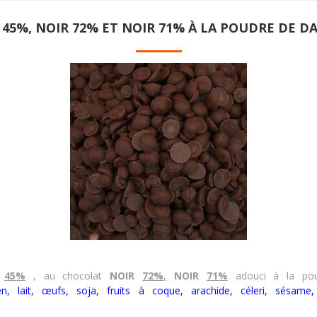
45%, NOIR 72% ET NOIR 71% À LA POUDRE DE 
45%
, au chocolat
NOIR
72%
,
NOIR
71%
adouci à la pou
ten, lait, œufs, soja, fruits à coque, arachide, céleri, sésame