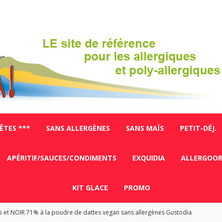
FÊTES ***
SANS ALLERGÈNES
SANS MAÏS
PETIT-DÉJ.
APÉRITIF/SAUCES/CONDIMENTS
EXQUIDIA
ALLERGOO
KIT GLACE
PROMO
% et NOIR 71% à la poudre de dattes vegan sans allergènes Gustodia