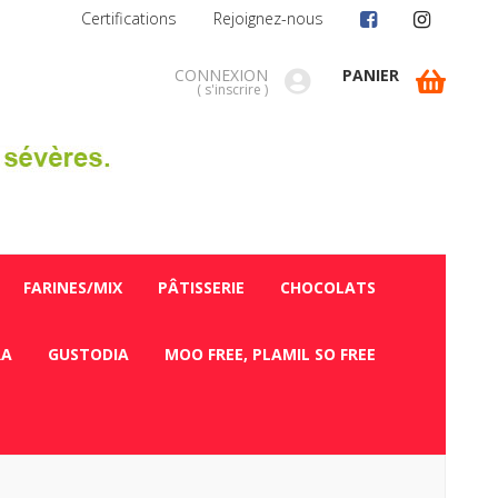
Certifications
Rejoignez-nous
CONNEXION
PANIER
(
s'inscrire
)
FARINES/MIX
PÂTISSERIE
CHOCOLATS
RA
GUSTODIA
MOO FREE, PLAMIL SO FREE