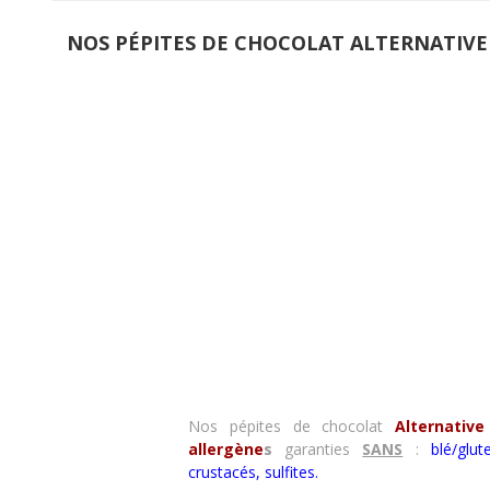
NOS PÉPITES DE CHOCOLAT ALTERNATIVE 
Nos pépites de chocolat
Alternative
allergène
s
garanties
SANS
:
blé/glu
crustacés
,
sulfites.