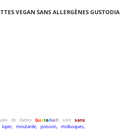
DATTES VEGAN SANS ALLERGÈNES GUSTODIA
dre de dattes
G
u
s
t
o
d
i
a
®
sont
sans
, lupin, moutarde, poisson, mollusques,