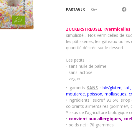
PARTAGER
ZUCKERSTREUSEL (vermicelles 
simplicité... Nos vermicelles de s
les pâtisseries, les gâteaux ou le
quantité désirée sur le dessert.
Les petits +
:
- sans huile de palme
- sans lactose
- vegan
• garantis
SANS
:
blé/gluten, lai
moutarde, poisson, mollusques, c
• ingrédients : sucre* 93,6%, siro
colorants alimentaires (pomme*, car
*Issus de l'agriculture biologique ce
•
convient aux allergiques, coe
• poids net :
70
grammes