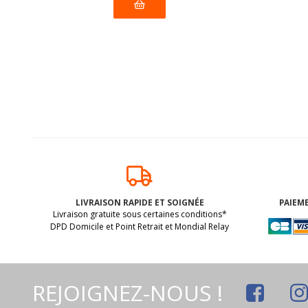
LIVRAISON RAPIDE ET SOIGNÉE
PAIEME
Livraison gratuite sous certaines conditions*
DPD Domicile et Point Retrait et Mondial Relay
Pâtes FUSILLI de RIZ BLANC BIO
Pât
vegan sans allergènes Pasta
DINOS
Gustosa : 340 grammes
gluten
REJOIGNEZ-NOUS !
sans co
BIO. Sans les 14 allergènes majeurs
BIO. Peu
Pas d'a