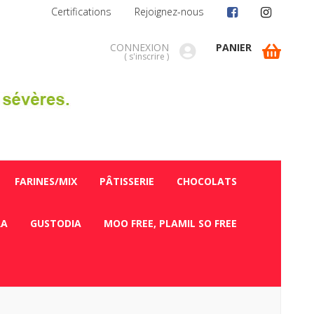
Certifications
Rejoignez-nous
CONNEXION
PANIER
(
s'inscrire
)
FARINES/MIX
PÂTISSERIE
CHOCOLATS
RA
GUSTODIA
MOO FREE, PLAMIL SO FREE