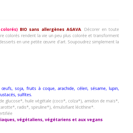
colorés)
BIO sans allergènes AGAVA
. Décorer en toute
ucre colorés rendent la vie un peu plus colorée et transforment
s desserts en une petite œuvre d'art. Soupoudrez simplement la
t, œufs, soja, fruits à coque, arachide, céleri, sésame, lupin,
rustacés
,
sulfites.
p de glucose*, huile végétale (coco*, colza*), amidon de maïs*,
otte*, radis*, spiruline*), émulsifiant lécithine*.
rtifiée
liaques, végétaliens, végétariens et aux vegans