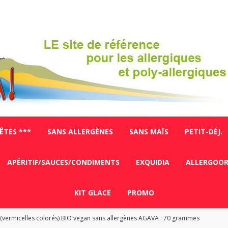
FÊTES ***
SANS ALLERGÈNES
SANS MAÏS
PETIT-DÉJ.
APÉRITIF/SAUCES/CONDIMENTS
EXQUIDIA
ALLERGOO
KIT GLACE
PROMO
vermicelles colorés) BIO vegan sans allergènes AGAVA : 70 grammes