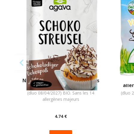
VERMICELLES AU CHOCOLAT
GUIMAU
NOIR BIO vegan sans allergènes
(VANI
AGAVA : 70 grammes
alle
(dluo 08/04/2027) BIO. Sans les 14
(dluo 
allergènes majeurs
4
.74
€