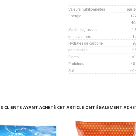
Valeurs nutritionnelles
par 
Energie
17
40
Matières grasses
1.
dont saturées
1.
Hydrates de carbone
9
dont sucres
9
Fibres
<0
Protéines
<0
Sel
<0.
ES CLIENTS AYANT ACHETÉ CET ARTICLE ONT ÉGALEMENT ACHE