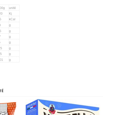
100g
unité
20
Kj
5
kCal
8
g
5
g
7
g
5
g
.5
g
.5
g
01
g
TÉ