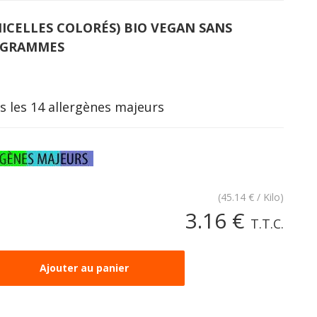
ICELLES COLORÉS) BIO VEGAN SANS
0 GRAMMES
s les 14 allergènes majeurs
(
45.14
€
/ Kilo)
3
.16
€
T.T.C.