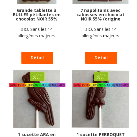
Grande tablette à
7 napolitains avec
BULLES pétillantes en
cabosses en chocolat
chocolat NOIR 55%
NOIR 55% (origine
(origine Pérou) BIO
Pérou) BIO vegan
vegan sans
sans allergènes
BIO. Sans les 14
BIO. Sans les 14
allergènes Allergoora
Allergoora : 35g
allergènes majeurs
allergènes majeurs
: 100g
1 sucette ARA en
1 sucette PERROQUET