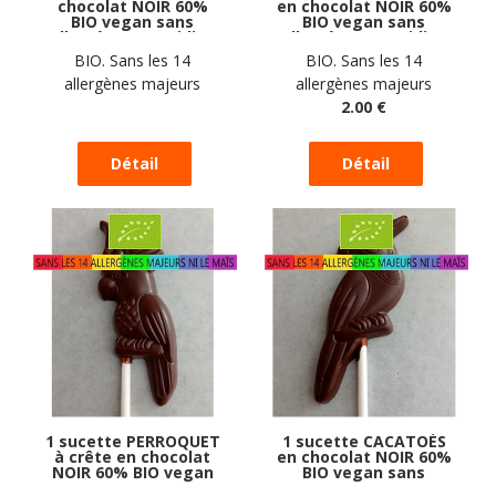
chocolat NOIR 60%
en chocolat NOIR 60%
BIO vegan sans
BIO vegan sans
allergènes Exquidia :
allergènes Exquidia :
17 grammes
17 grammes
BIO. Sans les 14
BIO. Sans les 14
allergènes majeurs
allergènes majeurs
2
.00
€
1 sucette PERROQUET
1 sucette CACATOÈS
à crête en chocolat
en chocolat NOIR 60%
NOIR 60% BIO vegan
BIO vegan sans
sans allergènes
allergènes Exquidia :