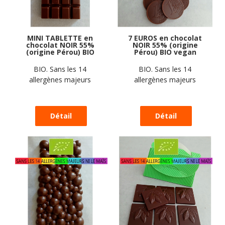
MINI TABLETTE en
7 EUROS en chocolat
chocolat NOIR 55%
NOIR 55% (origine
(origine Pérou) BIO
Pérou) BIO vegan
vegan sans
sans allergènes
allergènes Allergoora
Allergoora : 35
BIO. Sans les 14
BIO. Sans les 14
: 34 grammes
grammes
allergènes majeurs
allergènes majeurs