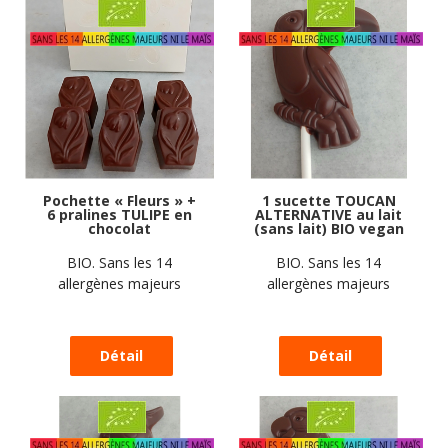
Pochette « Fleurs » +
1 sucette TOUCAN
6 pralines TULIPE en
ALTERNATIVE au lait
chocolat
(sans lait) BIO vegan
ALTERNATIVE au lait
sans allergènes
(sans lait) BIO vegan
Exquidia : 19
BIO. Sans les 14
BIO. Sans les 14
sans allergènes : 49g
grammes
allergènes majeurs
allergènes majeurs