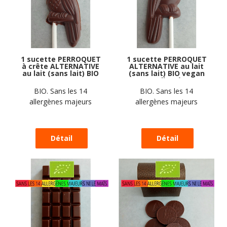
1 sucette PERROQUET
1 sucette PERROQUET
à crête ALTERNATIVE
ALTERNATIVE au lait
au lait (sans lait) BIO
(sans lait) BIO vegan
vegan sans
sans allergènes
allergènes Exquidia :
Exquidia : 17
BIO. Sans les 14
BIO. Sans les 14
17 grammes
grammes
allergènes majeurs
allergènes majeurs