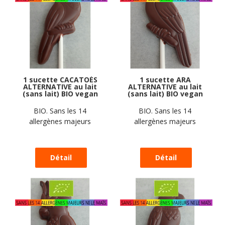
1 sucette CACATOÈS
1 sucette ARA
ALTERNATIVE au lait
ALTERNATIVE au lait
(sans lait) BIO vegan
(sans lait) BIO vegan
sans allergènes
sans allergènes
Exquidia : 17
Exquidia : 17
BIO. Sans les 14
BIO. Sans les 14
grammes
grammes
allergènes majeurs
allergènes majeurs