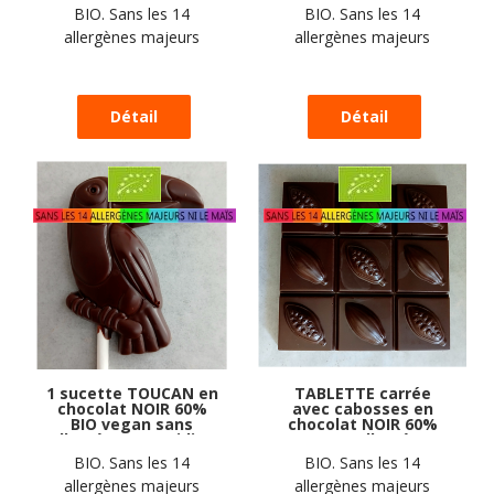
Exquidia : 17
17 grammes
BIO. Sans les 14
BIO. Sans les 14
grammes
allergènes majeurs
allergènes majeurs
1 sucette TOUCAN en
TABLETTE carrée
chocolat NOIR 60%
avec cabosses en
BIO vegan sans
chocolat NOIR 60%
allergènes Exquidia :
BIO sans allergènes
19 grammes
Exquidia : 92g
BIO. Sans les 14
BIO. Sans les 14
allergènes majeurs
allergènes majeurs