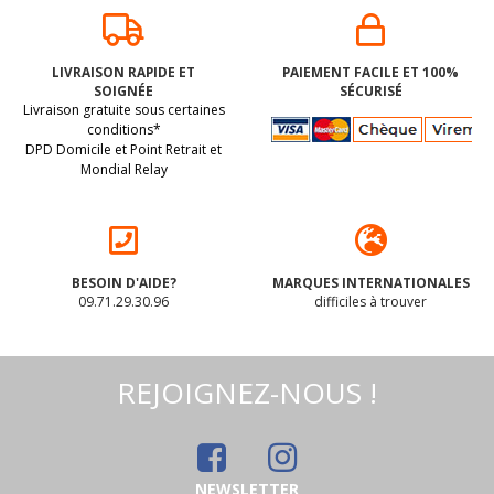
MIX BROWNIES aux
Bonbons en forme
pépites de chocolat
d'OURSON (Bi-Ba
LIVRAISON RAPIDE ET
PAIEMENT FACILE ET 100%
NOIR BIO vegan
Bääärchen) BIO
SOIGNÉE
SÉCURISÉ
sans allergènes
sans allergènes
BIO. Sans les 14
(dluo 02/04/2027) BIO.
Livraison gratuite sous certaines
sans maïs Exquidia :
Biobon : 100g
allergènes majeurs
Sans les 14 allergènes
350 grammes
conditions*
DPD Domicile et Point Retrait et
majeurs
Mondial Relay
4
.98
€
3
.00
€
BESOIN D'AIDE?
MARQUES INTERNATIONALES
09.71.29.30.96
difficiles à trouver
REJOIGNEZ-NOUS !
NEWSLETTER