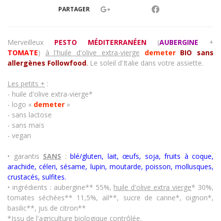
PARTAGER
Merveilleux
PESTO MÉDITERRANÉEN
(
AUBERGINE
+
TOMATE
)
à l'huile d'olive extra-vierge
demeter
BIO sans
allergènes Followfood
.
Le soleil d'Italie dans votre assiette.
Les petits +
:
- huile d'olive extra-vierge*
- logo «
demeter
»
- sans lactose
- sans maïs
- vegan
• garantis
SANS
:
blé/gluten, lait, œufs, soja, fruits à coque,
arachide, céleri, sésame, lupin, moutarde, poisson, mollusques,
crustacés
,
sulfites.
• ingrédients : aubergine** 55%,
huile d'olive extra vierge
* 30%,
tomates séchées** 11,5%, ail**, sucre de canne*, oignon*,
basilic**, jus de citron**
*Issu de l'agriculture biologique contrôlée.