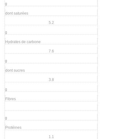
g
dont saturées
5.2
g
Hydrates de carbone
7.6
g
dont sucres
3.8
g
Fibres
g
Protéines
1.1