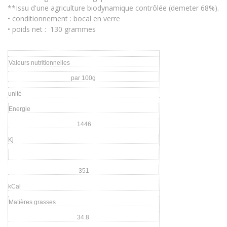
**Issu d'une agriculture biodynamique contrôlée (demeter 68%).
• conditionnement : bocal en verre
• poids net : 130 grammes
Valeurs nutritionnelles
par 100g
unité
Energie
1446
Kj
351
kCal
Matières grasses
34.8