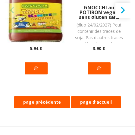
SAUCE KETCHUP
GNOCCHI au
TIGER BIO vegan
POTIRON vegan
sans allergènes
sans gluten sans
Rapunzel : 450
lait sans oeufs sans
(dluo 27/09/2027) BIO.
(dluo 24/02/2027) Peut
grammes
coque sans
Sans les 14 allergènes
contenir des traces de
arachide : (2x200g)
= 400 grammes
majeurs
soja. Pas d'autres traces
déclarées par le
5
.94
€
3
.90
€
fabricant