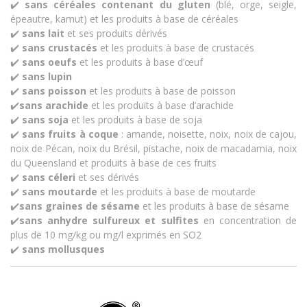
✔️
sans céréales contenant du gluten
(blé, orge, seigle,
épeautre, kamut) et les produits à base de céréales
✔️
sans lait
et ses produits dérivés
✔️
sans crustacés
et les produits à base de crustacés
✔️
sans oeufs
et les produits à base d’œuf
✔️
sans lupin
✔️
sans poisson
et les produits à base de poisson
✔️
sans arachide
et les produits à base d’arachide
✔️
sans soja
et les produits à base de soja
✔️
sans fruits à coque
: amande, noisette, noix, noix de cajou,
noix de Pécan, noix du Brésil, pistache, noix de macadamia, noix
du Queensland et produits à base de ces fruits
✔️
sans céleri
et ses dérivés
✔️
sans moutarde
et les produits à base de moutarde
✔️
sans graines de sésame
et les produits à base de sésame
✔️
sans anhydre sulfureux et sulfites
en concentration de
plus de 10 mg/kg ou mg/l exprimés en SO2
✔️
sans mollusques