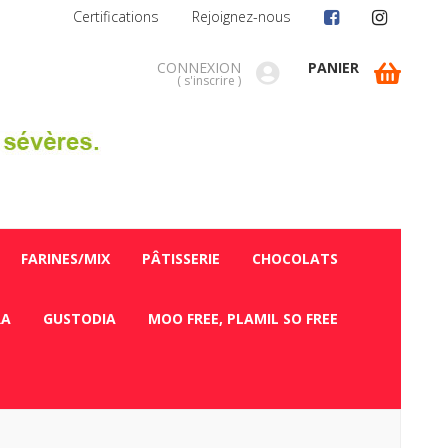
Certifications
Rejoignez-nous
CONNEXION
PANIER
(
s'inscrire
)
FARINES/MIX
PÂTISSERIE
CHOCOLATS
RA
GUSTODIA
MOO FREE, PLAMIL SO FREE