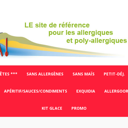
FÊTES ***
SANS ALLERGÈNES
SANS MAÏS
PETIT-DÉJ.
APÉRITIF/SAUCES/CONDIMENTS
EXQUIDIA
ALLERGOO
KIT GLACE
PROMO