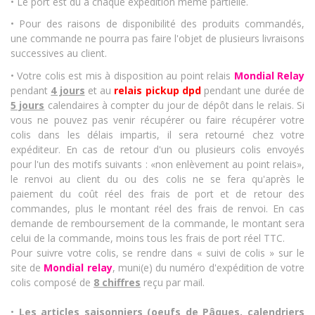
• Le port est dû à chaque expédition même partielle.
• Pour des raisons de disponibilité des produits commandés,
une commande ne pourra pas faire l'objet de plusieurs livraisons
successives au client.
• Votre colis est mis à disposition au point relais
Mondial Relay
pendant
4 jours
et au
relais pickup dpd
pendant une durée de
5 jours
calendaires à compter du jour de dépôt dans le relais. Si
vous ne pouvez pas venir récupérer ou faire récupérer votre
colis dans les délais impartis, il sera retourné chez votre
expéditeur. En cas de retour d'un ou plusieurs colis envoyés
pour l'un des motifs suivants : «non enlèvement au point relais»,
le renvoi au client du ou des colis ne se fera qu'après le
paiement du coût réel des frais de port et de retour des
commandes, plus le montant réel des frais de renvoi. En cas
demande de remboursement de la commande, le montant sera
celui de la commande, moins tous les frais de port réel TTC.
Pour suivre votre colis, se rendre dans « suivi de colis » sur le
site de
Mondial relay
, muni(e) du numéro d'expédition de votre
colis composé de
8 chiffres
reçu par mail.
•
Les articles saisonniers (oeufs de Pâques, calendriers