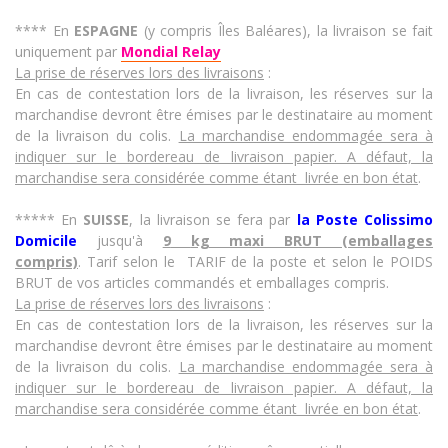
**** En
ESPAGNE
(y compris Îles Baléares), la livraison se fait
uniquement par
Mondial Relay
La prise de réserves lors des livraisons
:
En cas de contestation lors de la livraison, les réserves sur la
marchandise devront être émises par le destinataire au moment
de la livraison du colis
.
La marchandise endommagée sera à
indiquer sur le bordereau de livraison papier. A défaut, la
marchandise sera considérée comme étant livrée en bon état
.
***** En
SUISSE
, la livraison se fera par
la Poste Colissimo
Domicile
jusqu'à
9
kg maxi BRUT (emballages
compris)
. Tarif selon le TARIF de la poste et selon le POIDS
BRUT de vos articles commandés et emballages compris.
La prise de réserves lors des livraisons
:
En cas de contestation lors de la livraison, les réserves sur la
marchandise devront être émises par le destinataire au moment
de la livraison du colis
.
La marchandise endommagée sera à
indiquer sur le bordereau de livraison papier. A défaut, la
marchandise sera considérée comme étant livrée en bon état
.