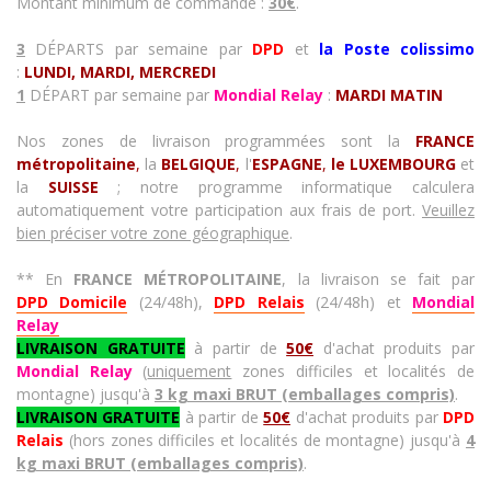
Montant minimum de commande :
30€
.
3
DÉPARTS par semaine par
DPD
et
la
Poste colissimo
:
LUNDI, MARDI, MERCREDI
1
DÉPART par semaine par
Mondial Relay
:
MARDI
MATIN
Nos zones de livraison programmées sont
la
FRANCE
métropolitaine
,
la
BELGIQUE
,
l'
ESPAGNE
,
le LUXEMBOURG
et
la
SUISSE
; notre programme informatique calculera
automatiquement votre participation aux frais de port.
Veuillez
bien préciser votre zone géographique
.
** En
FRANCE MÉTROPOLITAINE
, la livraison se fait par
DPD Domicile
(24/48h),
DPD Relais
(24/48h) et
Mondial
Relay
LIVRAISON GRATUITE
à partir de
50€
d'achat produits
par
Mondial Relay
(
uniquement
zones difficiles et localités de
montagne) jusqu'
à
3 kg maxi BRUT (emballages compris)
.
LIVRAISON GRATUITE
à partir de
50€
d'achat produits
par
DPD
Relais
(hors zones difficiles et localités de montagne)
jusqu'à
4
kg
max
i BRUT (emballages compris)
.