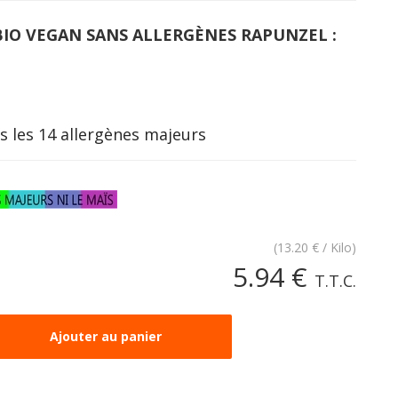
BIO VEGAN SANS ALLERGÈNES RAPUNZEL :
s les 14 allergènes majeurs
(
13.20
€
/ Kilo)
5
.94
€
T.T.C.