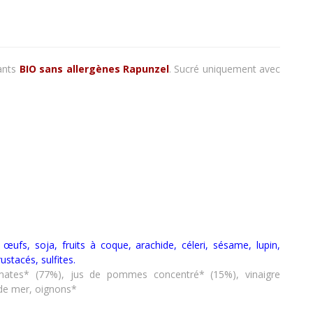
ants
BIO sans allergènes
Rapunzel
. Sucré uniquement avec
t, œufs, soja, fruits à coque, arachide, céleri, sésame, lupin,
rustacés
,
sulfites.
omates* (77%), jus de pommes concentré* (15%), vinaigre
l de mer, oignons*