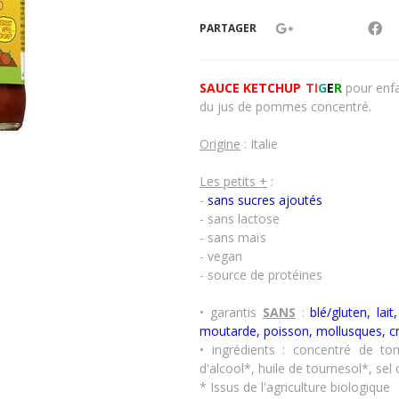
PARTAGER
SAUCE KETCHUP
T
I
G
E
R
pour enf
du jus de pommes concentré.
Origine
: Italie
Les petits +
:
-
sans sucres ajoutés
- sans lactose
- sans maïs
- vegan
- source de protéines
• garantis
SANS
:
blé/gluten, lai
moutarde, poisson, mollusques, c
• ingrédients : concentré de t
d'alcool*, huile de tournesol*, se
* Issus de l'agriculture biologique