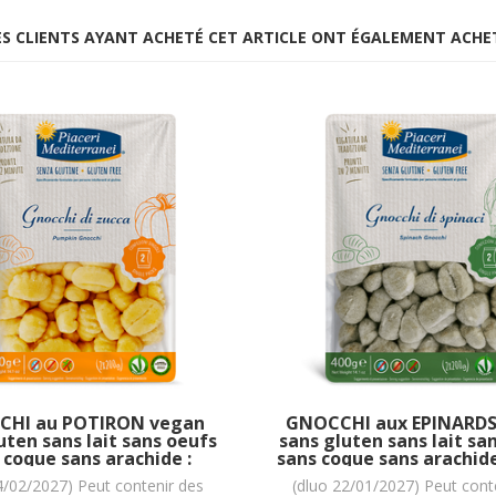
ES CLIENTS AYANT ACHETÉ CET ARTICLE ONT ÉGALEMENT ACHE
HI au POTIRON vegan
GNOCCHI aux EPINARDS
uten sans lait sans oeufs
sans gluten sans lait sa
 coque sans arachide :
sans coque sans arachide
200g) = 400 grammes
Mediterranei : (2x200g)
4/02/2027) Peut contenir des
(dluo 22/01/2027) Peut cont