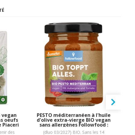
TÉ
 vegan
PESTO méditerranéen à l'huile
ns oeufs
d'olive extra-vierge BIO vegan
t
 Piaceri
sans allergènes Followfood :
ve
 = 400g
130g
enir des
(dluo 03/2027) BIO. Sans les 14