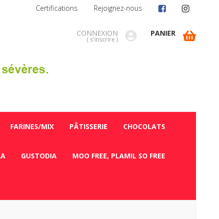
Certifications
Rejoignez-nous
CONNEXION
PANIER
(
s'inscrire
)
FARINES/MIX
PÂTISSERIE
CHOCOLATS
RA
GUSTODIA
MOO FREE, PLAMIL SO FREE