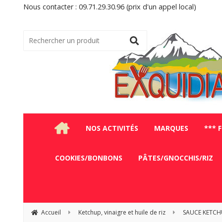
Nous contacter : 09.71.29.30.96 (prix d'un appel local)
NOS ACTIVITÉS
MARQUES
*** 
COOKIES/BONBONS
PÂTES/GNOCCHIS/RIZ
Accueil
Ketchup, vinaigre et huile de riz
SAUCE KETCHU