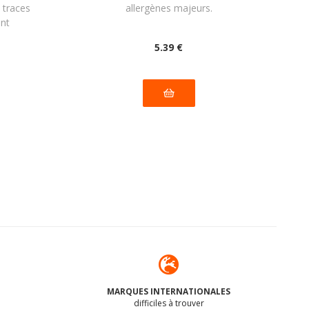
 traces
allergènes majeurs.
ant
5
.39
€
MARQUES INTERNATIONALES
difficiles à trouver