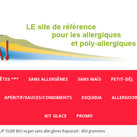
FÊTES ***
SANS ALLERGÈNES
SANS MAÏS
PETIT-DÉJ.
APÉRITIF/SAUCES/CONDIMENTS
EXQUIDIA
ALLERGOO
KIT GLACE
PROMO
P TIGER BIO vegan sans allergènes Rapunzel : 450 grammes