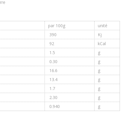
rre
par 100g
unité
390
Kj
92
kCal
1.5
g
0.30
g
16.6
g
13.4
g
1.7
g
2.30
g
0.940
g