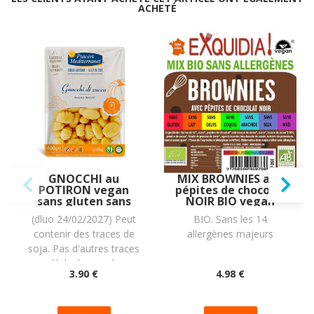
ACHETÉ
GNOCCHI au
MIX BROWNIES aux
POTIRON vegan
pépites de chocolat
sans gluten sans
NOIR BIO vegan
lait sans oeufs sans
sans allergènes
(dluo 24/02/2027) Peut
BIO. Sans les 14
coque sans
sans maïs Exquidia :
contenir des traces de
allergènes majeurs
arachide : (2x200g)
350 grammes
= 400 grammes
soja. Pas d'autres traces
déclarées par le
3
.90
€
4
.98
€
fabricant