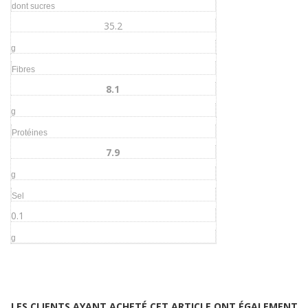
dont sucres
35.2
g
Fibres
8.1
g
Protéines
7.9
g
Sel
0.1
g
LES CLIENTS AYANT ACHETÉ CET ARTICLE ONT ÉGALEMENT