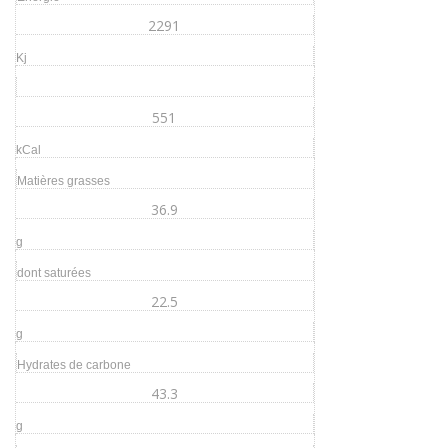
2291
Kj
551
kCal
Matières grasses
36.9
g
dont saturées
22.5
g
Hydrates de carbone
43.3
g