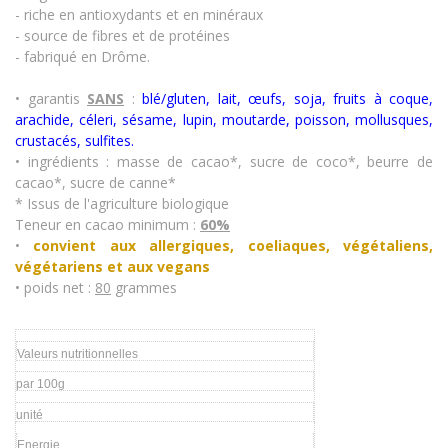
- riche en antioxydants et en minéraux
- source de fibres et de protéines
- fabriqué en Drôme.
• garantis
SANS
:
blé/gluten, lait, œufs, soja, fruits à coque,
arachide, céleri, sésame, lupin, moutarde, poisson, mollusques,
crustacés
,
sulfites.
• ingrédients : masse de cacao*, sucre de coco*, beurre de
cacao*, sucre de canne*
* Issus de l'agriculture biologique
Teneur en cacao minimum :
60%
•
convient aux allergiques, coeliaques, végétaliens,
végétariens et aux vegans
• poids net :
80
grammes
Valeurs nutritionnelles
par 100g
unité
Energie