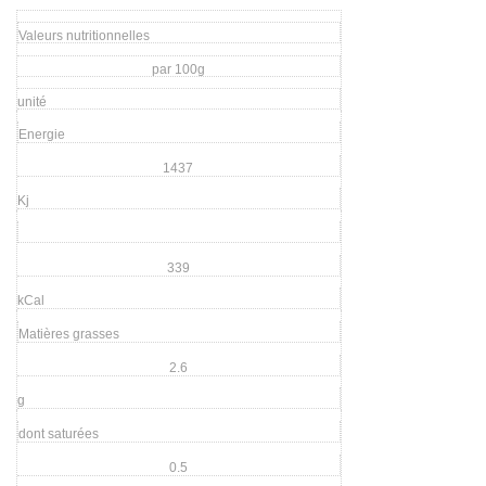
Valeurs nutritionnelles
par 100g
unité
Energie
1437
Kj
339
kCal
Matières grasses
2.6
g
dont saturées
0.5