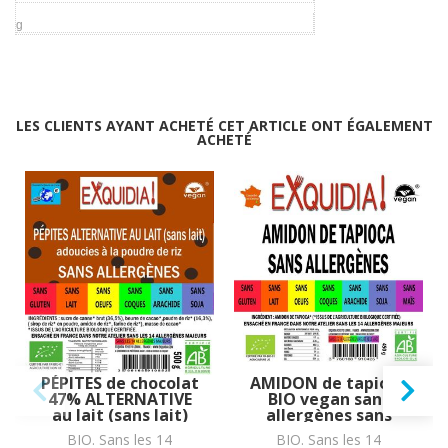
g
LES CLIENTS AYANT ACHETÉ CET ARTICLE ONT ÉGALEMENT
ACHETÉ
PÉPITES de chocolat
AMIDON de tapioca
47% ALTERNATIVE
BIO vegan sans
au lait (sans lait)
allergènes sans
BIO vegan sans
maïs Exquidia : 450
BIO. Sans les 14
BIO. Sans les 14
allergènes Exquidia
grammes