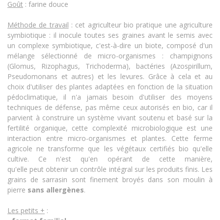
Goût
: farine douce
Méthode de travail
: cet agriculteur bio pratique une agriculture
symbiotique : il inocule toutes ses graines avant le semis avec
un complexe symbiotique, c'est-à-dire un biote, composé d'un
mélange sélectionné de micro-organismes : champignons
(Glomus, Rizophagus, Trichoderma), bactéries (Azospirillum,
Pseudomonans et autres) et les levures. Grâce à cela et au
choix d'utiliser des plantes adaptées en fonction de la situation
pédoclimatique, il n'a jamais besoin d'utiliser des moyens
techniques de défense, pas même ceux autorisés en bio, car il
parvient à construire un système vivant soutenu et basé sur la
fertilité organique, cette complexité microbiologique est une
interaction entre micro-organismes et plantes. Cette ferme
agricole ne transforme que les végétaux certifiés bio qu'elle
cultive. Ce n'est qu'en opérant de cette manière,
qu'elle peut obtenir un contrôle intégral sur les produits finis.
Les
grains de sarrasin sont finement broyés dans son moulin à
pierre
sans allergènes
.
Les petits +
: