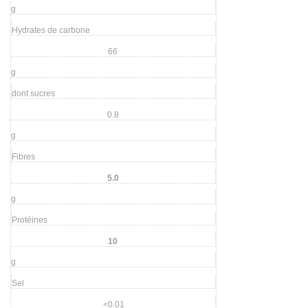
g
Hydrates de carbone
66
g
dont sucres
0.8
g
Fibres
5.0
g
Protéines
10
g
Sel
<0.01