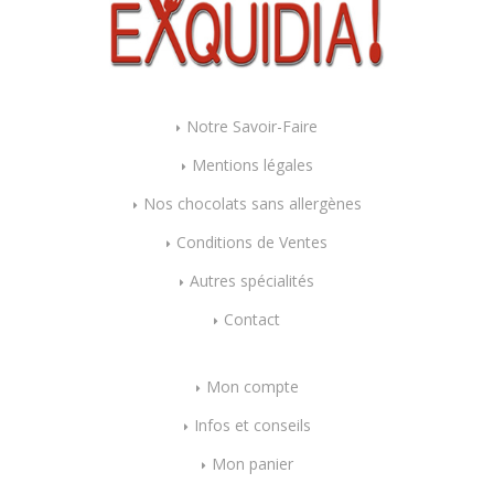
Fairtrade Naturata
dattes vegan sans
(dluo 11/02/2028) BIO.
Sans les 14 allergènes
: 125 grammes
allergènes
Sans les 14 allergènes
majeurs
Gustodia : 500g
majeurs
8
.40
€
22
.00
€
Notre Savoir-Faire
Mentions légales
Nos chocolats sans allergènes
Conditions de Ventes
Autres spécialités
Contact
Mon compte
Infos et conseils
Mon panier