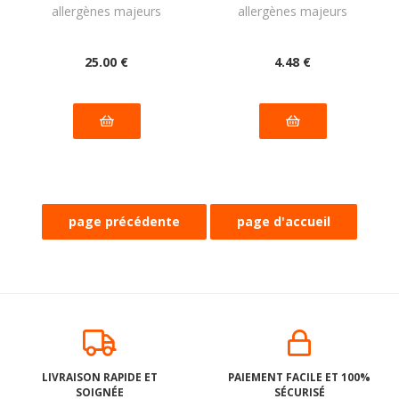
allergènes majeurs
allergènes majeurs
: 500g
25
.00
€
4
.48
€
Pâtes STELLINE en
Pâtes en forme de
forme d'ÉTOILE au
DINOSAURES maïs
LIVRAISON RAPIDE ET
PAIEMENT FACILE ET 100%
RIZ COMPLET BIO
et riz BIO sans
SOIGNÉE
SÉCURISÉ
vegan sans gluten,
gluten, sans lait,