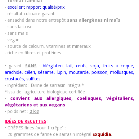
-
format familial
-
excellent rapport qualité/prix
- résultat culinaire garanti
- ensaché dans notre entrepôt
sans allergènes
ni maïs
- sans lactose
- sans maïs
- vegan
- source de calcium, vitamines et minéraux
- riche en fibres et protéines
• garanti
SANS
:
blé/gluten, lait, œufs, soja, fruits à coque,
arachide, céleri, sésame, lupin, moutarde, poisson, mollusques,
crustacés
,
sulfites
• ingrédient : farine de sarrasin intégral*
*Issu de l'agriculture biologique certifiée
•
convient aux allergiques, coeliaques, végétaliens,
végétariens et aux vegans
• poids net :
2 kg
IDÉES DE RECETTES
:
• CRÊPES fines (pour 1 crêpe) :
- 20 grammes de farine de sarrasin intégral
Exquidia
.