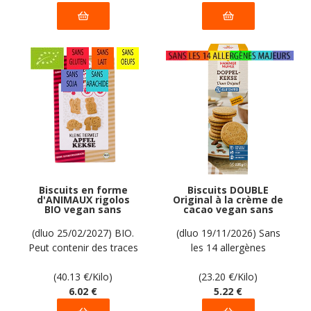
Biscuits en forme
Biscuits DOUBLE
d'ANIMAUX rigolos
Original à la crème de
BIO vegan sans
cacao vegan sans
gluten sans lait sans
allergènes
oeufs sans soja sans
Hammermülhe : 225
(dluo 25/02/2027) BIO.
(dluo 19/11/2026) Sans
arachide Werz : 150
grammes
Peut contenir des traces
les 14 allergènes
grammes
de fruits à coque. Pas
majeurs.
d'autres traces
(40.13
€
/Kilo)
(23.20
€
/Kilo)
déclarées par le
6
.02
€
5
.22
€
fabricant.