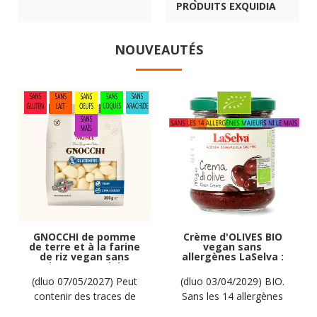
PRODUITS EXQUIDIA
NOUVEAUTÉS
GNOCCHI de pomme
Crème d'OLIVES BIO
de terre et à la farine
vegan sans
de riz vegan sans
allergènes LaSelva :
gluten, sans lait,
180 grammes
sans oeufs, sans
(dluo 07/05/2027) Peut
(dluo 03/04/2029) BIO.
coque, sans arachide
contenir des traces de
Sans les 14 allergènes
Hammermülhe : 300g
soja. Pas d'autres traces
majeurs