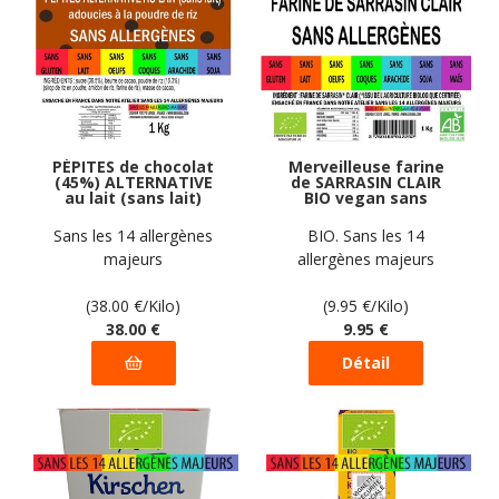
PÉPITES de chocolat
Merveilleuse farine
(45%) ALTERNATIVE
de SARRASIN CLAIR
au lait (sans lait)
BIO vegan sans
vegan sans
allergènes sans maïs
allergènes Gustodia :
Exquidia : 1 Kg
Sans les 14 allergènes
BIO. Sans les 14
1 kg
majeurs
allergènes majeurs
(38.00
€
/Kilo)
(9.95
€
/Kilo)
38
.00
€
9
.95
€