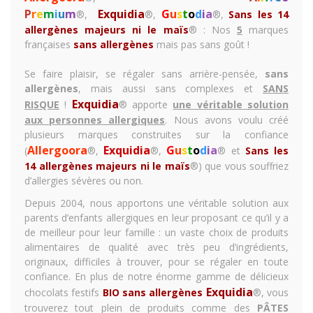
P
r
e
m
i
u
m
Exquidia
G
u
s
t
o
d
i
a
®,
®,
®,
Sans les 14
allergènes majeurs ni le maïs
®
: Nos
5
marques
françaises
sans allergènes
mais pas sans goût !
Se faire plaisir, se régaler sans arrière-pensée,
sans
allergènes
, mais aussi sans complexes et
SANS
Exquidia
RISQUE
!
® apporte
une véritable solution
aux personnes allergiques
. Nous avons voulu créé
plusieurs marques construites sur la confiance
Allergoora
Exquidia
G
u
s
t
o
d
i
a
(
®,
®,
® et
Sans les
14 allergènes majeurs ni le maïs
®) que vous souffriez
d’allergies sévères ou non.
Depuis 2004, nous apportons une véritable solution aux
parents d’enfants allergiques en leur proposant ce qu’il y a
de meilleur pour leur famille : un vaste choix de produits
alimentaires de qualité avec très peu d’ingrédients,
originaux, difficiles à trouver, pour se régaler en toute
confiance. En plus de notre énorme gamme de
délicieux
Exquidia
chocolats festifs
BIO sans allergènes
®, vous
trouverez tout plein de produits comme des
PÂTES