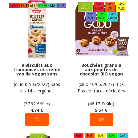
9 Biscuits aux
Bouchées granola
framboises et crème
aux pépites de
vanille vegan sans
chocolat BIO vegan
allergènes
sans gluten sans lait
Hammermülhe : 125
sans oeufs sans
(dluo 02/03/2027) Sans
(dluo 16/05/2027) BIO.
grammes
coque sans arachide
les 14 allergènes
Pas de traces déclarées
MadeGood : 120g
majeurs.
par le fabricant
(37.92
€
/Kilo)
(46.17
€
/Kilo)
4
.74
€
5
.54
€