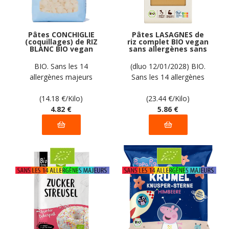
Pâtes CONCHIGLIE
Pâtes LASAGNES de
(coquillages) de RIZ
riz complet BIO vegan
BLANC BIO vegan
sans allergènes sans
sans allergènes
maïs Ppura : 250
Pasta Gustosa : 340
grammes
BIO. Sans les 14
(dluo 12/01/2028) BIO.
grammes
allergènes majeurs
Sans les 14 allergènes
majeurs
(14.18
€
/Kilo)
(23.44
€
/Kilo)
4
.82
€
5
.86
€