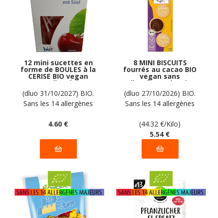
12 mini sucettes en
8 MINI BISCUITS
forme de BOULES à la
fourrés au cacao BIO
CERISE BIO vegan
vegan sans
sans allergènes
allergènes Alnavit :
Biovita : 50 grammes
125 grammes
(dluo 31/10/2027) BIO.
(dluo 27/10/2026) BIO.
Sans les 14 allergènes
Sans les 14 allergènes
majeurs
majeurs
4
.60
€
(44.32
€
/Kilo)
5
.54
€