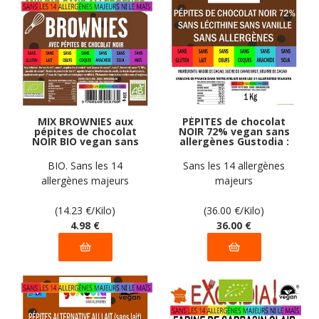
MIX BROWNIES aux
PÉPITES de chocolat
pépites de chocolat
NOIR 72% vegan sans
NOIR BIO vegan sans
allergènes Gustodia :
allergènes sans maïs
1 kg
Exquidia : 350
BIO. Sans les 14
Sans les 14 allergènes
grammes
allergènes majeurs
majeurs
(14.23
€
/Kilo)
(36.00
€
/Kilo)
4
.98
€
36
.00
€