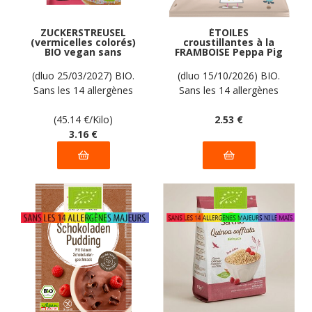
ZUCKERSTREUSEL
ÉTOILES
(vermicelles colorés)
croustillantes à la
BIO vegan sans
FRAMBOISE Peppa Pig
allergènes AGAVA : 70
BIO vegan sans
grammes
allergènes Krümel :
(dluo 25/03/2027) BIO.
(dluo 15/10/2026) BIO.
20 grammes
Sans les 14 allergènes
Sans les 14 allergènes
majeurs
majeurs.
(45.14
€
/Kilo)
2
.53
€
3
.16
€