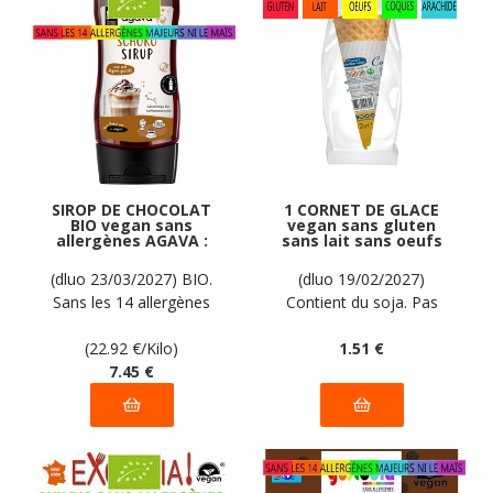
SIROP DE CHOCOLAT
1 CORNET DE GLACE
BIO vegan sans
vegan sans gluten
allergènes AGAVA :
sans lait sans oeufs
325 grammes
sans coque sans
arachide PIACERI
(dluo 23/03/2027) BIO.
(dluo 19/02/2027)
MEDITERRANEI : 22g
Sans les 14 allergènes
Contient du soja. Pas
majeurs
d'autres allergènes
(22.92
€
/Kilo)
déclarés par le fabricant
1
.51
€
7
.45
€