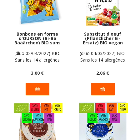
Bonbons en forme
Substitut d'oeuf
d'OURSON (Bi-Ba
(Pflanzlicher Ei-
Bääärchen) BIO sans
Ersatz) BIO vegan
allergènes Biobon :
sans allergènes
100g
AGAVA : 20 grammes
(dluo 02/04/2027) BIO.
(dluo 04/03/2027) BIO.
Sans les 14 allergènes
Sans les 14 allergènes
majeurs
majeurs
3
.00
€
2
.06
€