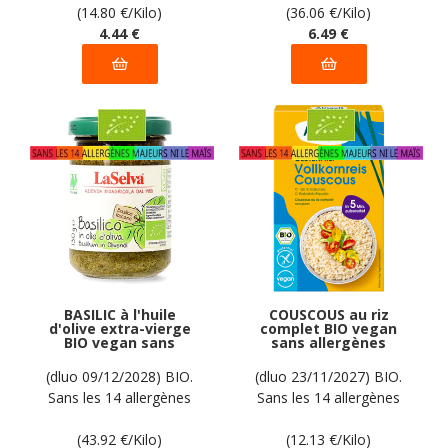
déclarées par le
(14.80
€
/Kilo)
(36.06
€
/Kilo)
fabricant
4
.44
€
6
.49
€
BASILIC à l'huile
COUSCOUS au riz
d'olive extra-vierge
complet BIO vegan
BIO vegan sans
sans allergènes
allergènes LaSelva :
Alnavit : 300
130 grammes
grammes
(dluo 09/12/2028) BIO.
(dluo 23/11/2027) BIO.
Sans les 14 allergènes
Sans les 14 allergènes
majeurs
majeurs
(43.92
€
/Kilo)
(12.13
€
/Kilo)