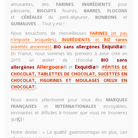
amusantes, des
FARINES
,
INGRÉDIENTS
pour
pâtisserie,
BISCUITS
fourrés,
BARRES
,
FLOCONS
et
CÉRÉALES
du petit-déjeuner,
BONBONS
et
GUIMAUVES
… Tout y est !
Nous ensachons de merveilleuses
FARINES
(et pas
n'importe lesquelles),
INGRÉDIENTS
et
RIZ rares
Exquidia
(variétés anciennes)
BIO sans allergènes
®.
En France, nous sommes les premiers à avoir créé en
2015 un
atelier de chocolat
BIO sans
Allergoora
Exquidia
allergènes
® et
®
(
PÉPITES DE
CHOCOLAT, TABLETTES DE CHOCOLAT, SUCETTES EN
CHOCOLAT, FIGURINES ET MOULAGES CREUX EN
CHOCOLAT
)
.
Nous avons sélectionné pour vous des
MARQUES
FRANÇAISES
et
INTERNATIONALES
incroyables,
innovantes et difficiles à trouver que vous ne trouverez
qu'
ICI
!
Notre devise : «
La qualité gastronomique en plus, Les