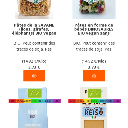
Pâtes de la SAVANE
Pâtes en forme de
(lions, girafes,
bébés DINOSAURES
éléphants) BIO vegan
BIO vegan sans
sans gluten, sans
gluten, sans lait,
lait, sans oeufs, sans
sans oeufs, sans
BIO. Peut contenir des
BIO. Peut contenir des
coque, sans arachide
coque, sans arachide
traces de soja. Pas
traces de soja. Pas
Pasta Natura : 250g
Pasta Natura : 250g
d'autres traces
d'autres traces
déclarées par le
(14.92
€
/Kilo)
déclarées par le
(14.92
€
/Kilo)
fabricant
3
.73
€
fabricant
3
.73
€