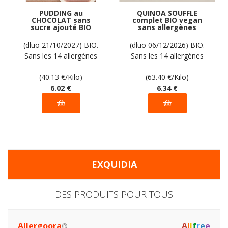
PUDDING au
QUINOA SOUFFLÉ
CHOCOLAT sans
complet BIO vegan
sucre ajouté BIO
sans allergènes
vegan sans
Sarchio : 100
allergènes Natura :
grammes
(dluo 21/10/2027) BIO.
(dluo 06/12/2026) BIO.
(3x50g) = 150g
Sans les 14 allergènes
Sans les 14 allergènes
majeurs
majeurs
(40.13
€
/Kilo)
(63.40
€
/Kilo)
6
.02
€
6
.34
€
EXQUIDIA
DES PRODUITS POUR TOUS
Allergoora
A
l
l
f
r
e
e
®,