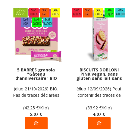
5 BARRES granola
BISCUITS DOBLONI
"Gâteau
PINK vegan, sans
d'anniversaire" BIO
gluten sans lait sans
vegan sans les 9
oeufs sans coque
allergènes majeurs
sans arachide PIACERI
(dluo 21/10/2026) BIO.
(dluo 12/09/2026) Peut
MadeGood : (5x24g) =
MEDITERRANEI : 120g
Pas de traces déclarées
contenir des traces de
120 grammes
par le fabricant
soja. Pas d'autres traces
(42.25
€
/Kilo)
déclarées par le
(33.92
€
/Kilo)
5
.07
€
fabricant
4
.07
€