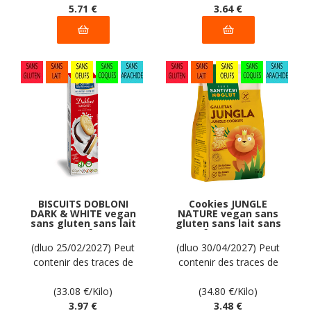
5
.71
€
3
.64
€
BISCUITS DOBLONI
Cookies JUNGLE
DARK & WHITE vegan
NATURE vegan sans
sans gluten sans lait
gluten sans lait sans
sans oeufs sans
oeufs sans coque
coque sans arachide
sans arachide
(dluo 25/02/2027) Peut
(dluo 30/04/2027) Peut
PIACERI
Santiveri Noglut :
contenir des traces de
contenir des traces de
MEDITERRANEI : 120g
100g
soja. Pas d'autres traces
soja. Pas d'autres traces
déclarées par le
(33.08
€
/Kilo)
déclarées par le
(34.80
€
/Kilo)
fabricant
3
.97
€
fabricant
3
.48
€