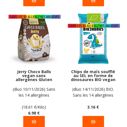
Jerry Choco Balls
Chips de maïs soufflé
vegan sans
au SEL en forme de
allergènes Gluten
dinosaures BIO vegan
Out : 375 grammes
sans allergènes
Biosaurus : 50
(dluo 10/11/2026) Sans
(dluo 14/11/2026) BIO.
grammes
les 14 allergènes
Sans les 14 allergènes
majeurs
majeurs
(18.61
€
/Kilo)
3
.16
€
6
.98
€