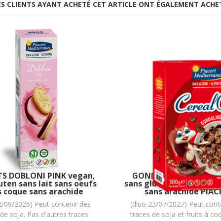
ES CLIENTS AYANT ACHETÉ CET ARTICLE ONT ÉGALEMENT ACHE
TS DOBLONI PINK vegan,
GONDOLINE au cacao 
uten sans lait sans oeufs
sans gluten sans lait sa
s coque sans arachide
sans arachide PIAC
RI MEDITERRANEI : 120g
MEDITERRANEI : 300 g
2/09/2026) Peut contenir des
(dluo 23/07/2027) Peut cont
 de soja. Pas d'autres traces
traces de soja et fruits à co