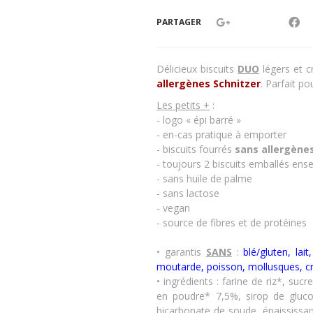
PARTAGER
Délicieux biscuits
DUO
légers et c
allergènes
Schnitzer
. Parfait p
Les petits +
:
- logo « épi barré »
- en-cas pratique à emporter
- biscuits fourrés
sans allergène
- toujours 2 biscuits emballés ense
- sans huile de palme
- sans lactose
- vegan
- source de fibres et de protéines
• garantis
SANS
:
blé/gluten, lai
moutarde, poisson, mollusques, c
• ingrédients : farine de riz*, su
en poudre* 7,5%, sirop de gluco
bicarbonate de soude, épaississan