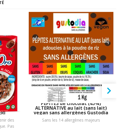
TÉ
vegan
PÉPITES de chocolat (45%)
ns oeufs
ALTERNATIVE au lait (sans lait)
ERI
vegan sans allergènes Gustodia
a
rammes
: 1 kg
enir des
Sans les 14 allergènes majeurs
(dl
que. Pas