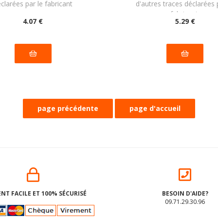
clarées par le fabricant
d'autres traces déclarées 
fabricant.
4
.07
€
5
.29
€
NT FACILE ET 100% SÉCURISÉ
BESOIN D'AIDE?
09.71.29.30.96