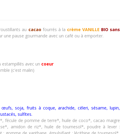
roustillants au
cacao
fourrés à la
crème VANILLE
BIO sans
our une pause gourmande avec un café ou à emporter.
s
estampillés avec un
coeur
mble (c'est malin)
t, œufs, soja, fruits à coque, arachide, céleri, sésame, lupin,
rustacés
,
sulfites.
cre*, fécule de pomme de terre*, huile de coco*, cacao maigre
se*, amidon de riz*, huile de tournesol*, poudre à lever :
t : gomme de xanthane, émulsifiant : lécithine de tournesol*,