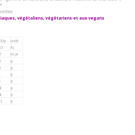
e*
rtifiée
liaques, végétaliens, végétariens et aux vegans
100g
unité
63
Kj
7
kCal
8
g
4
g
1
g
6
g
5
g
1
g
61
g