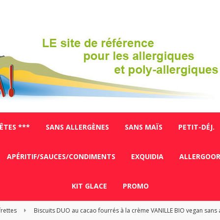
FÊTES ***
SANS ALLERGÈNES
SANS MAÏS
PETIT-DÉJ.
APÉRITIF/SAUCES/CONDIMENTS
EXQUIDIA
ALLERGOO
KIT GLACE
PROMO
frettes
Biscuits DUO au cacao fourrés à la crème VANILLE BIO vegan sans 