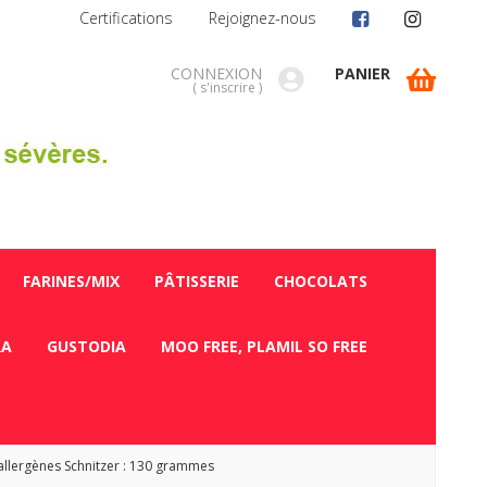
Certifications
Rejoignez-nous
CONNEXION
PANIER
(
s'inscrire
)
FARINES/MIX
PÂTISSERIE
CHOCOLATS
RA
GUSTODIA
MOO FREE, PLAMIL SO FREE
allergènes Schnitzer : 130 grammes