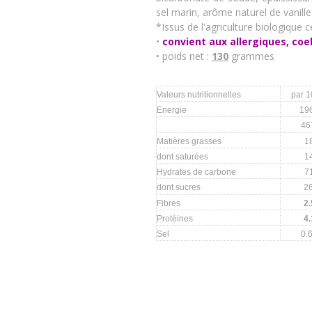
sel marin, arôme naturel de vanill
*Issus de l'agriculture biologique ce
•
convient aux allergiques, coe
• poids net :
130
grammes
Valeurs nutritionnelles
par 
Energie
19
46
Matières grasses
1
dont saturées
1
Hydrates de carbone
7
dont sucres
2
Fibres
2.
Protéines
4.
Sel
0.