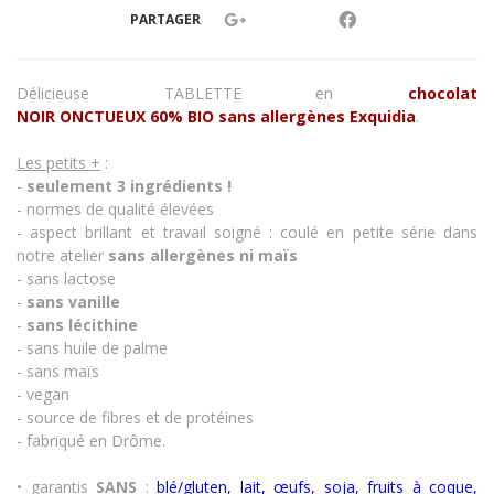
PARTAGER
Délicieuse TABLETTE en
chocolat
NOIR
ONCTUEUX 60%
BIO sans allergènes Exquidia
.
Les petits +
:
-
seulement 3 ingrédients !
- normes de qualité élevées
- aspect brillant et travail soigné : coulé en petite série dans
notre atelier
sans allergènes
ni maïs
- sans lactose
-
sans vanille
-
sans lécithine
- sans huile de palme
- sans maïs
- vegan
- source de fibres et de protéines
- fabriqué en Drôme.
• garantis
SANS
:
blé/gluten, lait, œufs, soja, fruits à coque,