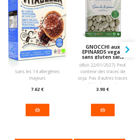
Céréales au RIZ
GNOCCHI aux
SOUFFLÉ
EPINARDS vegan
traditionnel au
sans gluten sans
CHOCOLAT BIO
lait sans oeufs sans
(dluo 08/03/2027) BIO.
(dluo 22/01/2027) Peut
vegan sans
coque sans
Sans les 14 allergènes
contenir des traces de
allergènes
arachide Piaceri
Vitabella : 300
Mediterranei :
majeurs
soja. Pas d'autres traces
grammes
(2x200g) = 400g
déclarées par le
7
.62
€
3
.90
€
fabricant