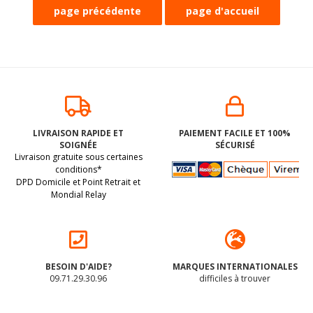
VERMICELLES AU
PESTO
CHOCOLAT NOIR
méditerranéen à
LIVRAISON RAPIDE ET
PAIEMENT FACILE ET 100%
BIO vegan sans
l'huile d'olive
SOIGNÉE
SÉCURISÉ
allergènes AGAVA :
extra-vierge BIO
(dluo 08/04/2027) BIO.
(dluo 03/2027) BIO.
Livraison gratuite sous certaines
70 grammes
vegan sans
Sans les 14 allergènes
Sans les 14 allergènes
allergènes
conditions*
Followfood : 130g
DPD Domicile et Point Retrait et
majeurs
majeurs.
Mondial Relay
4
.74
€
5
.39
€
BESOIN D'AIDE?
MARQUES INTERNATIONALES
09.71.29.30.96
difficiles à trouver