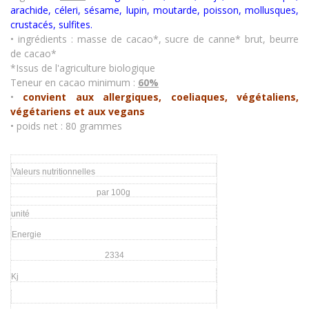
arachide, céleri, sésame, lupin, moutarde, poisson, mollusques,
crustacés
,
sulfites.
• ingrédients
: masse de cacao*, sucre de canne* brut, beurre
de cacao*
*Issus de l'agriculture biologique
Teneur en cacao minimum :
60%
•
convient aux allergiques, coeliaques, végétaliens,
végétariens et aux vegans
• poids net : 80 grammes
Valeurs nutritionnelles
par 100g
unité
Energie
2334
Kj