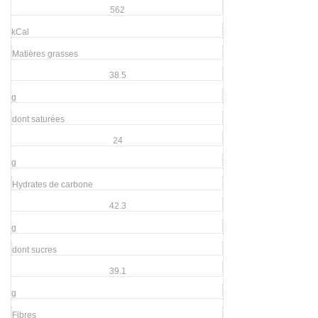
562
kCal
Matières grasses
38.5
g
dont saturées
24
g
Hydrates de carbone
42.3
g
dont sucres
39.1
g
Fibres