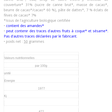
couverture* 31% (sucre de canne brut*, masse de cacao*,
beurre de cacao*/cacao* 60 %), pâte de dattes*, 7 % éclats de
fèves de cacao* 7%
*Issus de l'agriculture biologique certifiée
•
contient des amandes*
•
peut contenir des traces d'autres fruits à coque* et sésame*.
Pas d'autres traces déclarées par le fabricant.
• poids net :
50
grammes
Valeurs nutritionnelles
par 100g
unité
Energie
1977
Kj
472