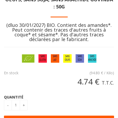
: 50G
(dluo 30/01/2027) BIO. Contient des amandes*.
Peut contenir des traces d'autres fruits à
coque* et sésame*. Pas d'autres traces
déclarées par le fabricant.
En stock
(
94.80
€
/ Kilo)
4
.74
€
T.T.C.
QUANTITÉ