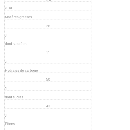
kCal
Matières grasses
26
g
dont saturées
11
g
Hydrates de carbone
50
g
dont sucres
43
g
Fibres