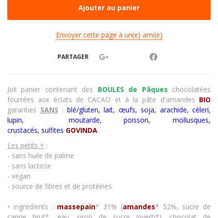
Envoyer cette page à un(e) ami(e)
PARTAGER
Joli panier contenant des
BOULES de Pâques
chocolatées
fourrées aux
éclats de CACAO et à la pâte d'amandes
BIO
garanties
SANS
:
blé/gluten, lait,
œufs
, soja, arachide, céleri,
lupin, moutarde, poisson, mollusques,
crustacés
,
sulfites
GOVINDA
.
Les petits +
:
- sans huile de palme
- sans lactose
- vegan
- source de fibres et de protéines
• ingrédients :
massepain
* 31% (
amandes
* 52%, sucre de
canne brut*, eau, sirop de sucre inverti*), chocolat de