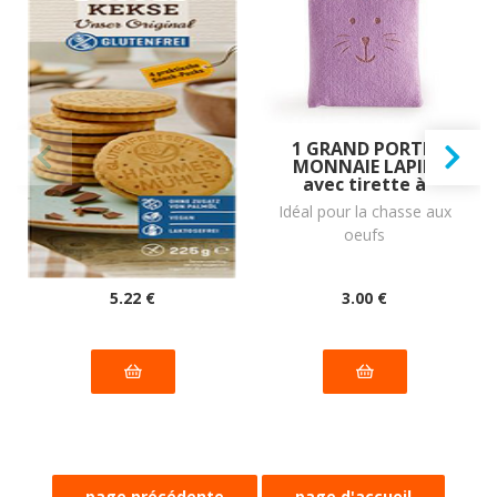
Biscuits DOUBLE
1 GRAND PORTE-
Original à la crème
MONNAIE LAPIN
de cacao vegan
avec tirette à
sans allergènes
remplir : 22
(dluo 19/11/2026) Sans
Idéal pour la chasse aux
Hammermülhe :
grammes
les 14 allergènes
oeufs
225 grammes
majeurs.
5
.22
€
3
.00
€