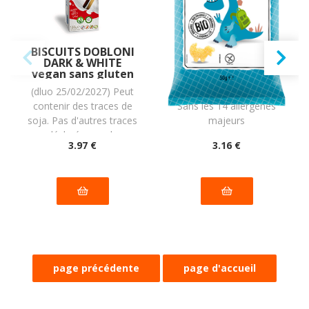
BISCUITS DOBLONI
Chips de maïs
DARK & WHITE
soufflé au SEL en
vegan sans gluten
forme de
sans lait sans oeufs
dinosaures BIO
(dluo 25/02/2027) Peut
(dluo 14/11/2026) BIO.
sans coque sans
vegan sans
contenir des traces de
Sans les 14 allergènes
arachide PIACERI
allergènes
MEDITERRANEI :
Biosaurus : 50
soja. Pas d'autres traces
majeurs
120g
grammes
déclarées par le
3
.97
€
3
.16
€
fabricant