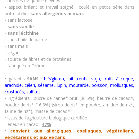
- normes de qualité élevées
- aspect brillant et travail soigné : coulé en petite série dans
notre atelier
sans allergènes
ni maïs
- sans lactose
-
sans vanille
-
sans lécithine
- sans huile de palme
- sans maïs
- vegan
- source de fibres et de protéines
- fabriqué en Drôme.
• garantis
SANS
:
blé/gluten, lait, œufs, soja, fruits à coque,
arachide, céleri, sésame, lupin, moutarde, poisson, mollusques,
crustacés
,
sulfites.
• ingrédients : sucre de canne* brut (36.5%), beurre de cacao*,
poudre de riz* (16.3%) (sirop de riz* en poudre, amidon de riz*,
farine de riz*), masse de cacao*
*Issus de l'agriculture biologique certifiée
Teneur en cacao :
47%
•
convient aux allergiques, coeliaques, végétaliens,
végétariens et aux vegans