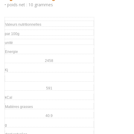
• poids net : 10 grammes
Valeurs nutritionnelles
par 100g
unité
Energie
2458
Kj
591
kCal
Matières grasses
40.9
g