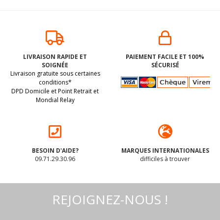
12 mini sucettes en
FRAISES crunchy
forme de BOULES à
entières
LIVRAISON RAPIDE ET
PAIEMENT FACILE ET 100%
la CERISE BIO vegan
lyophilisées BIO
SOIGNÉE
SÉCURISÉ
sans allergènes
vegan sans
(dluo 31/10/2027) BIO.
(dluo 15/09/2028) BIO.
Livraison gratuite sous certaines
Biovita : 50
allergènes
Sans les 14 allergènes
Sans les 14 allergènes
grammes
Organica : 12
conditions*
grammes
DPD Domicile et Point Retrait et
majeurs
majeurs
Mondial Relay
4
.60
€
5
.07
€
BESOIN D'AIDE?
MARQUES INTERNATIONALES
09.71.29.30.96
difficiles à trouver
REJOIGNEZ-NOUS !