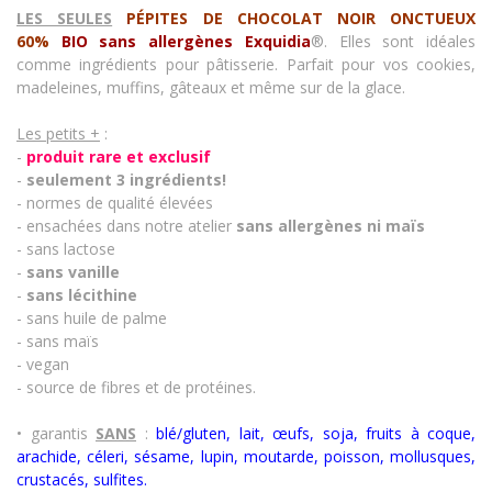
LES SEULES
PÉPITES DE CHOCOLAT NOIR ONCTUEUX
60%
BIO sans allergènes Exquidia
®. Elles sont idéales
comme ingrédients pour pâtisserie. Parfait pour vos cookies,
madeleines, muffins, gâteaux et même sur de la glace.
Les petits +
:
-
produit rare et exclusif
-
seulement 3 ingrédients!
- normes de qualité élevées
- ensachées dans notre atelier
sans allergènes
ni maïs
- sans lactose
-
sans vanille
-
sans lécithine
- sans huile de palme
- sans maïs
- vegan
- source de fibres et de protéines.
• garantis
SANS
:
blé/gluten, lait, œufs, soja, fruits à coque,
arachide, céleri, sésame, lupin, moutarde, poisson, mollusques,
crustacés
,
sulfites.