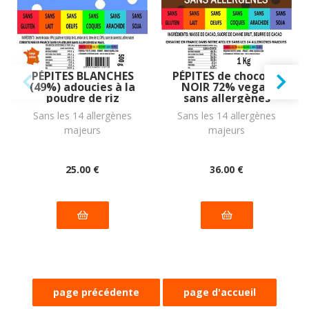
PÉPITES BLANCHES
PÉPITES de chocolat
(49%) adoucies à la
NOIR 72% vegan
poudre de riz
sans allergènes
vegan sans
Gustodia : 1 kg
Sans les 14 allergènes
Sans les 14 allergènes
allergènes
majeurs
majeurs
Gustodia : 500g
25
.00
€
36
.00
€