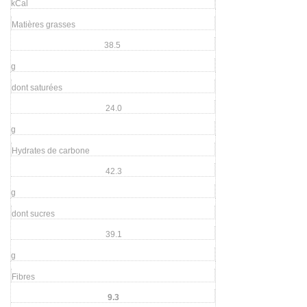
kCal
Matières grasses
38.5
g
dont saturées
24.0
g
Hydrates de carbone
42.3
g
dont sucres
39.1
g
Fibres
9.3