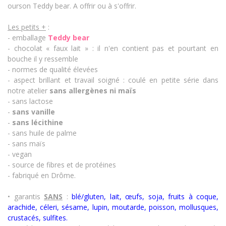
ourson Teddy bear.
A offrir ou à s'offrir.
Les petits +
:
- emballage
Teddy bear
- chocolat « faux lait » : il n'en contient pas et pourtant en
bouche il y ressemble
- normes de qualité élevées
- aspect brillant et travail soigné : coulé en petite série dans
notre atelier
sans allergènes
ni maïs
- sans lactose
-
sans vanille
-
sans lécithine
- sans huile de palme
- sans maïs
- vegan
- source de fibres et de protéines
- fabriqué en Drôme.
• garantis
SANS
:
blé/gluten, lait, œufs, soja, fruits à coque,
arachide, céleri, sésame, lupin, moutarde, poisson, mollusques,
crustacés
,
sulfites.