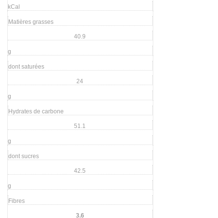
kCal
Matières grasses
40.9
g
dont saturées
24
g
Hydrates de carbone
51.1
g
dont sucres
42.5
g
Fibres
3.6