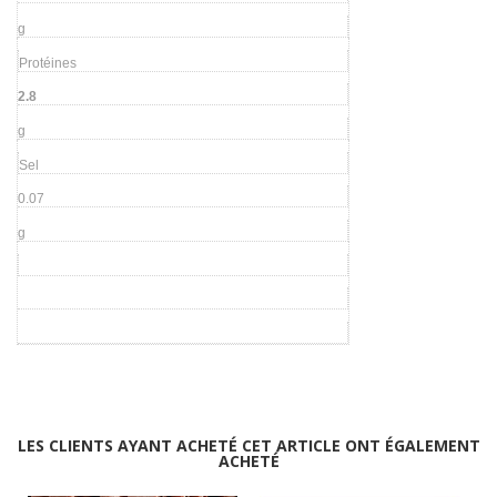
g
Protéines
2.8
g
Sel
0.07
g
LES CLIENTS AYANT ACHETÉ CET ARTICLE ONT ÉGALEMENT
ACHETÉ