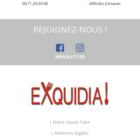
09.71.29.30.96
difficiles à trouver
REJOIGNEZ-NOUS !
NEWSLETTER
Merveilleuse farine
de châtaigne AOP
d'Ardèche "Petite
châtaigne" BIO
BIO. Sans les 14
vegan sans
allergènes majeurs
allergènes sans
maïs Exquidia :
450g
8
.99
€
Notre Savoir-Faire
Mentions légales