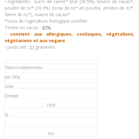
• ingrédients : sucre de canne* brut (36.5%), beurre de cacao*,
poudre de riz* (16.3%) (sirop de riz* en poudre, amidon de riz*,
farine de riz*), masse de cacao*
*Issus de l'agriculture biologique certifiée
Teneur en cacao :
47%
•
convient aux allergiques, coeliaques, végétaliens,
végétariens et aux vegans
• poids net :
51
grammes
Valeurs nutritionnelles
par 100g
unité
Energie
2458
Kj
591