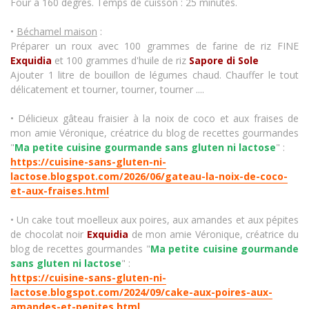
Four à 160 degrés. Temps de cuisson : 25 minutes.
•
Béchamel maison
:
Préparer un roux avec 100 grammes de farine de riz FINE
Exquidia
et 100 grammes d'huile de riz
Sapore di Sole
Ajouter 1 litre de bouillon de légumes chaud. Chauffer le tout
délicatement et tourner, tourner, tourner ....
• Délicieux gâteau fraisier à la noix de coco et aux fraises de
mon amie Véronique, créatrice du blog de recettes gourmandes
"
Ma petite cuisine gourmande sans gluten ni lactose
" :
https://cuisine-sans-gluten-ni-
lactose.blogspot.com/2026/06/gateau-la-noix-de-coco-
et-aux-fraises.html
• Un cake tout moelleux aux poires, aux amandes et aux pépites
de chocolat noir
Exquidia
de mon amie Véronique, créatrice du
blog de recettes gourmandes "
Ma petite cuisine gourmande
sans gluten ni lactose
" :
https://cuisine-sans-gluten-ni-
lactose.blogspot.com/2024/09/cake-aux-poires-aux-
amandes-et-pepites.html