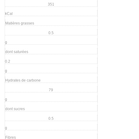
351
kCal
Matières grasses
0.5
g
dont saturées
0.2
g
Hydrates de carbone
79
g
dont sucres
0.5
g
Fibres