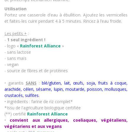
Utilisation
Portez une casserole d'eau à ébullition. Ajoutez les vermicelles
et faites-les cuire pendant 4 à 5 minutes. Rincez à l’eau froide.
Les petits +
:
-
1 seul ingrédient !
- logo «
Rainforest Alliance
»
- sans lactose
- sans maïs
- vegan
- source de fibres et de protéines
• garantis
SANS
:
blé/gluten, lait, œufs, soja, fruits à coque,
arachide, céleri, sésame, lupin, moutarde, poisson, mollusques,
crustacés
,
sulfites.
• ingrédients : farine de riz complet*
*Issu de l'agriculture biologique certifiée
(**) certifié
Rainforest Alliance
•
convient aux allergiques, coeliaques, végétaliens,
végétariens et aux vegans