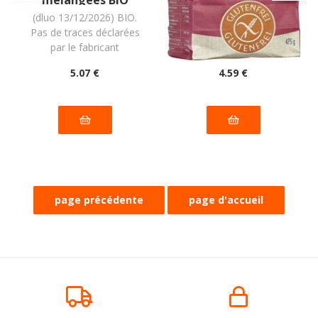
vegan sans les 9
sans allergènes
(dluo 13/12/2026) BIO.
(dluo 06/05/2027) BIO.
allergènes majeurs
Spielberger : 475g
Pas de traces déclarées
Sans les 14 allergènes
MadeGood : (6x24g)
= 144g
par le fabricant
majeurs
5
.07
€
4
.59
€