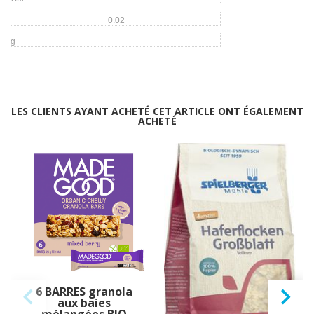
0.02
g
LES CLIENTS AYANT ACHETÉ CET ARTICLE ONT ÉGALEMENT
ACHETÉ
6 BARRES granola
FLOCONS d'AVOINE
aux baies
complets (grandes
mélangées BIO
feuilles) BIO vegan