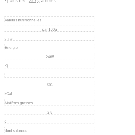
• poids net :
250
grammes
Valeurs nutritionnelles
par 100g
unité
Energie
2485
Kj
351
kCal
Matières grasses
2.8
g
dont saturées