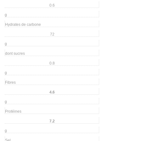
0.6
g
Hydrates de carbone
72
g
dont sucres
0.8
g
Fibres
4.6
g
Protéines
7.2
g
Sel