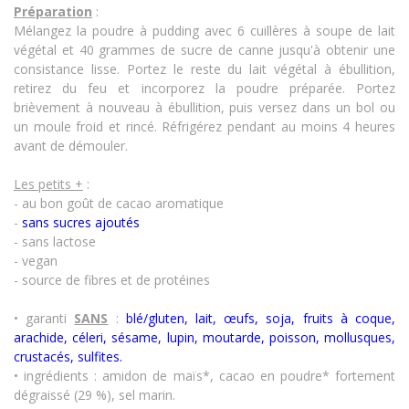
Préparation
:
Mélangez la poudre à pudding avec 6 cuillères à soupe de lait
végétal et 40 grammes de sucre de canne jusqu'à obtenir une
consistance lisse. Portez le reste du lait végétal à ébullition,
retirez du feu et incorporez la poudre préparée. Portez
brièvement à nouveau à ébullition, puis versez dans un bol ou
un moule froid et rincé. Réfrigérez pendant au moins 4 heures
avant de démouler.
Les petits +
:
- au bon goût de cacao aromatique
-
sans sucres ajoutés
- sans lactose
- vegan
- source de fibres et de protéines
• garanti
SANS
:
blé/gluten, lait, œufs, soja, fruits à coque,
arachide, céleri, sésame, lupin, moutarde, poisson, mollusques,
crustacés
,
sulfites.
• ingrédients : amidon de maïs*, cacao en poudre* fortement
dégraissé (29 %), sel marin.