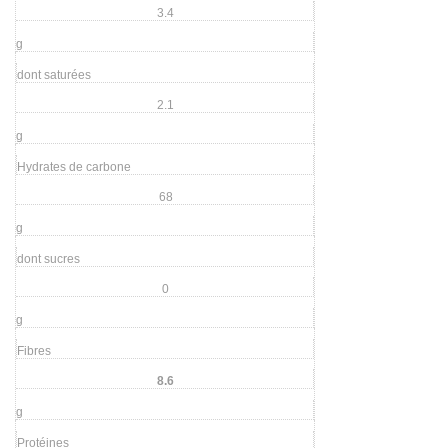
3.4
g
dont saturées
2.1
g
Hydrates de carbone
68
g
dont sucres
0
g
Fibres
8.6
g
Protéines