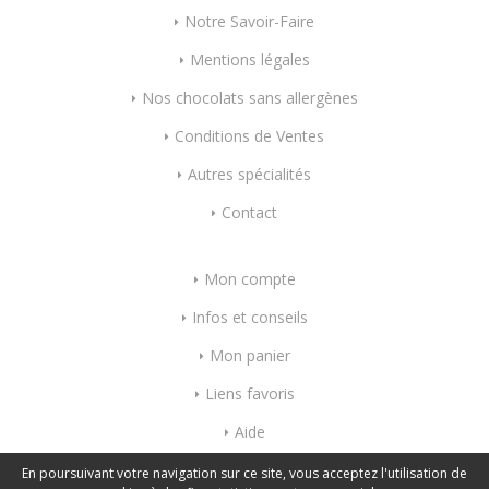
Notre Savoir-Faire
Mentions légales
Nos chocolats sans allergènes
Conditions de Ventes
Autres spécialités
Contact
Mon compte
Infos et conseils
Mon panier
Liens favoris
Aide
Index mots-clés
En poursuivant votre navigation sur ce site, vous acceptez l'utilisation de