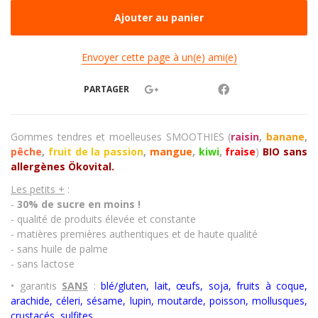
Envoyer cette page à un(e) ami(e)
PARTAGER
Gommes tendres et moelleuses SMOOTHIES (
raisin
,
banane
,
pêche
,
fruit de la passion
,
mangue
,
kiwi
,
fraise
)
BIO sans
allergènes Ökovital.
Les petits +
:
-
30% de sucre en moins !
- qualité de produits élevée et constante
- matières premières authentiques et de haute qualité
- sans huile de palme
- sans lactose
• garantis
SANS
:
blé/gluten, lait, œufs, soja, fruits à coque,
arachide, céleri, sésame, lupin, moutarde, poisson, mollusques,
crustacés
,
sulfites.