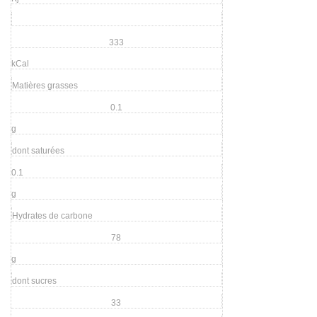
333
kCal
Matières grasses
0.1
g
dont saturées
0.1
g
Hydrates de carbone
78
g
dont sucres
33