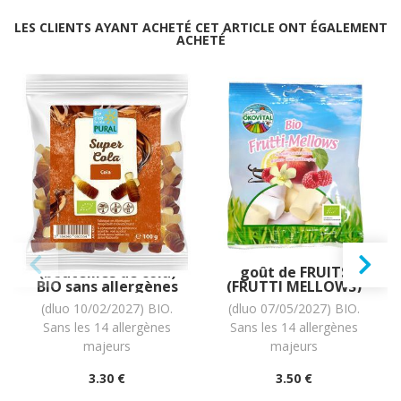
LES CLIENTS AYANT ACHETÉ CET ARTICLE ONT ÉGALEMENT
ACHETÉ
Bonbons Super Cola
GUIMAUVES au
(bouteilles de cola)
goût de FRUITS
BIO sans allergènes
(FRUTTI MELLOWS)
Pural : 100g
BIO sans allergènes
(dluo 10/02/2027) BIO.
(dluo 07/05/2027) BIO.
Ökovital : 90g
Sans les 14 allergènes
Sans les 14 allergènes
majeurs
majeurs
3
.30
€
3
.50
€