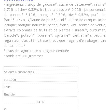
•
ingrédients : sirop de glucose*, sucre de betterave*, raisins*
6,76%, pêche* 0,52%, fruit de la passion* 0,52%, jus concentré,
de banane* 3,12%, mangue* 0,52%, kiwi* 0,52%, purée de
fraise* 0,52%, gélatine de porc*, acidifiant : acide citrique, acide
lactique; mangue naturelle, pêche, fraise, kiwi, arôme de vanille,
extraits colorants de fruits et de plantes : sureau*, curcuma*,
(carotte*, potiron*, pomme*, spiruline* carthame*), pectine,
régulateur d'acidité : citrate trisodique ; agent d'enrobage : cire
de carnauba*
*Issus de l'agriculture biologique certifiée
• poids net : 80 grammes
Valeurs nutritionnelles
par 100g
unité
Energie
1416
Kj