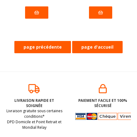
Biscuits au cacao
fourrés d'une
LIVRAISON RAPIDE ET
PAIEMENT FACILE ET 100%
crème vanille
SOIGNÉE
SÉCURISÉ
vegan sans
(dluo 02/03/2027) Sans
Livraison gratuite sous certaines
allergènes
les 14 allergènes
Hammermülhe :
conditions*
125 grammes
DPD Domicile et Point Retrait et
majeurs.
Mondial Relay
4
.74
€