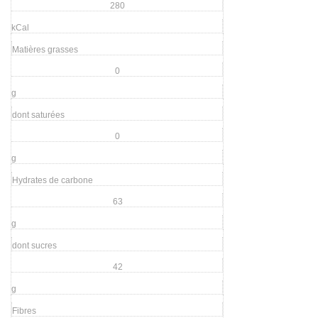
280
kCal
Matières grasses
0
g
dont saturées
0
g
Hydrates de carbone
63
g
dont sucres
42
g
Fibres