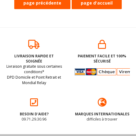
Biscuits au cacao
Bonbons acidulés à
fourrés d'une
la pêche (Saure
LIVRAISON RAPIDE ET
PAIEMENT FACILE ET 100%
crème vanille
Pfirsiche) BIO sans
SOIGNÉE
SÉCURISÉ
vegan sans
allergènes Biobon :
(dluo 02/03/2027) Sans
(dluo 28/01/2027) BIO.
Livraison gratuite sous certaines
allergènes
100g
les 14 allergènes
Sans les 14 allergènes
Hammermülhe :
conditions*
125 grammes
DPD Domicile et Point Retrait et
majeurs.
majeurs
Mondial Relay
4
.74
€
3
.00
€
BESOIN D'AIDE?
MARQUES INTERNATIONALES
09.71.29.30.96
difficiles à trouver