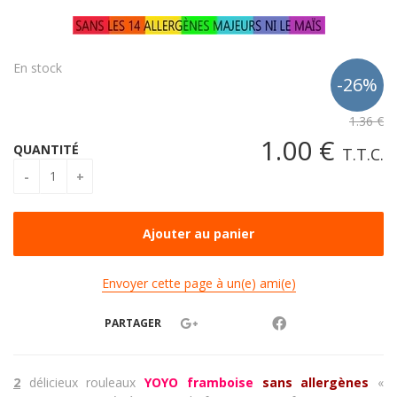
En stock
1
.36
€
1
.00
€
QUANTITÉ
T.T.C.
Envoyer cette page à un(e) ami(e)
PARTAGER
2
délicieux rouleaux
YOYO framboise
sans allergènes
«