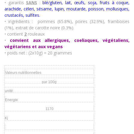
• garantis
SANS
:
blé/gluten, lait, œufs, soja, fruits à coque,
arachide, céleri, sésame, lupin, moutarde, poisson, mollusques,
crustacés
,
sulfites.
• ingrédients :
pommes (65.8%), poires (32.9%), framboises
(1%), extrait de carotte noire (0.3%).
• contient
2
rouleaux
•
convient aux allergiques, coeliaques, végétaliens,
végétariens et aux vegans
• poids net : (2x10g) = 20 grammes
Valeurs nutritionnelles
par 100g
unité
Energie
1170
Kj