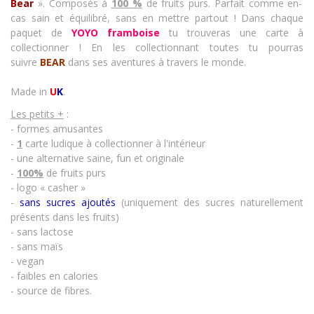
Bear
». Composés à
100 %
de fruits purs. Parfait comme en-
cas sain et équilibré, sans en mettre partout ! Dans chaque
paquet de
YOYO framboise
tu trouveras une carte à
collectionner ! En les collectionnant toutes tu pourras
suivre
BEAR
dans ses aventures à travers le monde.
Made in
U
K
.
Les petits +
:
- formes amusantes
-
1
carte ludique à collectionner à l'intérieur
- une alternative saine, fun et originale
-
100%
de fruits purs
- logo « casher »
-
sans sucres ajoutés
(uniquement des sucres naturellement
présents dans les fruits)
- sans lactose
- sans maïs
- vegan
- faibles en calories
- source de fibres.