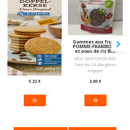
Biscuits DOUBLE
Gommes aux fruits
Original à la crème
POMME-FRAMBOISE
de cacao vegan
et pops de riz BIO
sans allergènes
vegan sans
(dluo 19/11/2026) Sans
(dluo 20/07/2026) BIO.
Hammermülhe :
allergènes Freche
les 14 allergènes
Sans les 14 allergènes
225 grammes
Freunde : 30
grammes
majeurs.
majeurs
5
.22
€
2
.00
€