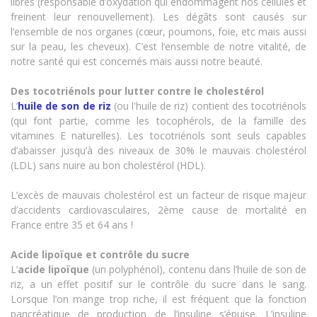
libres (responsable d’oxydation qui endommagent nos cellules et
freinent leur renouvellement). Les dégâts sont causés sur
l’ensemble de nos organes (cœur, poumons, foie, etc mais aussi
sur la peau, les cheveux). C’est l’ensemble de notre vitalité, de
notre santé qui est concernés mais aussi notre beauté.
Des tocotriénols pour lutter contre le cholestérol
L’
huile de son de riz
(ou l'huile de riz)
contient des tocotriénols
(qui font partie, comme les tocophérols, de la famille des
vitamines E naturelles). Les tocotriénols sont seuls capables
d’abaisser jusqu’à des niveaux de 30% le mauvais cholestérol
(LDL) sans nuire au bon cholestérol (HDL).
L’excès de mauvais cholestérol est un facteur de risque majeur
d’accidents cardiovasculaires, 2ème cause de mortalité en
France entre 35 et 64 ans !
Acide lipoïque et contrôle du sucre
L’
acide lipoïque
(un polyphénol), contenu dans l’huile de son de
riz, a un effet positif sur le contrôle du sucre dans le sang.
Lorsque l’on mange trop riche, il est fréquent que la fonction
pancréatique de production de l’insuline s’épuise. L’insuline