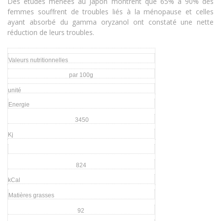
Des études menées au Japon montrent que 65% à 90% des
femmes souffrent de troubles liés à la ménopause et celles
ayant absorbé du gamma oryzanol ont constaté une nette
réduction de leurs troubles.
Valeurs nutritionnelles
par 100g
unité
Energie
3450
Kj
824
kCal
Matières grasses
92