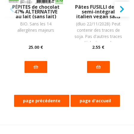
PÉPITES de chocolat
Pâtes FUSILLI de riz
47% ALTERNATIVE
semi-intégral
au lait (sans lait)
italien vegan sans
BIO vegan sans
gluten sans lait
BIO. Sans les 14
(dluo 22/11/2028) Peut
allergènes Exquidia
sans oeufs sans
allergènes majeurs
contenir des traces de
: 500g
coque sans
arachide Piaceri
soja. Pas d'autres traces
Mediterranei : 250g
déclarées par le
25
.00
€
2
.55
€
fabricant