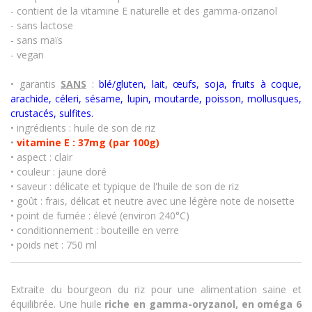
- contient de la vitamine E naturelle et des gamma-orizanol
- sans lactose
- sans maïs
- vegan
• garantis
SANS
:
blé/gluten, lait, œufs, soja, fruits à coque,
arachide, céleri, sésame, lupin, moutarde, poisson, mollusques,
crustacés
,
sulfites.
• ingrédients : huile de son de riz
•
vitamine E : 37mg (par 100g)
• aspect : clair
• couleur : jaune doré
• saveur : délicate et typique de l'huile de son de riz
• goût : frais, délicat et neutre avec une légère note de noisette
• point de fumée : élevé (environ 240°C)
• conditionnement : bouteille en verre
• poids net : 750 ml
Extraite du bourgeon du riz pour une alimentation saine et
équilibrée. Une huile
riche en gamma-oryzanol, en oméga 6