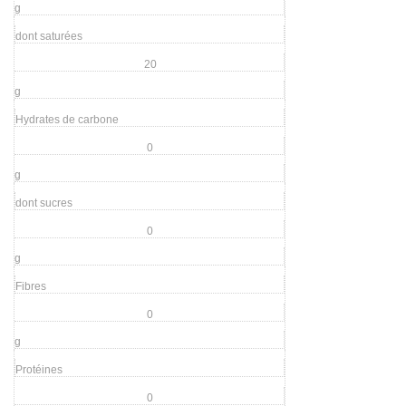
g
dont saturées
20
g
Hydrates de carbone
0
g
dont sucres
0
g
Fibres
0
g
Protéines
0