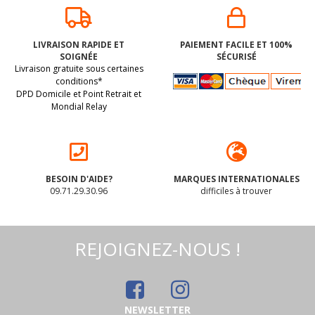
6 BARRES au
Pâtes SPAGHETTI
riz/maïs/canneber
de riz semi-
LIVRAISON RAPIDE ET
PAIEMENT FACILE ET 100%
ges vegan sans
intégral italien
SOIGNÉE
SÉCURISÉ
allergènes PIACERI
vegan, sans gluten
(dluo 27/11/2026) Sans
(dluo 17/11/2028) Peut
Livraison gratuite sous certaines
MEDITERRANEI :
sans lait sans oeufs
les 14 allergènes
contenir des traces de
(6x21.5g) = 129g
sans coque sans
conditions*
arachide Piaceri
DPD Domicile et Point Retrait et
majeurs
soja. Pas d'autres traces
Mediterranei : 500g
Mondial Relay
déclarées par le
6
.09
€
4
.86
€
fabricant
BESOIN D'AIDE?
MARQUES INTERNATIONALES
09.71.29.30.96
difficiles à trouver
REJOIGNEZ-NOUS !
NEWSLETTER