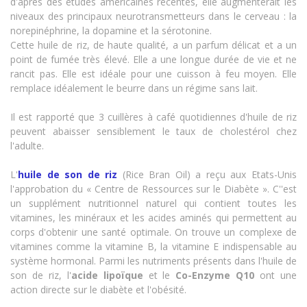
d'après des études américaines récentes, elle augmenterait les
niveaux des principaux neurotransmetteurs dans le cerveau : la
norepinéphrine, la dopamine et la sérotonine.
Cette huile de riz, de haute qualité, a un parfum délicat et a un
point de fumée très élevé. Elle a une longue durée de vie et ne
rancit pas. Elle est idéale pour une cuisson à feu moyen. Elle
remplace idéalement le beurre dans un régime sans lait.
Il est rapporté que 3 cuillères à café quotidiennes d'huile de riz
peuvent abaisser sensiblement le taux de cholestérol chez
l'adulte.
L'
huile de son de riz
(Rice Bran Oil)
a reçu aux Etats-Unis
l'approbation du « Centre de Ressources sur le Diabète ». C''est
un supplément nutritionnel naturel qui contient toutes les
vitamines, les minéraux et les acides aminés qui permettent au
corps d'obtenir une santé optimale. On trouve un complexe de
vitamines comme la vitamine B, la vitamine E indispensable au
système hormonal. Parmi les nutriments présents dans l'huile de
son de riz, l'
acide lipoïque
et le
Co-Enzyme Q10
ont une
action directe sur le diabète et l'obésité.