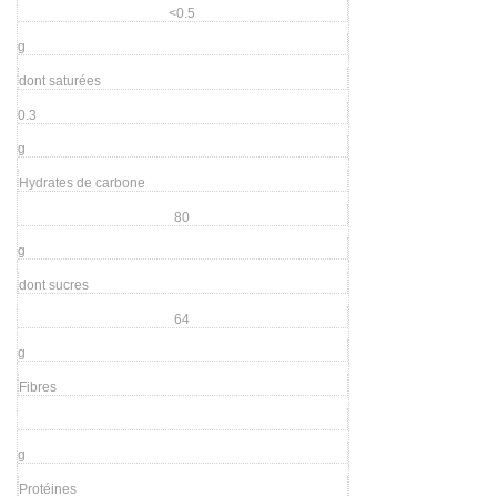
<0.5
g
dont saturées
0.3
g
Hydrates de carbone
80
g
dont sucres
64
g
Fibres
g
Protéines