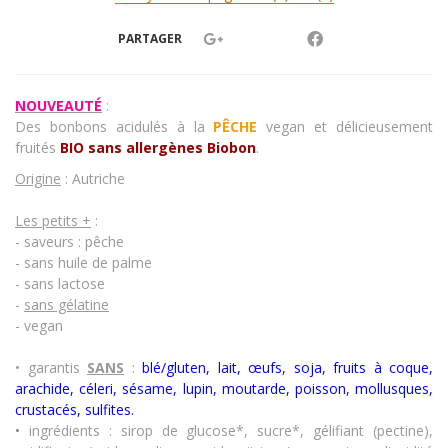
PARTAGER
NOUVEAUTÉ
:
Des bonbons acidulés à la
PÊCHE
vegan et délicieusement
fruités
BIO sans allergènes Biobon
.
Origine
: Autriche
Les petits +
:
- saveurs : pêche
- sans huile de palme
- sans lactose
-
sans gélatine
- vegan
•
garantis
SANS
:
blé/gluten, lait, œufs, soja, fruits à coque,
arachide, céleri, sésame, lupin, moutarde, poisson, mollusques,
crustacés
,
sulfites.
•
ingrédients : sirop de glucose*, sucre*, gélifiant (pectine),