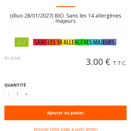
(dluo 28/01/2027) BIO. Sans les 14 allergènes
majeurs
En stock
3
.00
€
T.T.C.
QUANTITÉ
Envoyer cette page à un(e) ami(e)