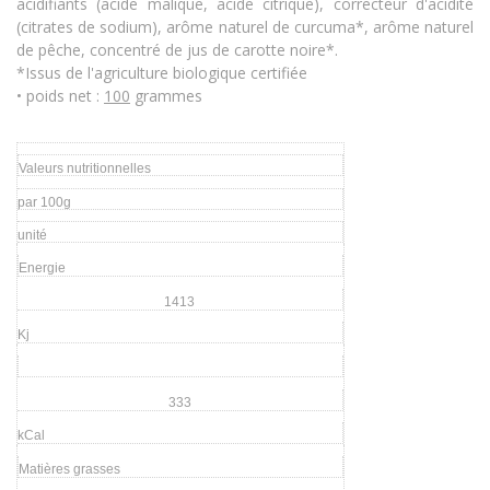
acidifiants (acide malique, acide citrique), correcteur d'acidité
(citrates de sodium), arôme naturel de curcuma*, arôme naturel
de pêche, concentré de jus de carotte noire*.
*Issus de l'agriculture biologique certifiée
• poids net :
100
grammes
Valeurs nutritionnelles
par 100g
unité
Energie
1413
Kj
333
kCal
Matières grasses