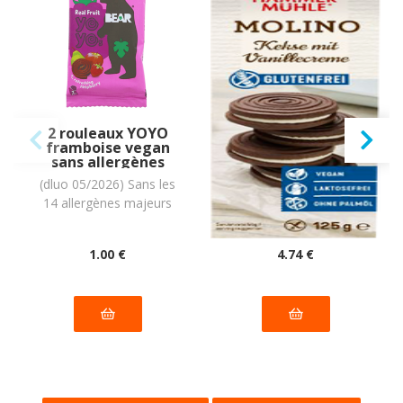
2 rouleaux YOYO
Biscuits au cacao
framboise vegan
fourrés d'une
sans allergènes
crème vanille
Bear : 20 grammes
vegan sans
(dluo 05/2026) Sans les
(dluo 02/03/2027) Sans
allergènes
14 allergènes majeurs
les 14 allergènes
Hammermülhe :
125 grammes
majeurs.
1
.00
€
4
.74
€