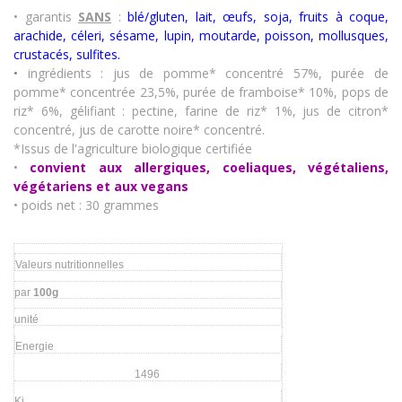
• garantis
SANS
:
blé/gluten, lait, œufs, soja, fruits à coque,
arachide, céleri, sésame, lupin, moutarde, poisson, mollusques,
crustacés
,
sulfites.
•
ingrédients : jus de pomme* concentré 57%, purée de
pomme* concentrée 23,5%, purée de framboise* 10%, pops de
riz* 6%, gélifiant : pectine, farine de riz* 1%, jus de citron*
concentré, jus de carotte noire* concentré.
*Issus de l'agriculture biologique certifiée
•
convient aux allergiques, coeliaques, végétaliens,
végétariens et aux vegans
• poids net : 30 grammes
Valeurs nutritionnelles
par
100g
unité
Energie
1496
Kj