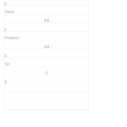
g
Fibres
5.5
g
Protéines
1.5
g
Sel
0
g