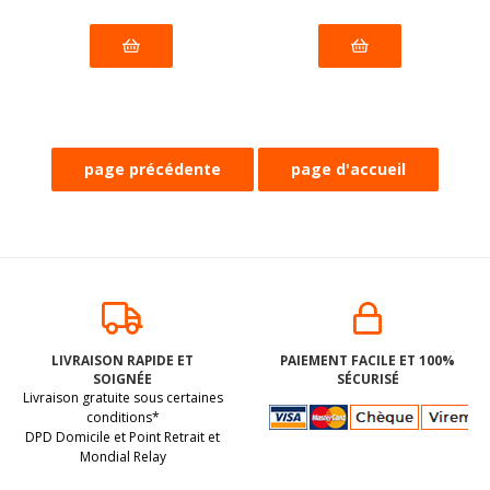
Pâtes FARFALLES au
FRAISES crunchy
riz complet BIO
entières
LIVRAISON RAPIDE ET
PAIEMENT FACILE ET 100%
vegan sans
lyophilisées BIO
SOIGNÉE
SÉCURISÉ
allergènes Alnavit :
vegan sans
(dluo 02/10/2028) BIO.
(dluo 15/09/2028) BIO.
Livraison gratuite sous certaines
250 grammes
allergènes
Sans les 14 allergènes
Sans les 14 allergènes
Organica : 12
conditions*
grammes
DPD Domicile et Point Retrait et
majeurs
majeurs
Mondial Relay
3
.64
€
5
.07
€