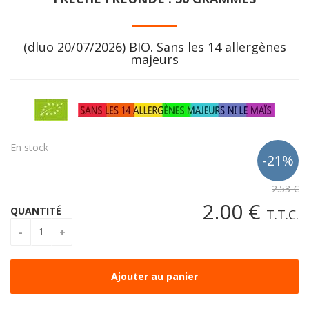
(dluo 20/07/2026) BIO. Sans les 14 allergènes
majeurs
En stock
2
.53
€
2
.00
€
QUANTITÉ
T.T.C.