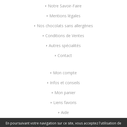
1
.50
€
5
.00
€
Notre Savoir-Faire
Mentions légales
Nos chocolats sans allergènes
Conditions de Ventes
Autres spécialités
Contact
Mon compte
Infos et conseils
Mon panier
Liens favoris
Aide
Index mots-clés
En poursuivant votre navigation sur ce site, vous acceptez l'utilisation de