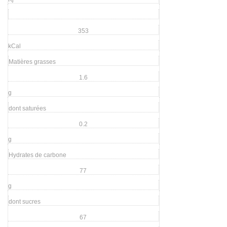
353
kCal
Matières grasses
1.6
g
dont saturées
0.2
g
Hydrates de carbone
77
g
dont sucres
67