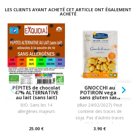
LES CLIENTS AYANT ACHETÉ CET ARTICLE ONT ÉGALEMENT
ACHETÉ
PÉPITES de chocolat
GNOCCHI au
47% ALTERNATIVE
POTIRON vegan
au lait (sans lait)
sans gluten sans
BIO vegan sans
lait sans oeufs sans
BIO. Sans les 14
(dluo 24/02/2027) Peut
allergènes Exquidia
coque sans
allergènes majeurs
contenir des traces de
: 500g
arachide : (2x200g)
= 400 grammes
soja. Pas d'autres traces
déclarées par le
25
.00
€
3
.90
€
fabricant