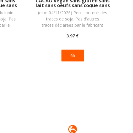
n sans
CACAO vegan sans gluten sans
t
que sans
lait sans oeufs sans coque sans
ve
RRANEI :
arachide PIACERI MEDITERRANEI :
u lupin.
(dluo 04/11/2026) Peut contenir des
120g
soja. Pas
traces de soja. Pas d'autres
par le
traces déclarées par le fabricant
3
.97
€