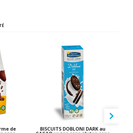
TÉ
orme de
BISCUITS DOBLONI DARK au