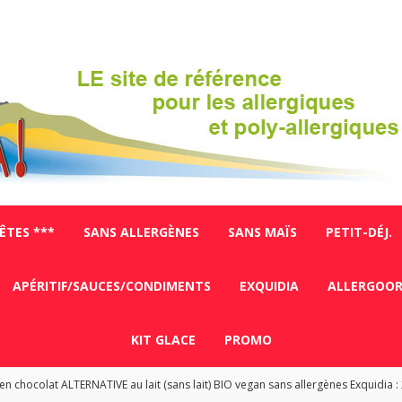
FÊTES ***
SANS ALLERGÈNES
SANS MAÏS
PETIT-DÉJ.
APÉRITIF/SAUCES/CONDIMENTS
EXQUIDIA
ALLERGOO
KIT GLACE
PROMO
en chocolat ALTERNATIVE au lait (sans lait) BIO vegan sans allergènes Exquidia :