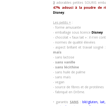
3
adorables petites SOURIS emball
47% adouci à la poudre de ri
Disney
.
Les petits +
:
- forme amusante
- emballage sous licence
Disney
- chocolat « faux lait » : il n'en c
- normes de qualité élevées
- aspect brillant et travail soigné
maïs
- sans lactose
-
sans vanille
-
sans lécithine
- sans huile de palme
- sans maïs
- vegan
- source de fibres et de protéines
- fabriqué en Drôme.
• garantis
SANS
:
blé/gluten, lai