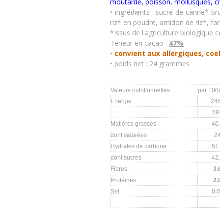
moutarde, poisson, mollusques, c
• ingrédients : sucre de canne* br
riz* en poudre, amidon de riz*, fa
*Issus de l'agriculture biologique ce
Teneur en cacao :
47%
•
convient aux allergiques, coe
• poids net : 24 grammes
Valeurs nutritionnelles
par 100
Energie
24
59
Matières grasses
40
dont saturées
2
Hydrates de carbone
51
dont sucres
42
Fibres
3.
Protéines
2.
Sel
0.