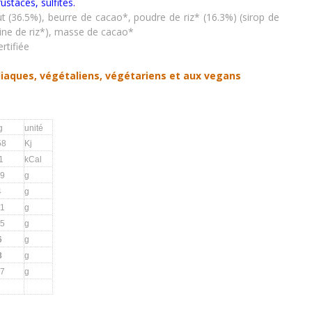
rustacés
,
sulfites.
ut (36.5%), beurre de cacao*, poudre de riz* (16.3%) (sirop de
rine de riz*), masse de cacao*
rtifiée
liaques, végétaliens, végétariens et aux vegans
g
unité
58
Kj
1
kCal
.9
g
4
g
.1
g
.5
g
6
g
8
g
07
g