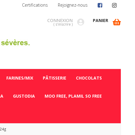
Certifications
Rejoignez-nous
CONNEXION
PANIER
(
s'inscrire
)
FARINES/MIX
PÂTISSERIE
CHOCOLATS
RA
GUSTODIA
MOO FREE, PLAMIL SO FREE
 24g