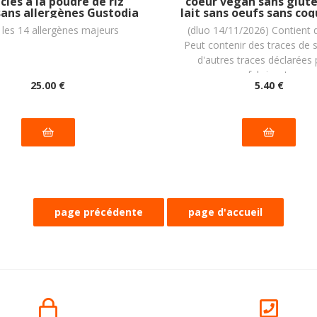
cies à la poudre de riz
coeur vegan sans glute
ans allergènes Gustodia
lait sans oeufs sans co
: 500g
arachide PIACERI MEDITE
 les 14 allergènes majeurs
(dluo 14/11/2026) Contient d
200g
Peut contenir des traces de 
d'autres traces déclarées 
fabricant.
25
.00
€
5
.40
€