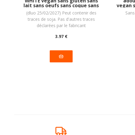
WHITE vegan sans gluten sans
adou
lait sans oeufs sans coque sans
vegan s
arachide PIACERI MEDITERRANEI :
(dluo 25/02/2027) Peut contenir des
Sans
120g
traces de soja. Pas d'autres traces
déclarées par le fabricant
3
.97
€