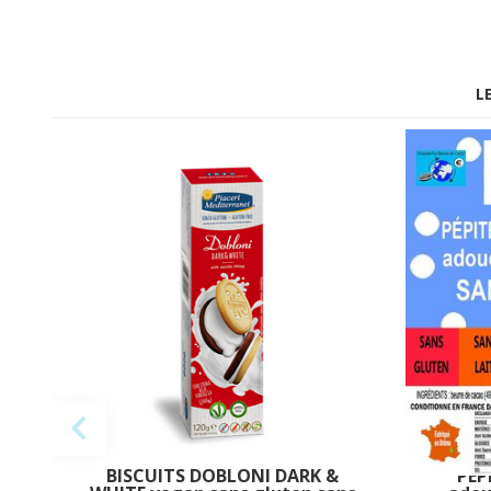
L
BISCUITS DOBLONI DARK &
PÉP