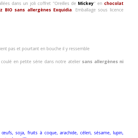
ées dans un joli coffret "Oreilles de
Mickey
"
en
chocolat
z BIO sans allergènes Exquidia
. E
mballage
sous licence
ontient pas et pourtant en bouche il y ressemble
 : coulé en petite série dans notre atelier
sans allergènes
ni
t, œufs, soja, fruits à coque, arachide, céleri, sésame, lupin,