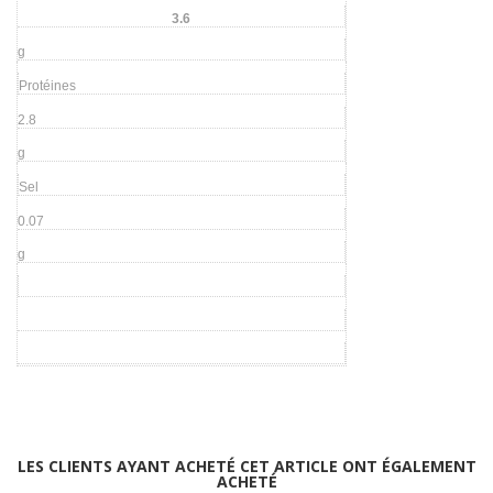
3.6
g
Protéines
2.8
g
Sel
0.07
g
LES CLIENTS AYANT ACHETÉ CET ARTICLE ONT ÉGALEMENT
ACHETÉ