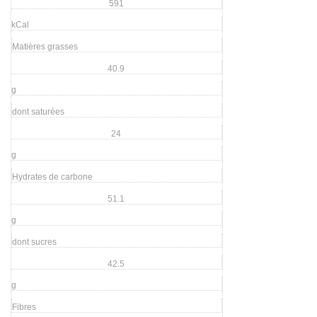
591
kCal
Matières grasses
40.9
g
dont saturées
24
g
Hydrates de carbone
51.1
g
dont sucres
42.5
g
Fibres