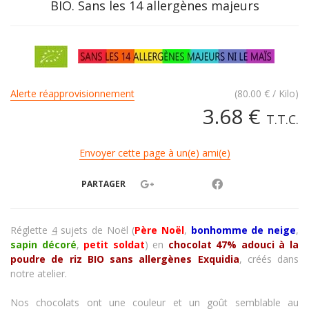
BIO. Sans les 14 allergènes majeurs
Alerte réapprovisionnement
(
80.00
€
/ Kilo)
3
.68
€
T.T.C.
Envoyer cette page à un(e) ami(e)
PARTAGER
Réglette
4
sujets de Noël
(
Père Noël
,
bonhomme de neige
,
sapin décoré
,
petit soldat
)
en
chocolat 47% adouci à la
poudre de riz
BIO sans allergènes
Exquidia
, créés dans
notre atelier.
Nos chocolats ont une couleur et un goût semblable au