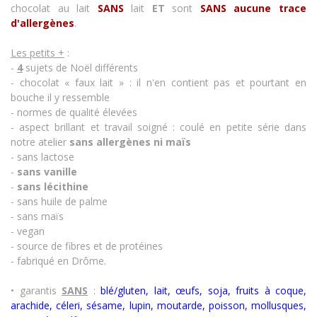
chocolat au lait
SANS
lait
ET
sont
SANS aucune trace
d'allergènes
.
Les petits +
:
-
4
sujets de Noël
différents
- chocolat « faux lait » : il n'en contient pas et pourtant en
bouche il y ressemble
- normes de qualité élevées
- aspect brillant et travail soigné : coulé en petite série dans
notre atelier
sans allergènes
ni maïs
- sans lactose
-
sans vanille
-
sans lécithine
- sans huile de palme
- sans maïs
- vegan
- source de fibres et de protéines
- fabriqué en Drôme.
• garantis
SANS
:
blé/gluten, lait, œufs, soja, fruits à coque,
arachide, céleri, sésame, lupin, moutarde, poisson, mollusques,