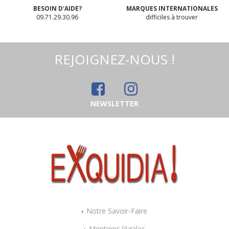
BESOIN D'AIDE?
MARQUES INTERNATIONALES
09.71.29.30.96
difficiles à trouver
REJOIGNEZ-NOUS !
NEWSLETTER
PÉPITES de chocolat
(45%) ALTERNATIVE
au lait (sans lait)
vegan sans
Sans les 14 allergènes
allergènes
majeurs
Gustodia : 1 kg
38
.00
€
Notre Savoir-Faire
Mentions légales