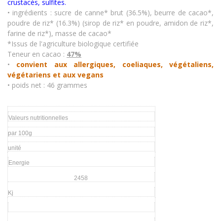
crustacés
,
sulfites.
• ingrédients : sucre de canne* brut (36.5%), beurre de cacao*,
poudre de riz* (16.3%) (sirop de riz* en poudre, amidon de riz*,
farine de riz*), masse de cacao*
*Issus de l'agriculture biologique certifiée
Teneur en cacao :
47%
•
convient aux allergiques, coeliaques, végétaliens,
végétariens et aux vegans
• poids net : 46 grammes
Valeurs nutritionnelles
par 100g
unité
Energie
2458
Kj