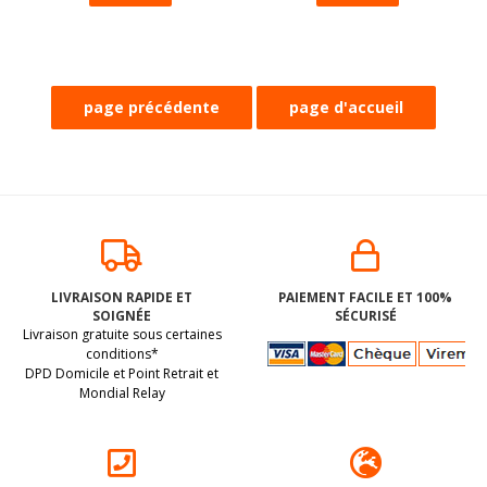
Pâtes en forme de
SUCRE GLACE BIO
LICORNES BIO
vegan sans
LIVRAISON RAPIDE ET
PAIEMENT FACILE ET 100%
vegan sans gluten,
allergènes AGAVA :
SOIGNÉE
SÉCURISÉ
sans lait, sans
250 grammes
BIO. Peut contenir des
BIO. Sans les 14
Livraison gratuite sous certaines
oeufs, sans coque,
traces de soja. Pas
allergènes majeurs
sans arachide
conditions*
Pasta Natura : 250g
DPD Domicile et Point Retrait et
d'autres traces
Mondial Relay
déclarées par le
3
.73
€
5
.22
€
fabricant