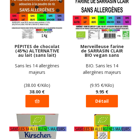
PÉPITES de chocolat
Merveilleuse farine
(45%) ALTERNATIVE
de SARRASIN CLAIR
au lait (sans lait)
BIO vegan sans
vegan sans
allergènes sans maïs
allergènes Gustodia :
Exquidia : 1 Kg
Sans les 14 allergènes
BIO. Sans les 14
1 kg
majeurs
allergènes majeurs
(38.00
€
/Kilo)
(9.95
€
/Kilo)
38
.00
€
9
.95
€