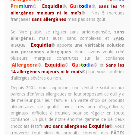
P
r
e
m
i
u
m
Exquidia
G
u
s
t
o
d
i
a
®,
®,
®,
Sans les 14
allergènes majeurs ni le maïs
®
: Nos
5
marques
françaises
sans allergènes
mais pas sans goût !
Se faire plaisir, se régaler sans arrière-pensée,
sans
allergènes
, mais aussi sans complexes et
SANS
Exquidia
RISQUE
!
® apporte
une véritable solution
aux personnes allergiques
. Nous avons voulu créé
plusieurs marques construites sur la confiance
Allergoora
Exquidia
G
u
s
t
o
d
i
a
(
®,
®,
® et
Sans les
14 allergènes majeurs ni le maïs
®) que vous souffriez
d’allergies sévères ou non.
Depuis 2004, nous apportons une véritable solution aux
parents d’enfants allergiques en leur proposant ce qu’il y a
de meilleur pour leur famille : un vaste choix de produits
alimentaires de qualité avec très peu d’ingrédients,
originaux, difficiles à trouver, pour se régaler en toute
confiance. En plus de notre énorme gamme de
délicieux
Exquidia
chocolats festifs
BIO sans allergènes
®, vous
trouverez tout plein de produits comme des
PÂTES