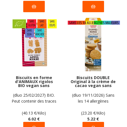
Biscuits en forme
Biscuits DOUBLE
d'ANIMAUX rigolos
Original à la crème de
BIO vegan sans
cacao vegan sans
gluten sans lait sans
allergènes
oeufs sans soja sans
Hammermülhe : 225
(dluo 25/02/2027) BIO.
(dluo 19/11/2026) Sans
arachide Werz : 150
grammes
Peut contenir des traces
les 14 allergènes
grammes
de fruits à coque. Pas
majeurs.
d'autres traces
(40.13
€
/Kilo)
(23.20
€
/Kilo)
déclarées par le
6
.02
€
5
.22
€
fabricant.