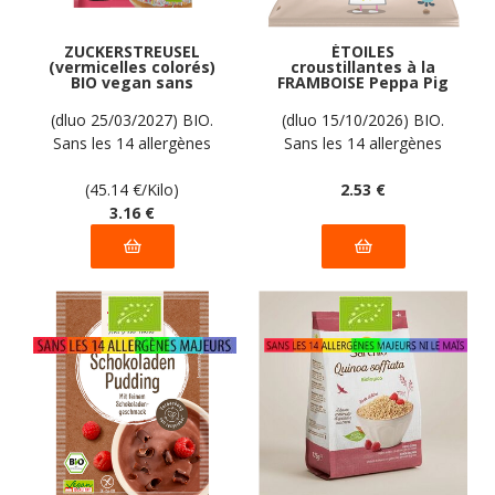
ZUCKERSTREUSEL
ÉTOILES
(vermicelles colorés)
croustillantes à la
BIO vegan sans
FRAMBOISE Peppa Pig
allergènes AGAVA : 70
BIO vegan sans
grammes
allergènes Krümel :
(dluo 25/03/2027) BIO.
(dluo 15/10/2026) BIO.
20 grammes
Sans les 14 allergènes
Sans les 14 allergènes
majeurs
majeurs.
(45.14
€
/Kilo)
2
.53
€
3
.16
€