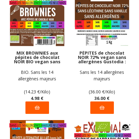
MIX BROWNIES aux
PÉPITES de chocolat
pépites de chocolat
NOIR 72% vegan sans
NOIR BIO vegan sans
allergènes Gustodia :
allergènes sans maïs
1 kg
Exquidia : 350
BIO. Sans les 14
Sans les 14 allergènes
grammes
allergènes majeurs
majeurs
(14.23
€
/Kilo)
(36.00
€
/Kilo)
4
.98
€
36
.00
€