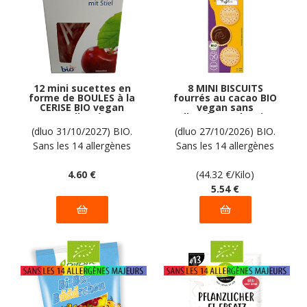
12 mini sucettes en
8 MINI BISCUITS
forme de BOULES à la
fourrés au cacao BIO
CERISE BIO vegan
vegan sans
sans allergènes
allergènes Alnavit :
Biovita : 50 grammes
125 grammes
(dluo 31/10/2027) BIO.
(dluo 27/10/2026) BIO.
Sans les 14 allergènes
Sans les 14 allergènes
majeurs
majeurs
4
.60
€
(44.32
€
/Kilo)
5
.54
€