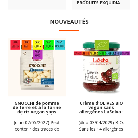
PRODUITS EXQUIDIA
NOUVEAUTÉS
GNOCCHI de pomme
Crème d'OLIVES BIO
de terre et à la farine
vegan sans
de riz vegan sans
allergènes LaSelva :
gluten, sans lait,
180 grammes
sans oeufs, sans
(dluo 07/05/2027) Peut
(dluo 03/04/2029) BIO.
coque, sans arachide
contenir des traces de
Sans les 14 allergènes
Hammermülhe : 300g
soja. Pas d'autres traces
majeurs