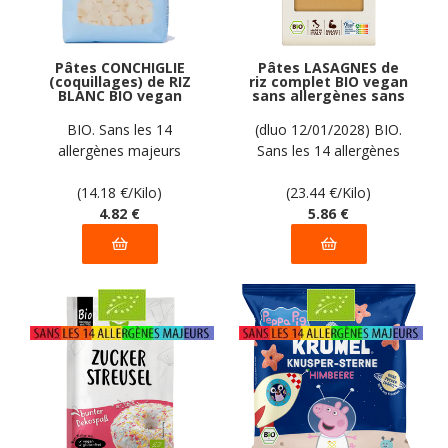
Pâtes CONCHIGLIE
Pâtes LASAGNES de
(coquillages) de RIZ
riz complet BIO vegan
BLANC BIO vegan
sans allergènes sans
sans allergènes
maïs Ppura : 250
Pasta Gustosa : 340
grammes
BIO. Sans les 14
(dluo 12/01/2028) BIO.
grammes
allergènes majeurs
Sans les 14 allergènes
majeurs
(14.18
€
/Kilo)
(23.44
€
/Kilo)
4
.82
€
5
.86
€