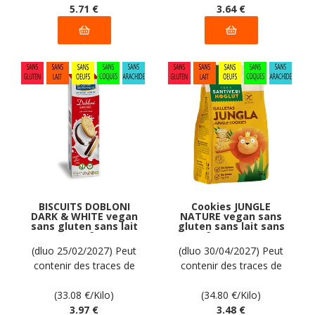
5
.71
€
3
.64
€
BISCUITS DOBLONI
Cookies JUNGLE
DARK & WHITE vegan
NATURE vegan sans
sans gluten sans lait
gluten sans lait sans
sans oeufs sans
oeufs sans coque
coque sans arachide
sans arachide
(dluo 25/02/2027) Peut
(dluo 30/04/2027) Peut
PIACERI
Santiveri Noglut :
contenir des traces de
contenir des traces de
MEDITERRANEI : 120g
100g
soja. Pas d'autres traces
soja. Pas d'autres traces
déclarées par le
(33.08
€
/Kilo)
déclarées par le
(34.80
€
/Kilo)
fabricant
3
.97
€
fabricant
3
.48
€