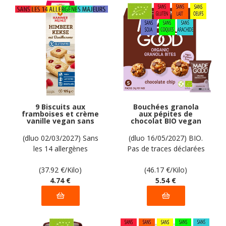
9 Biscuits aux
Bouchées granola
framboises et crème
aux pépites de
vanille vegan sans
chocolat BIO vegan
allergènes
sans gluten sans lait
Hammermülhe : 125
sans oeufs sans
(dluo 02/03/2027) Sans
(dluo 16/05/2027) BIO.
grammes
coque sans arachide
les 14 allergènes
Pas de traces déclarées
MadeGood : 120g
majeurs.
par le fabricant
(37.92
€
/Kilo)
(46.17
€
/Kilo)
4
.74
€
5
.54
€