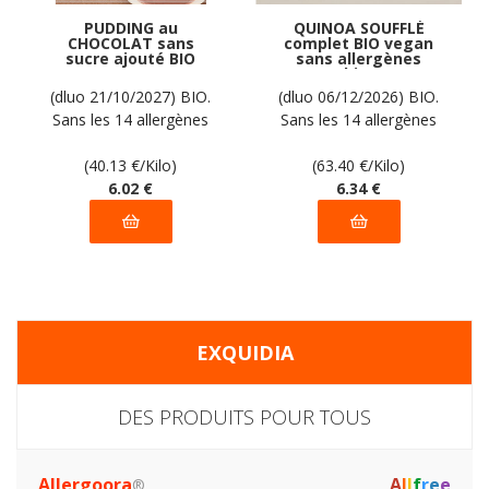
PUDDING au
QUINOA SOUFFLÉ
CHOCOLAT sans
complet BIO vegan
sucre ajouté BIO
sans allergènes
vegan sans
Sarchio : 100
allergènes Natura :
grammes
(dluo 21/10/2027) BIO.
(dluo 06/12/2026) BIO.
(3x50g) = 150g
Sans les 14 allergènes
Sans les 14 allergènes
majeurs
majeurs
(40.13
€
/Kilo)
(63.40
€
/Kilo)
6
.02
€
6
.34
€
EXQUIDIA
DES PRODUITS POUR TOUS
Allergoora
A
l
l
f
r
e
e
®,