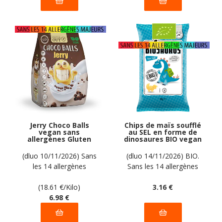
Jerry Choco Balls
Chips de maïs soufflé
vegan sans
au SEL en forme de
allergènes Gluten
dinosaures BIO vegan
Out : 375 grammes
sans allergènes
Biosaurus : 50
(dluo 10/11/2026) Sans
(dluo 14/11/2026) BIO.
grammes
les 14 allergènes
Sans les 14 allergènes
majeurs
majeurs
(18.61
€
/Kilo)
3
.16
€
6
.98
€