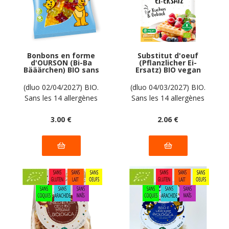
Bonbons en forme
Substitut d'oeuf
d'OURSON (Bi-Ba
(Pflanzlicher Ei-
Bääärchen) BIO sans
Ersatz) BIO vegan
allergènes Biobon :
sans allergènes
100g
AGAVA : 20 grammes
(dluo 02/04/2027) BIO.
(dluo 04/03/2027) BIO.
Sans les 14 allergènes
Sans les 14 allergènes
majeurs
majeurs
3
.00
€
2
.06
€