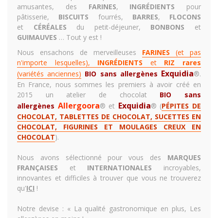
amusantes, des
FARINES
,
INGRÉDIENTS
pour
pâtisserie,
BISCUITS
fourrés,
BARRES
,
FLOCONS
et
CÉRÉALES
du petit-déjeuner,
BONBONS
et
GUIMAUVES
… Tout y est !
Nous ensachons de merveilleuses
FARINES
(et pas
n'importe lesquelles),
INGRÉDIENTS
et
RIZ rares
Exquidia
(variétés anciennes)
BIO sans allergènes
®.
En France, nous sommes les premiers à avoir créé en
2015 un
atelier de chocolat
BIO sans
Allergoora
Exquidia
allergènes
® et
®
(
PÉPITES DE
CHOCOLAT, TABLETTES DE CHOCOLAT, SUCETTES EN
CHOCOLAT, FIGURINES ET MOULAGES CREUX EN
CHOCOLAT
)
.
Nous avons sélectionné pour vous des
MARQUES
FRANÇAISES
et
INTERNATIONALES
incroyables,
innovantes et difficiles à trouver que vous ne trouverez
qu'
ICI
!
Notre devise : «
La qualité gastronomique en plus, Les