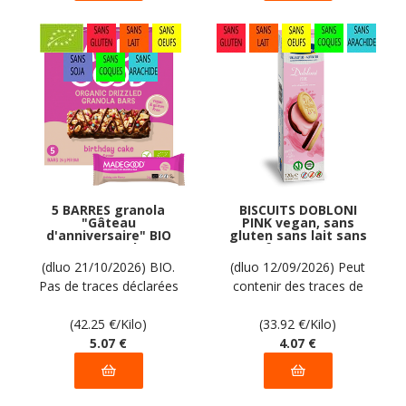
5 BARRES granola
BISCUITS DOBLONI
"Gâteau
PINK vegan, sans
d'anniversaire" BIO
gluten sans lait sans
vegan sans les 9
oeufs sans coque
allergènes majeurs
sans arachide PIACERI
(dluo 21/10/2026) BIO.
(dluo 12/09/2026) Peut
MadeGood : (5x24g) =
MEDITERRANEI : 120g
Pas de traces déclarées
contenir des traces de
120 grammes
par le fabricant
soja. Pas d'autres traces
(42.25
€
/Kilo)
déclarées par le
(33.92
€
/Kilo)
5
.07
€
fabricant
4
.07
€