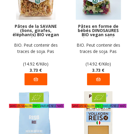
Pâtes de la SAVANE
Pâtes en forme de
(lions, girafes,
bébés DINOSAURES
éléphants) BIO vegan
BIO vegan sans
sans gluten, sans
gluten, sans lait,
lait, sans oeufs, sans
sans oeufs, sans
BIO. Peut contenir des
BIO. Peut contenir des
coque, sans arachide
coque, sans arachide
traces de soja. Pas
traces de soja. Pas
Pasta Natura : 250g
Pasta Natura : 250g
d'autres traces
d'autres traces
déclarées par le
(14.92
€
/Kilo)
déclarées par le
(14.92
€
/Kilo)
fabricant
3
.73
€
fabricant
3
.73
€