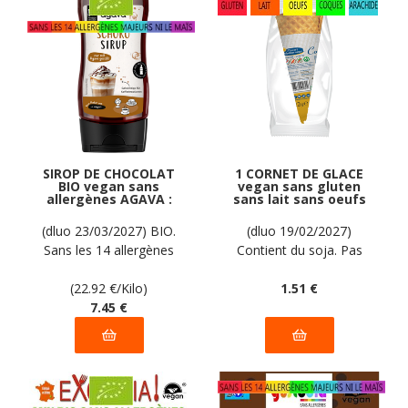
SIROP DE CHOCOLAT
1 CORNET DE GLACE
BIO vegan sans
vegan sans gluten
allergènes AGAVA :
sans lait sans oeufs
325 grammes
sans coque sans
arachide PIACERI
(dluo 23/03/2027) BIO.
(dluo 19/02/2027)
MEDITERRANEI : 22g
Sans les 14 allergènes
Contient du soja. Pas
majeurs
d'autres allergènes
(22.92
€
/Kilo)
déclarés par le fabricant
1
.51
€
7
.45
€