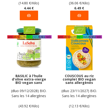
déclarées par le
(14.80
€
/Kilo)
(36.06
€
/Kilo)
fabricant
4
.44
€
6
.49
€
BASILIC à l'huile
COUSCOUS au riz
d'olive extra-vierge
complet BIO vegan
BIO vegan sans
sans allergènes
allergènes LaSelva :
Alnavit : 300
130 grammes
grammes
(dluo 09/12/2028) BIO.
(dluo 23/11/2027) BIO.
Sans les 14 allergènes
Sans les 14 allergènes
majeurs
majeurs
(43.92
€
/Kilo)
(12.13
€
/Kilo)