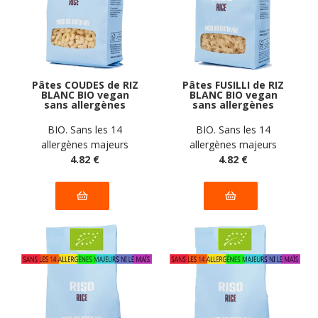
Pâtes COUDES de RIZ
Pâtes FUSILLI de RIZ
BLANC BIO vegan
BLANC BIO vegan
sans allergènes
sans allergènes
Pasta Gustosa : 340
Pasta Gustosa : 340
grammes
grammes
BIO. Sans les 14
BIO. Sans les 14
allergènes majeurs
allergènes majeurs
4
.82
€
4
.82
€