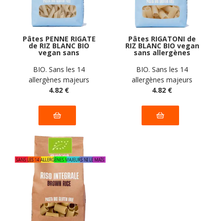
Pâtes PENNE RIGATE
Pâtes RIGATONI de
de RIZ BLANC BIO
RIZ BLANC BIO vegan
vegan sans
sans allergènes
allergènes Pasta
Pasta Gustosa : 340
Gustosa : 340
grammes
BIO. Sans les 14
BIO. Sans les 14
grammes
allergènes majeurs
allergènes majeurs
4
.82
€
4
.82
€