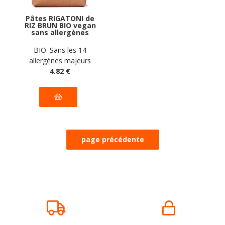
Pâtes RIGATONI de
RIZ BRUN BIO vegan
sans allergènes
Pasta Gustosa : 340
grammes
BIO. Sans les 14
allergènes majeurs
4
.82
€