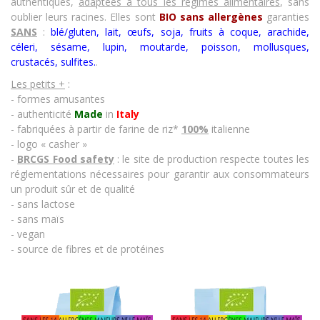
authentiques,
adaptées à tous les régimes alimentaires
, sans
oublier leurs racines. Elles sont
BIO sans allergènes
garanties
SANS
:
blé/gluten, lait, œufs, soja, fruits à coque, arachide,
céleri, sésame, lupin, moutarde, poisson, mollusques,
crustacés
,
sulfites.
.
Les petits +
:
- formes amusantes
- authenticité
Made
in
Italy
- fabriquées à partir de farine de riz*
100%
italienne
- logo « casher »
-
BRCGS Food safety
: le site de production respecte toutes les
réglementations nécessaires pour garantir aux consommateurs
un produit sûr et de qualité
- sans lactose
- sans maïs
- vegan
- source de fibres et de protéines