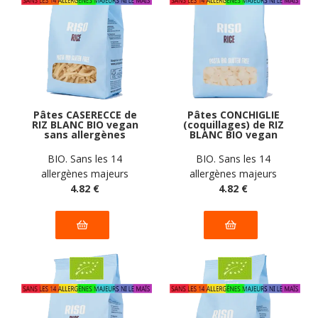
Pâtes CASERECCE de
Pâtes CONCHIGLIE
RIZ BLANC BIO vegan
(coquillages) de RIZ
sans allergènes
BLANC BIO vegan
Pasta Gustosa : 340
sans allergènes
grammes
Pasta Gustosa : 340
BIO. Sans les 14
BIO. Sans les 14
grammes
allergènes majeurs
allergènes majeurs
4
.82
€
4
.82
€