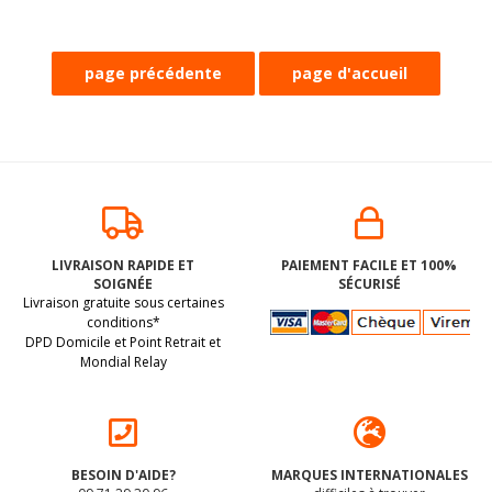
1 sucette plate à la
1 sucette plate au
CERISE BIO vegan
CASSIS BIO vegan
LIVRAISON RAPIDE ET
PAIEMENT FACILE ET 100%
sans allergènes
sans allergènes
SOIGNÉE
SÉCURISÉ
Candy Tree : 12g
Candy Tree : 12g
(dluo 30/06/2026) BIO.
(dluo 30/11/2026) BIO.
Livraison gratuite sous certaines
Sans les 14 allergènes
Sans les 14 allergènes
conditions*
DPD Domicile et Point Retrait et
majeurs
majeurs
Mondial Relay
1
.50
€
1
.50
€
BESOIN D'AIDE?
MARQUES INTERNATIONALES