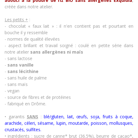
adouci à la poudre de riz
BIO sans allergènes Exquidia
,
créée dans notre atelier.
Les petits +
:
- chocolat « faux lait » : il n'en contient pas et pourtant en
bouche il y ressemble
- normes de qualité élevées
- aspect brillant et travail soigné : coulé en petite série dans
notre atelier
sans allergènes
ni maïs
- sans lactose
-
sans vanille
-
sans lécithine
- sans huile de palme
- sans maïs
- vegan
- source de fibres et de protéines
- fabriqué en Drôme.
• garantis
SANS
:
blé/gluten, lait, œufs, soja, fruits à coque,
arachide, céleri, sésame, lupin, moutarde, poisson, mollusques,
crustacés
,
sulfites.
• ingrédients : sucre de canne* brut (36.5%), beurre de cacao*,