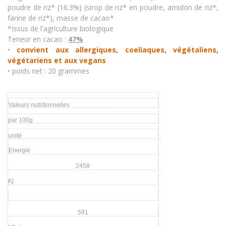
poudre de riz* (16.3%) (sirop de riz* en poudre, amidon de riz*,
farine de riz*), masse de cacao*
*Issus de l'agriculture biologique
Teneur en cacao :
47%
•
convient aux allergiques, coeliaques, végétaliens,
végétariens et aux vegans
• poids net : 20 grammes
Valeurs nutritionnelles
par 100g
unité
Energie
2458
Kj
591