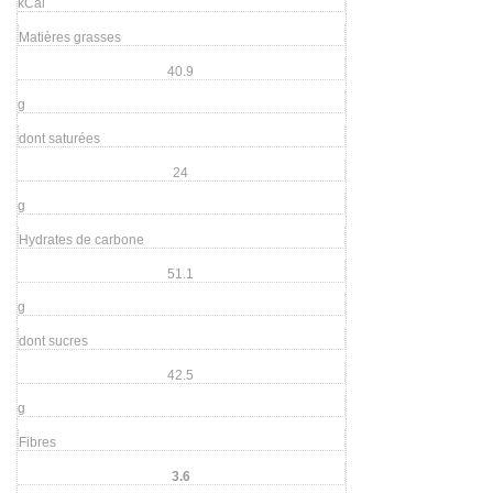
kCal
Matières grasses
40.9
g
dont saturées
24
g
Hydrates de carbone
51.1
g
dont sucres
42.5
g
Fibres
3.6