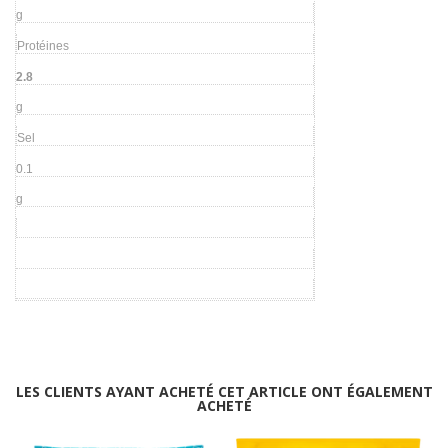
g
Protéines
2.8
g
Sel
0.1
g
LES CLIENTS AYANT ACHETÉ CET ARTICLE ONT ÉGALEMENT
ACHETÉ