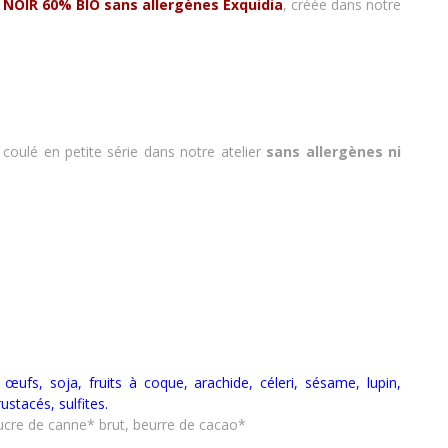
 NOIR 60%
BIO sans allergènes Exquidia
, créée dans notre
 : coulé en petite série dans notre atelier
sans allergènes
ni
t, œufs, soja, fruits à coque, arachide, céleri, sésame, lupin,
rustacés
,
sulfites.
ucre de canne* brut, beurre de cacao*