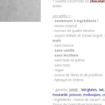
1 sucette
CACATOÈS
en
chocolat
atelier.
Les petits +
:
-
seulement 3 ingrédients !
- oiseau tropical
- normes de qualité élevées
- aspect brillant et travail soigné
maïs
- sans lactose
-
sans vanille
-
sans lécithine
- sans huile de palme
- sans maïs
- vegan
- source de fibres et de protéines
- fabriqué en Drôme.
• garantis
SANS
:
blé/gluten, lai
moutarde, poisson, mollusques, c
• ingrédients
: masse de cacao*, s
*Issus de l'agriculture biologique