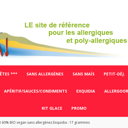
FÊTES ***
SANS ALLERGÈNES
SANS MAÏS
PETIT-DÉJ.
APÉRITIF/SAUCES/CONDIMENTS
EXQUIDIA
ALLERGOO
KIT GLACE
PROMO
 60% BIO vegan sans allergènes Exquidia : 17 grammes