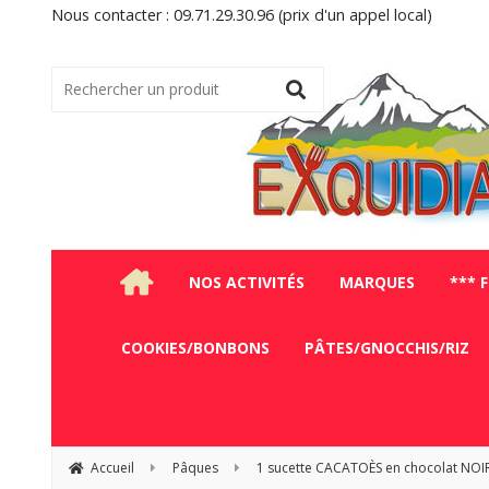
Nous contacter : 09.71.29.30.96 (prix d'un appel local)
NOS ACTIVITÉS
MARQUES
*** 
COOKIES/BONBONS
PÂTES/GNOCCHIS/RIZ
Accueil
Pâques
1 sucette CACATOÈS en chocolat NOIR