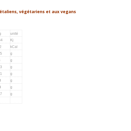
gétaliens, végétariens et aux vegans
g
unité
34
Kj
2
kCal
.5
g
4
g
.3
g
.1
g
3
g
8
g
07
g