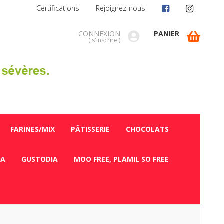
Certifications
Rejoignez-nous
CONNEXION
PANIER
(
s'inscrire
)
FARINES/MIX
PÂTISSERIE
CHOCOLATS
RA
GUSTODIA
MOO FREE, PLAMIL SO FREE