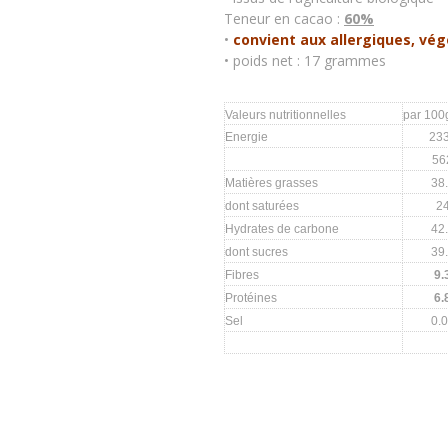
Teneur en cacao :
60%
•
convient aux allergiques, vé
• poids net : 17 grammes
Valeurs nutritionnelles
par 100
Energie
23
56
Matières grasses
38
dont saturées
2
Hydrates de carbone
42
dont sucres
39
Fibres
9.
Protéines
6.
Sel
0.