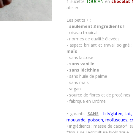
1 sucette
TOUCAN
en
chocolat
atelier.
Les petits +
:
-
seulement 3 ingrédients !
- oiseau tropical
- normes de qualité élevées
- aspect brillant et travail soigné
maïs
- sans lactose
-
sans vanille
-
sans lécithine
- sans huile de palme
- sans maïs
- vegan
- source de fibres et de protéines
- fabriqué en Drôme.
• garantis
SANS
:
blé/gluten, lai
moutarde, poisson, mollusques, c
• ingrédients
: masse de cacao*, s
*Issus de l'agriculture biologique