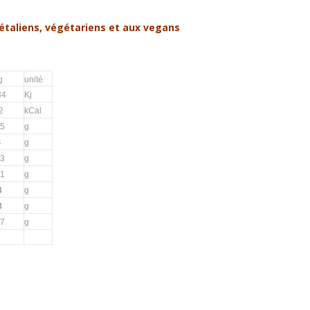
gétaliens, végétariens et aux vegans
g
unité
34
Kj
2
kCal
.5
g
4
g
.3
g
.1
g
3
g
8
g
07
g