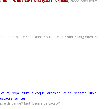
 NOIR 60%
BIO sans allergènes Exquidia
, créée dans notre
 : coulé en petite série dans notre atelier
sans allergènes
ni
t, œufs, soja, fruits à coque, arachide, céleri, sésame, lupin,
rustacés
,
sulfites.
ucre de canne* brut, beurre de cacao*