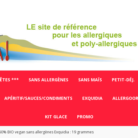
FÊTES ***
SANS ALLERGÈNES
SANS MAÏS
PETIT-DÉJ.
APÉRITIF/SAUCES/CONDIMENTS
EXQUIDIA
ALLERGOO
KIT GLACE
PROMO
0% BIO vegan sans allergènes Exquidia : 19 grammes