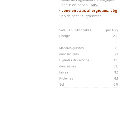
Teneur en cacao :
60%
•
convient aux allergiques, vé
• poids net : 19 grammes
Valeurs nutritionnelles
par 100
Energie
23
56
Matières grasses
38
dont saturées
2
Hydrates de carbone
42
dont sucres
39
Fibres
9.
Protéines
6.
Sel
0.