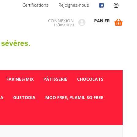
Certifications
Rejoignez-nous
CONNEXION
PANIER
(
s'inscrire
)
FARINES/MIX
PÂTISSERIE
CHOCOLATS
RA
GUSTODIA
MOO FREE, PLAMIL SO FREE