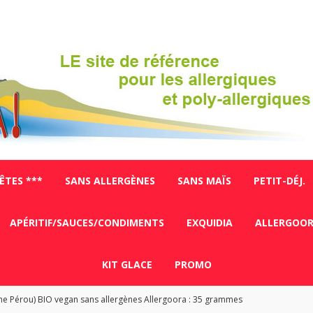
FÊTES ***
SANS ALLERGÈNES
SANS MAÏS
PETIT-DÉJ.
APÉRITIF/SAUCES/CONDIMENTS
EXQUIDIA
ALLERGOO
KIT GLACE
PROMO
ne Pérou) BIO vegan sans allergènes Allergoora : 35 grammes