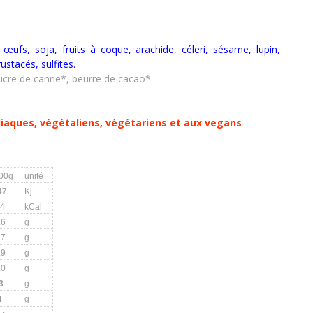
t, œufs, soja, fruits à coque, arachide, céleri, sésame, lupin,
rustacés
,
sulfites.
ucre de canne*, beurre de cacao*
liaques, végétaliens, végétariens et aux vegans
100g
unité
47
Kj
4
kCal
.6
g
.7
g
.9
g
.0
g
3
g
4
g