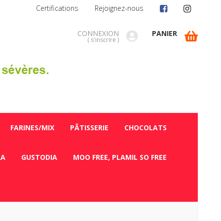
Certifications
Rejoignez-nous
CONNEXION
PANIER
(
s'inscrire
)
FARINES/MIX
PÂTISSERIE
CHOCOLATS
RA
GUSTODIA
MOO FREE, PLAMIL SO FREE