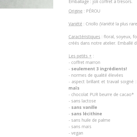
Emballage : joli coffret à trésors.
Origine
: PÉROU
Variété
: Criollo (Variété la plus ra
Caractéristiques
: floral, soyeux, 
créés dans notre atelier. Emballé 
Les petits +
:
- coffret marron
-
seulement 3 ingrédients!
- normes de qualité élevées
- aspect brillant et travail soigné
maïs
- chocolat PUR beurre de cacao*
- sans lactose
-
sans vanille
-
sans lécithine
- sans huile de palme
- sans maïs
- vegan