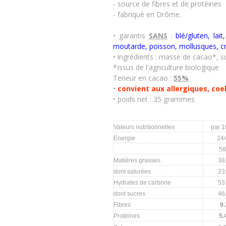
- source de fibres et de protéines
- fabriqué en Drôme.
• garantis
SANS
:
blé/gluten, lai
moutarde, poisson, mollusques, c
• ingrédients
: masse de cacao*, s
*Issus de l'agriculture biologique
Teneur en cacao :
55%
•
convient aux allergiques, coe
• poids net : 35 grammes
Valeurs nutritionnelles
par 
Energie
24
58
Matières grasses
38
dont saturées
23
Hydrates de carbone
53
dont sucres
46
Fibres
9.
Protéines
5.