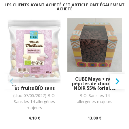
LES CLIENTS AYANT ACHETÉ CET ARTICLE ONT ÉGALEMENT
ACHETÉ
MarshMALLOWS
CUBE Maya + nos
(guimauves) vanille
pépites de chocolat
et fruits BIO sans
NOIR 55% (origine
allergènes Pural :
Pérou) BIO vegan
(dluo 07/05/2027) BIO.
BIO. Sans les 14
100 grammes
sans allergènes
Sans les 14 allergènes
allergènes majeurs
Allergoora : 250
grammes
majeurs
4
.10
€
13
.00
€