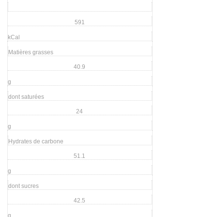
591
kCal
Matières grasses
40.9
g
dont saturées
24
g
Hydrates de carbone
51.1
g
dont sucres
42.5
g