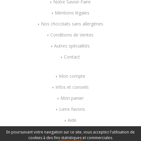
Notre Savoir-Faire
Mentions légales
Nos chocolats sans allergènes
Conditions de Ventes
Autres spécialités
Contact
Mon compte
Infos et conseils
Mon panier
Liens favoris
Aide
Index mots-clés
En poursuivant votre navigation sur ce site, vous acceptez l'utilisation de
cookies à des fins statistiques et commerciales.