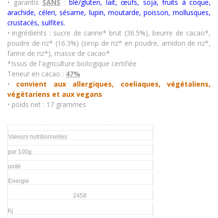
• garantis
SANS
:
blé/gluten, lait, œufs, soja, fruits à coque,
arachide, céleri, sésame, lupin, moutarde, poisson, mollusques,
crustacés
,
sulfites.
• ingrédients : sucre de canne* brut (36.5%), beurre de cacao*,
poudre de riz* (16.3%) (sirop de riz* en poudre, amidon de riz*,
farine de riz*), masse de cacao*
*Issus de l'agriculture biologique certifiée
Teneur en cacao :
47%
•
convient aux allergiques, coeliaques, végétaliens,
végétariens et aux vegans
• poids net : 17 grammes
Valeurs nutritionnelles
par 100g
unité
Energie
2458
Kj