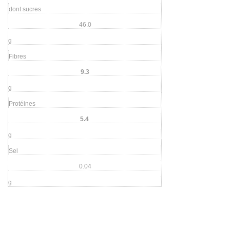
dont sucres
46.0
g
Fibres
9.3
g
Protéines
5.4
g
Sel
0.04
g