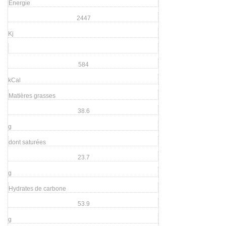
Energie
2447
Kj
584
kCal
Matières grasses
38.6
g
dont saturées
23.7
g
Hydrates de carbone
53.9
g