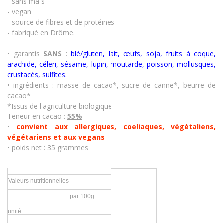
- sans maïs
- vegan
- source de fibres et de protéines
- fabriqué en Drôme.
• garantis
SANS
:
blé/gluten, lait, œufs, soja, fruits à coque,
arachide, céleri, sésame, lupin, moutarde, poisson, mollusques,
crustacés
,
sulfites.
• ingrédients
: masse de cacao*, sucre de canne*, beurre de
cacao*
*Issus de l'agriculture biologique
Teneur en cacao :
55%
•
convient aux allergiques, coeliaques, végétaliens,
végétariens et aux vegans
• poids net : 35 grammes
Valeurs nutritionnelles
par 100g
unité