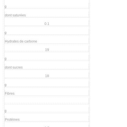
g
dont saturées
0.1
g
Hydrates de carbone
19
g
dont sucres
18
g
Fibres
g
Protéines