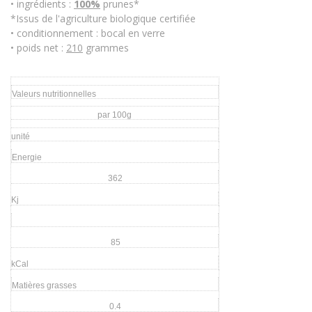
• ingrédients :
100%
prunes*
*Issus de l'agriculture biologique certifiée
• conditionnement : bocal en verre
• poids net :
210
grammes
Valeurs nutritionnelles
par 100g
unité
Energie
362
Kj
85
kCal
Matières grasses
0.4