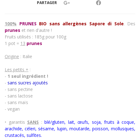
PARTAGER
100%
PRUNES
BIO sans allergènes Sapore di Sole
. Des
prunes
et rien d'autre !
Fruits utilisés : 185g pour 100g
1 pot =
13
prunes
Origine
: Italie
Les petits +
:
-
1 seul ingrédient !
-
sans sucres ajoutés
- sans pectine
- sans lactose
- sans maïs
- vegan
• garantis
SANS
:
blé/gluten, lait, œufs, soja, fruits à coque,
arachide, céleri, sésame, lupin, moutarde, poisson, mollusques,
crustacés
,
sulfites.