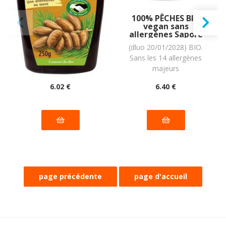
Sirop de DATTE BIO
100% PÊCHES BIO
vegan sans
vegan sans
allergènes
allergènes Sapore
Rapunzel : 250
di Sole : 210
(dluo 06/08/2027) BIO.
(dluo 20/01/2028) BIO.
grammes
grammes
Sans les 14 allergènes
Sans les 14 allergènes
majeurs
majeurs
6
.02
€
6
.40
€